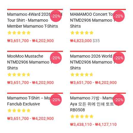
Mamamoo 4Ward 2026 World
MAMAMOO Concert Tour
-20%
-20%
Tour Shirt - Mamamoo
NTMD2906 Mamamoo T-
Member Mamamoo T-Shirts
Shirts
₩3,651,700 - ₩4,202,900
₩4,823,000
$35
MooMoo Mustache
Mamamoo 2026 World Tour
-20%
-20%
NTMD2906 Mamamoo T-
NTMD2906 Mamamoo T-
Shirts
Shirts
₩3,651,700 - ₩4,202,900
₩3,651,700 - ₩4,202,900
Mamamoo T-Shirt – Moomoo
Mamamoo 가방 - Mamamoo
-20%
-20%
Fanclub Exclusive
Aya 모든 위에 인쇄 토트 백
RB0508
₩3,651,700 - ₩4,202,900
₩3,438,110 - ₩4,127,110