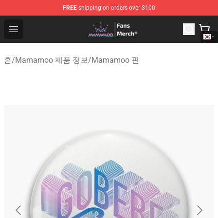
FREE
shipping on orders over $100
Mamamoo Store - Official Mamamoo Merchandise Shop
Open menu
홈
/
Mamamoo 제품 정보
/
Mamamoo 핀