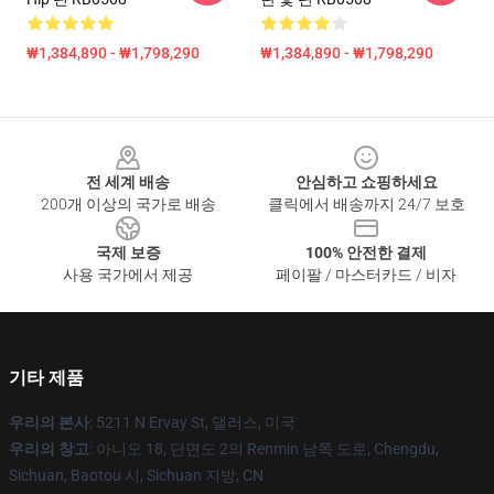
₩1,384,890 - ₩1,798,290
₩1,384,890 - ₩1,798,290
Footer
전 세계 배송
안심하고 쇼핑하세요
200개 이상의 국가로 배송
클릭에서 배송까지 24/7 보호
국제 보증
100% 안전한 결제
사용 국가에서 제공
페이팔 / 마스터카드 / 비자
기타 제품
우리의 본사
: 5211 N Ervay St, 댈러스, 미국
우리의 창고
: 아니오 18, 단면도 2의 Renmin 남쪽 도로, Chengdu,
Sichuan, Baotou 시, Sichuan 지방, CN