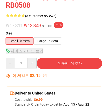
RB0508
(3 customer reviews)
₩17,311
₩13,849
-20%
$10.05
Size
Small - 3.2cm
Large - 5.8cm
사이즈 가이드 보기
Quantity
장바구니에 추가
이 세일은
02
:
15
:
53
Deliver to United States
Cost to ship:
$6.99
Standard - Order today to get by
Aug. 15 - Aug. 22