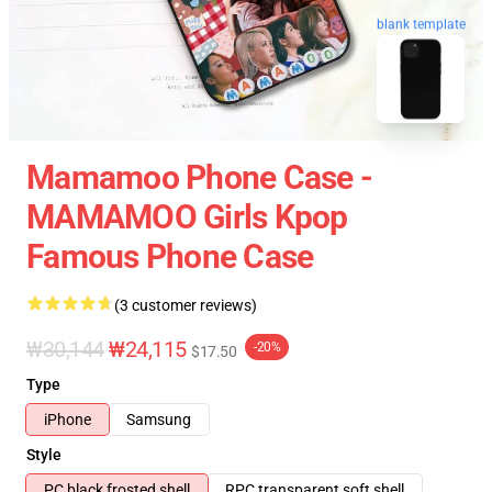
blank template
Mamamoo Phone Case -
MAMAMOO Girls Kpop
Famous Phone Case
(3 customer reviews)
₩30,144
₩24,115
-20%
$17.50
Type
iPhone
Samsung
Style
PC black frosted shell
RPC transparent soft shell