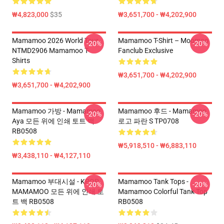
₩4,823,000
$35
₩3,651,700 - ₩4,202,900
Mamamoo 2026 World Tour
Mamamoo T-Shirt – Moomoo
-20%
-20%
NTMD2906 Mamamoo T-
Fanclub Exclusive
Shirts
₩3,651,700 - ₩4,202,900
₩3,651,700 - ₩4,202,900
Mamamoo 가방 - Mamamoo
Mamamoo 후드 - Mamamoo
-20%
-20%
Aya 모든 위에 인쇄 토트 백
로고 파란 S TP0708
RB0508
₩5,918,510 - ₩6,883,110
₩3,438,110 - ₩4,127,110
Mamamoo 부대시설 - KPOP
Mamamoo Tank Tops -
-20%
-20%
MAMAMOO 모든 위에 인쇄 토
Mamamoo Colorful Tank Top
트 백 RB0508
RB0508