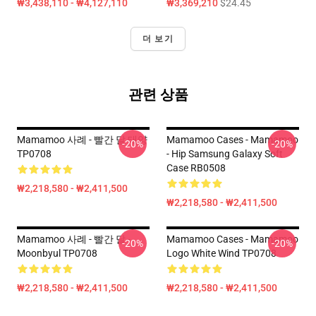
₩3,438,110 - ₩4,127,110
₩3,369,210
$24.45
더 보기
관련 상품
Mamamoo 사례 - 빨간 달 태양
Mamamoo Cases - Mamamoo
-20%
-20%
TP0708
- Hip Samsung Galaxy Soft
Case RB0508
₩2,218,580 - ₩2,411,500
₩2,218,580 - ₩2,411,500
Mamamoo 사례 - 빨간 달 -
Mamamoo Cases - Mamamoo
-20%
-20%
Moonbyul TP0708
Logo White Wind TP0708
₩2,218,580 - ₩2,411,500
₩2,218,580 - ₩2,411,500