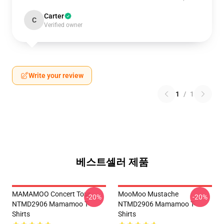
Carter
C
Verified owner
Write your review
1
/
1
베스트셀러 제품
MAMAMOO Concert Tour
MooMoo Mustache
-20%
-20%
NTMD2906 Mamamoo T-
NTMD2906 Mamamoo T-
Shirts
Shirts