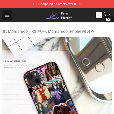
FREE
shipping on orders over $100
Mamamoo Store - Official Mamamoo Merchandise Shop
Open menu
홈
/
Mamamoo 사례 연구
/
Mamamoo iPhone 케이스