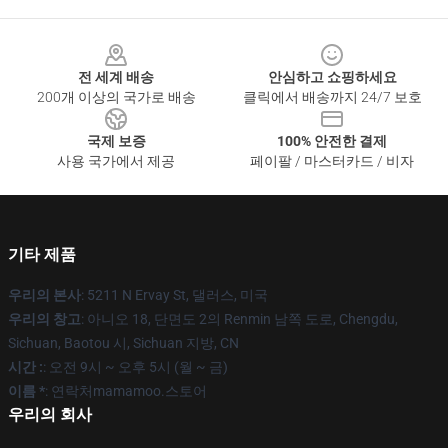
Footer
전 세계 배송
안심하고 쇼핑하세요
200개 이상의 국가로 배송
클릭에서 배송까지 24/7 보호
국제 보증
100% 안전한 결제
사용 국가에서 제공
페이팔 / 마스터카드 / 비자
기타 제품
우리의 본사
: 5211 N Ervay St, 댈러스, 미국
우리의 창고
: 아니오 18, 단면도 2의 Renmin 남쪽 도로, Chengdu,
Sichuan, Baotou 시, Sichuan 지방, CN
시간 :
: 오전 9시 ~ 오후 5시 (월 ~ 금)
이름 *
: 연락처mamamoo.스토어
우리의 회사