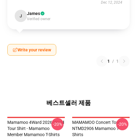
Dec 12, 2024
James
J
Verified owner
Write your review
1
/
1
베스트셀러 제품
Mamamoo 4Ward 2026 World
MAMAMOO Concert Tour
-20%
-20%
Tour Shirt - Mamamoo
NTMD2906 Mamamoo T-
Member Mamamoo T-Shirts
Shirts