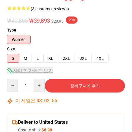
(3 customer reviews)
₩49,866
₩39,893
-20%
$28.95
Type
Women
Size
S
M
L
XL
2XL
3XL
4XL
사이즈 가이드 보기
Quantity
장바구니에 추가
이 세일은
03
:
02
:
54
Deliver to United States
Cost to ship:
$6.99