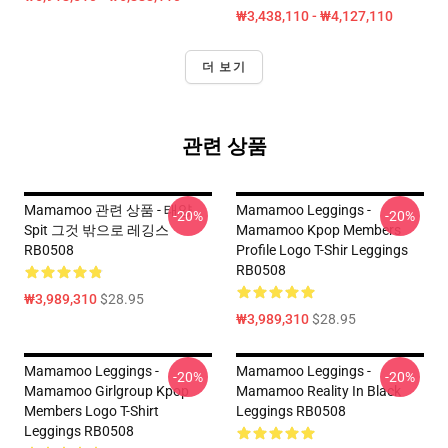
₩3,438,110 - ₩4,127,110
더 보기
관련 상품
Mamamoo 관련 상품 - 태양
Mamamoo Leggings -
-20%
-20%
Spit 그것 밖으로 레깅스
Mamamoo Kpop Members
RB0508
Profile Logo T-Shir Leggings
RB0508
₩3,989,310
$28.95
₩3,989,310
$28.95
Mamamoo Leggings -
Mamamoo Leggings -
-20%
-20%
Mamamoo Girlgroup Kpop
Mamamoo Reality In Black
Members Logo T-Shirt
Leggings RB0508
Leggings RB0508