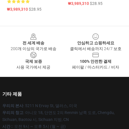
₩3,989,310
$28.95
₩3,989,310
$28.95
Footer
전 세계 배송
안심하고 쇼핑하세요
200개 이상의 국가로 배송
클릭에서 배송까지 24/7 보호
국제 보증
100% 안전한 결제
사용 국가에서 제공
페이팔 / 마스터카드 / 비자
기타 제품
우리의 본사
: 5211 N Ervay St, 댈러스, 미국
우리의 창고
: 아니오 18, 단면도 2의 Renmin 남쪽 도로, Chengdu,
Sichuan, Baotou 시, Sichuan 지방, CN
시간 :
: 오전 9시 ~ 오후 5시 (월 ~ 금)