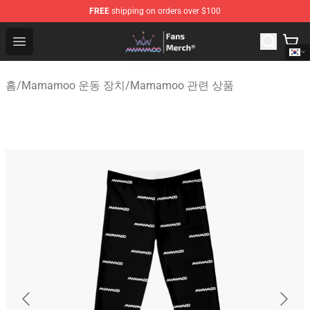
FREE
shipping on orders over $100
Mamamoo Store - Official Mamamoo Merchandise Shop
Open menu
홈
/
Mamamoo 운동 장치
/
Mamamoo 관련 상품