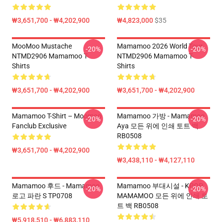
₩3,651,700 - ₩4,202,900
₩4,823,000
$35
MooMoo Mustache
Mamamoo 2026 World Tour
-20%
-20%
NTMD2906 Mamamoo T-
NTMD2906 Mamamoo T-
Shirts
Shirts
₩3,651,700 - ₩4,202,900
₩3,651,700 - ₩4,202,900
Mamamoo T-Shirt – Moomoo
Mamamoo 가방 - Mamamoo
-20%
-20%
Fanclub Exclusive
Aya 모든 위에 인쇄 토트 백
RB0508
₩3,651,700 - ₩4,202,900
₩3,438,110 - ₩4,127,110
Mamamoo 후드 - Mamamoo
Mamamoo 부대시설 - KPOP
-20%
-20%
로고 파란 S TP0708
MAMAMOO 모든 위에 인쇄 토
트 백 RB0508
₩5,918,510 - ₩6,883,110