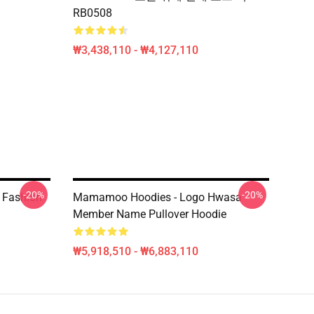
RB0508
₩3,438,110 - ₩4,127,110
-20%
-20%
 Fashion
Mamamoo Hoodies - Logo Hwasa
Member Name Pullover Hoodie
₩5,918,510 - ₩6,883,110