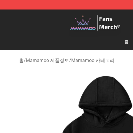
Mamamoo Store - Official Mamamoo Merchandise Sh
홈
홈
/
Mamamoo 제품정보
/
Mamamoo 카테고리