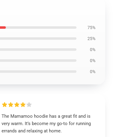
75%
25%
0%
0%
0%
The Mamamoo hoodie has a great fit and is
very warm. It’s become my go-to for running
errands and relaxing at home.