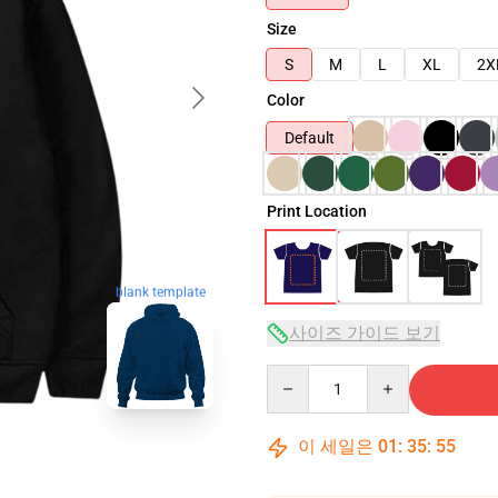
Size
S
M
L
XL
2X
Color
Default
Print Location
blank template
사이즈 가이드 보기
Quantity
이 세일은
01
:
35
:
54