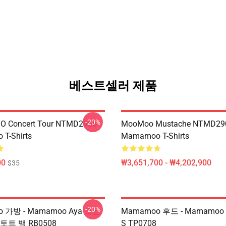
베스트셀러 제품
-20%
 Concert Tour NTMD2906
MooMoo Mustache NTMD29
T-Shirts
Mamamoo T-Shirts
00
₩3,651,700 - ₩4,202,900
$35
-20%
 가방 - Mamamoo Aya 모든
Mamamoo 후드 - Mamamo
토트 백 RB0508
S TP0708