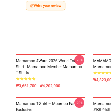
Write your review
-20%
Mamamoo 4Ward 2026 World Tour
MAMAMOO
Shirt - Mamamoo Member Mamamoo
Mamamoo 
T-Shirts
₩4,823,0
₩3,651,700 - ₩4,202,900
-20%
Mamamoo T-Shirt – Moomoo Fanclub
Mamamoo
Exclusive
위에 인쇄 