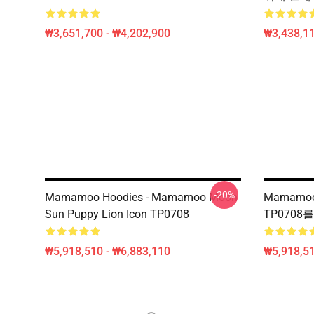
₩3,651,700 - ₩4,202,900
₩3,438,11
-20%
Mamamoo Hoodies - Mamamoo Moon
Mamamo
Sun Puppy Lion Icon TP0708
TP070
₩5,918,510 - ₩6,883,110
₩5,918,51
Footer