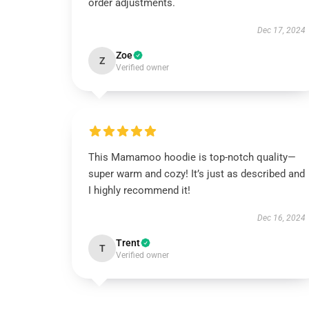
order adjustments.
Dec 17, 2024
Zoe
Z
Verified owner
This Mamamoo hoodie is top-notch quality—
super warm and cozy! It’s just as described and
I highly recommend it!
Dec 16, 2024
Trent
T
Verified owner