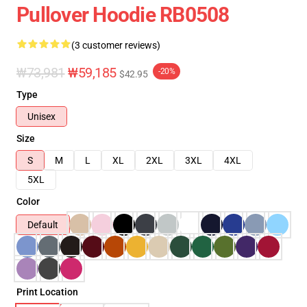
Pullover Hoodie RB0508
(3 customer reviews)
₩73,981
₩59,185
-20%
$42.95
Type
Unisex
Size
S
M
L
XL
2XL
3XL
4XL
5XL
Color
Default
Print Location