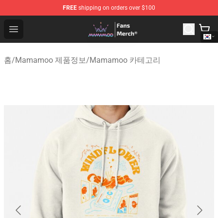
FREE
shipping on orders over $100
Mamamoo Store - Official Mamamoo Merchandise Shop
Open menu
홈
/
Mamamoo 제품정보
/
Mamamoo 카테고리