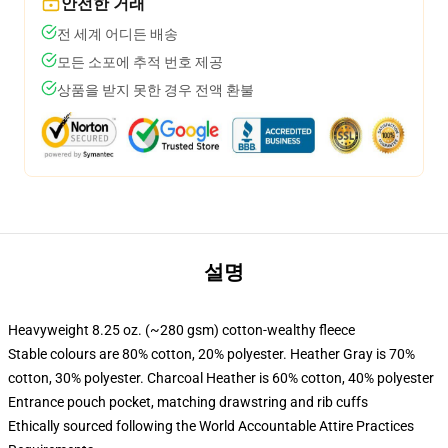
안전한 거래
전 세계 어디든 배송
모든 소포에 추적 번호 제공
상품을 받지 못한 경우 전액 환불
설명
Heavyweight 8.25 oz. (~280 gsm) cotton-wealthy fleece
Stable colours are 80% cotton, 20% polyester. Heather Gray is 70%
cotton, 30% polyester. Charcoal Heather is 60% cotton, 40% polyester
Entrance pouch pocket, matching drawstring and rib cuffs
Ethically sourced following the World Accountable Attire Practices