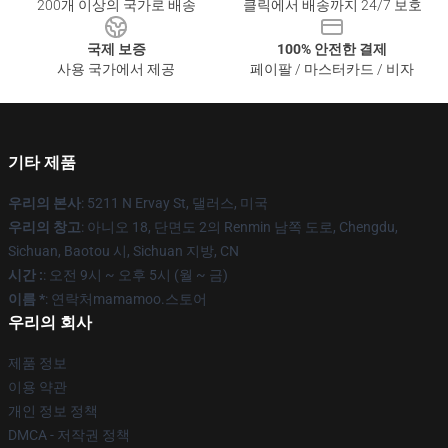
200개 이상의 국가로 배송
클릭에서 배송까지 24/7 보호
국제 보증
100% 안전한 결제
사용 국가에서 제공
페이팔 / 마스터카드 / 비자
기타 제품
우리의 본사
: 5211 N Ervay St, 댈러스, 미국
우리의 창고
: 아니오 18, 단면도 2의 Renmin 남쪽 도로, Chengdu,
Sichuan, Baotou 시, Sichuan 지방, CN
시간 :
: 오전 9시 ~ 오후 5시 (월 ~ 금)
이름 *
: 연락처mamamoo.스토어
우리의 회사
제품 정보
이용 약관
개인 정보 정책
DMCA - 저작권 정책