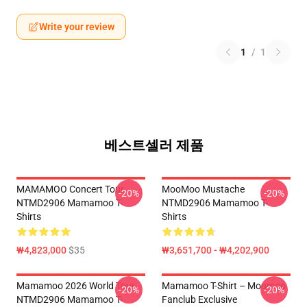
Write your review
1
/
1
베스트셀러 제품
MAMAMOO Concert Tour
MooMoo Mustache
-20%
-20%
NTMD2906 Mamamoo T-
NTMD2906 Mamamoo T-
Shirts
Shirts
₩4,823,000
$35
₩3,651,700 - ₩4,202,900
Mamamoo 2026 World Tour
Mamamoo T-Shirt – Moomoo
-20%
-20%
NTMD2906 Mamamoo T-
Fanclub Exclusive