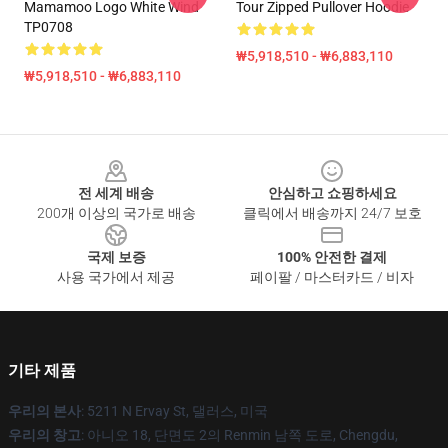
Mamamoo Logo White Wind
Tour Zipped Pullover Hoodie
TP0708
₩5,918,510 - ₩6,883,110
₩5,918,510 - ₩6,883,110
Footer
전 세계 배송
안심하고 쇼핑하세요
200개 이상의 국가로 배송
클릭에서 배송까지 24/7 보호
국제 보증
100% 안전한 결제
사용 국가에서 제공
페이팔 / 마스터카드 / 비자
기타 제품
우리의 본사
: 5211 N Ervay St, 댈러스, 미국
우리의 창고
: 아니오 18, 단면도 2의 Renmin 남쪽 도로, Chengdu,