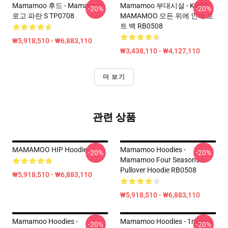
Mamamoo 후드 - Mamamoo
Mamamoo 부대시설 - KPOP
-20%
-20%
로고 파란 S TP0708
MAMAMOO 모든 위에 인쇄 토
트 백 RB0508
₩5,918,510 - ₩6,883,110
₩3,438,110 - ₩4,127,110
더 보기
관련 상품
MAMAMOO HIP Hoodie
Mamamoo Hoodies -
-20%
-20%
Mamamoo Four Seasons
Pullover Hoodie RB0508
₩5,918,510 - ₩6,883,110
₩5,918,510 - ₩6,883,110
Mamamoo Hoodies -
Mamamoo Hoodies - 1mycon
-20%
-20%