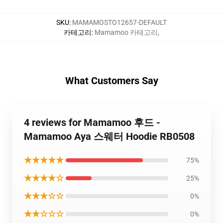
SKU
:
MAMAMOSTO12657-DEFAULT
카테고리
:
Mamamoo 카테고리
,
What Customers Say
4 reviews for Mamamoo 후드 -
Mamamoo Aya 스웨터 Hoodie RB0508
★★★★★
75%
★★★★☆
25%
★★★☆☆
0%
★★☆☆☆
0%