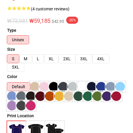
(4 customer reviews)
₩73,981
₩59,185
-20%
$42.95
Type
Unisex
Size
S
M
L
XL
2XL
3XL
4XL
5XL
Color
Default
Print Location