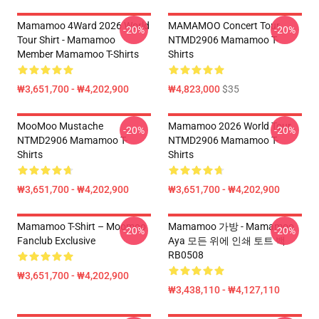
Mamamoo 4Ward 2026 World
MAMAMOO Concert Tour
-20%
-20%
Tour Shirt - Mamamoo
NTMD2906 Mamamoo T-
Member Mamamoo T-Shirts
Shirts
₩3,651,700 - ₩4,202,900
₩4,823,000
$35
MooMoo Mustache
Mamamoo 2026 World Tour
-20%
-20%
NTMD2906 Mamamoo T-
NTMD2906 Mamamoo T-
Shirts
Shirts
₩3,651,700 - ₩4,202,900
₩3,651,700 - ₩4,202,900
Mamamoo T-Shirt – Moomoo
Mamamoo 가방 - Mamamoo
-20%
-20%
Fanclub Exclusive
Aya 모든 위에 인쇄 토트 백
RB0508
₩3,651,700 - ₩4,202,900
₩3,438,110 - ₩4,127,110