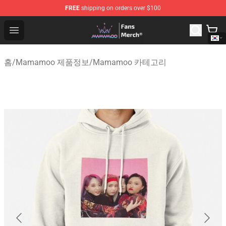
FREE
shipping on orders over $100
Mamamoo Store - Official Mamamoo Merchandise Shop
Open menu
홈
/
Mamamoo 제품정보
/
Mamamoo 카테고리