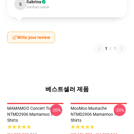
Sabrina
S
Verified owner
Write your review
1
/
1
베스트셀러 제품
MAMAMOO Concert Tour
MooMoo Mustache
-20%
-20%
NTMD2906 Mamamoo T-
NTMD2906 Mamamoo T-
Shirts
Shirts