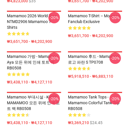
₩4,823,000
$35
₩3,651,700 - ₩4,202,900
Mamamoo 2026 World Tour
Mamamoo T-Shirt – Moomoo
-20%
-20%
NTMD2906 Mamamoo T-
Fanclub Exclusive
Shirts
₩3,651,700 - ₩4,202,900
₩3,651,700 - ₩4,202,900
Mamamoo 가방 - Mamamoo
Mamamoo 후드 - Mamamoo
-20%
-20%
Aya 모든 위에 인쇄 토트 백
로고 파란 S TP0708
RB0508
₩5,918,510 - ₩6,883,110
₩3,438,110 - ₩4,127,110
Mamamoo 부대시설 - KPOP
Mamamoo Tank Tops -
-20%
-20%
MAMAMOO 모든 위에 인쇄 토
Mamamoo Colorful Tank Top
트 백 RB0508
RB0508
₩3,438,110 - ₩4,127,110
₩3,369,210
$24.45