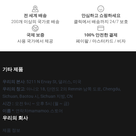
Footer
전 세계 배송
안심하고 쇼핑하세요
200개 이상의 국가로 배송
클릭에서 배송까지 24/7 보호
국제 보증
100% 안전한 결제
사용 국가에서 제공
페이팔 / 마스터카드 / 비자
기타 제품
우리의 본사
: 5211 N Ervay St, 댈러스, 미국
우리의 창고
: 아니오 18, 단면도 2의 Renmin 남쪽 도로, Chengdu,
Sichuan, Baotou 시, Sichuan 지방, CN
시간 :
: 오전 9시 ~ 오후 5시 (월 ~ 금)
이름 *
: 연락처mamamoo.스토어
우리의 회사
제품 정보