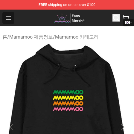
FREE
shipping on orders over $100
Mamamoo Store - Official Mamamoo Merchandise Shop
Open menu
홈
/
Mamamoo 제품정보
/
Mamamoo 카테고리