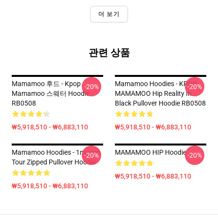
더 보기
관련 상품
Mamamoo 후드 - Kpop
Mamamoo Hoodies - KPOP
-20%
-20%
Mamamoo 스웨터 Hoodie
MAMAMOO Hip Reality In
RB0508
Black Pullover Hoodie RB0508
₩5,918,510 - ₩6,883,110
₩5,918,510 - ₩6,883,110
Mamamoo Hoodies - 1mycon
MAMAMOO HIP Hoodie
-20%
-20%
Tour Zipped Pullover Hoodie
₩5,918,510 - ₩6,883,110
₩5,918,510 - ₩6,883,110