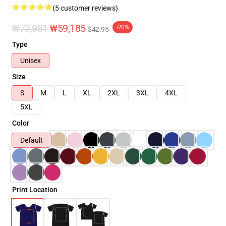
(5 customer reviews)
₩73,981
₩59,185
-20%
$42.95
Type
Unisex
Size
S
M
L
XL
2XL
3XL
4XL
5XL
Color
Default
Print Location