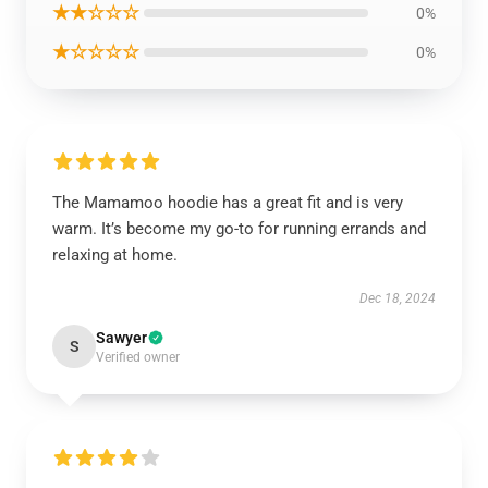
★★☆☆☆
0%
★☆☆☆☆
0%
The Mamamoo hoodie has a great fit and is very
warm. It’s become my go-to for running errands and
relaxing at home.
Dec 18, 2024
Sawyer
S
Verified owner