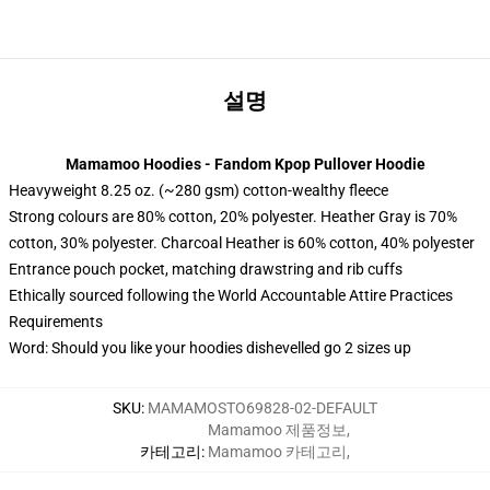
설명
Mamamoo Hoodies - Fandom Kpop Pullover Hoodie
Heavyweight 8.25 oz. (~280 gsm) cotton-wealthy fleece
Strong colours are 80% cotton, 20% polyester. Heather Gray is 70%
cotton, 30% polyester. Charcoal Heather is 60% cotton, 40% polyester
Entrance pouch pocket, matching drawstring and rib cuffs
Ethically sourced following the World Accountable Attire Practices
Requirements
Word: Should you like your hoodies dishevelled go 2 sizes up
SKU
:
MAMAMOSTO69828-02-DEFAULT
Mamamoo 제품정보
,
카테고리
:
Mamamoo 카테고리
,