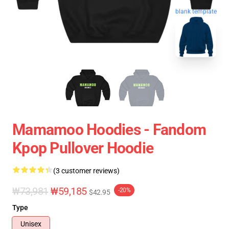
blank template
Mamamoo Hoodies - Fandom
Kpop Pullover Hoodie
(3 customer reviews)
₩73,981
₩59,185
-20%
$42.95
Type
Unisex