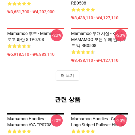
RB0508
₩3,651,700 - ₩4,202,900
₩3,438,110 - ₩4,127,110
Mamamoo 후드 - Mamamoo
Mamamoo 부대시설 - KPOP
-20%
-20%
로고 파란 S TP0708
MAMAMOO 모든 위에 인쇄 토
트 백 RB0508
₩5,918,510 - ₩6,883,110
₩3,438,110 - ₩4,127,110
더 보기
관련 상품
Mamamoo Hoodies -
Mamamoo Hoodies - Gradient
-20%
-20%
Mamamoo AYA TP0708
Logo Striped Pullover Hoodie