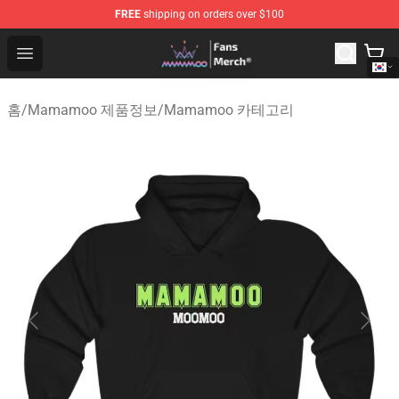
FREE
shipping on orders over $100
Mamamoo Store - Official Mamamoo Merchandise Shop
Open menu
홈
/
Mamamoo 제품정보
/
Mamamoo 카테고리