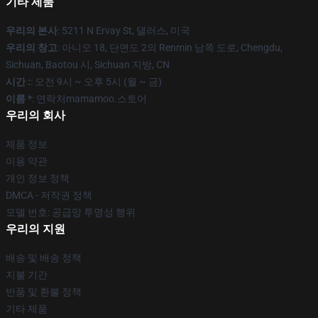
기타 제품
우리의 본사
: 5211 N Ervay St, 댈러스, 미국
우리의 창고
: 아니오 18, 단면도 2의 Renmin 남쪽 도로, Chengdu,
Sichuan, Baotou 시, Sichuan 지방, CN
시간 :
: 오전 9시 ~ 오후 5시 (월 ~ 금)
이름 *
: 연락처mamamoo.스토어
우리의 회사
제품 정보
이용 약관
개인 정보 정책
DMCA - 저작권 정책
모델 번호: 공급망 투명성 행위
우리의 지원
배송 및 배송 정책
지불 기간
반품 및 환불 정책
기타 제품