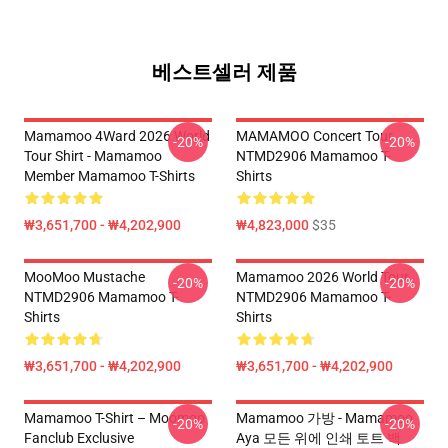
베스트셀러 제품
Mamamoo 4Ward 2026 World
MAMAMOO Concert Tour
-20%
-20%
Tour Shirt - Mamamoo
NTMD2906 Mamamoo T-
Member Mamamoo T-Shirts
Shirts
₩3,651,700 - ₩4,202,900
₩4,823,000
$35
MooMoo Mustache
Mamamoo 2026 World Tour
-20%
-20%
NTMD2906 Mamamoo T-
NTMD2906 Mamamoo T-
Shirts
Shirts
₩3,651,700 - ₩4,202,900
₩3,651,700 - ₩4,202,900
Mamamoo T-Shirt – Moomoo
Mamamoo 가방 - Mamamoo
-20%
-20%
Fanclub Exclusive
Aya 모든 위에 인쇄 토트 백