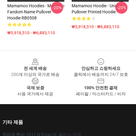
Mamamoo Hoodies - Moomoo
Mamamoo Hoodie - Unisex
-20%
-20%
Fandom Name Pullover
Pullover Printed Hoodie
Hoodie RB0508
₩5,918,510 - ₩6,883,110
₩5,918,510 - ₩6,883,110
Footer
전 세계 배송
안심하고 쇼핑하세요
200개 이상의 국가로 배송
클릭에서 배송까지 24/7 보호
국제 보증
100% 안전한 결제
사용 국가에서 제공
페이팔 / 마스터카드 / 비자
기타 제품
우리의 본사
: 5211 N Ervay St, 댈러스, 미국