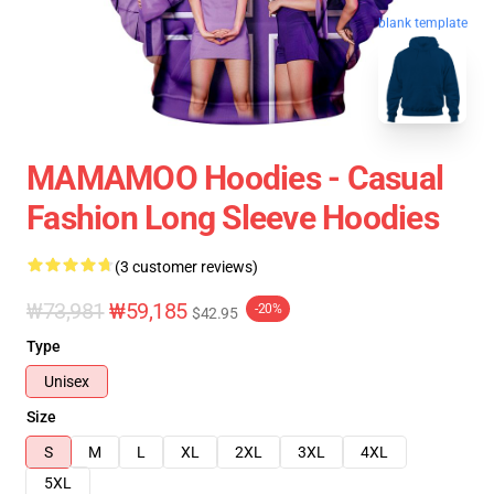
blank template
MAMAMOO Hoodies - Casual
Fashion Long Sleeve Hoodies
(3 customer reviews)
₩73,981
₩59,185
-20%
$42.95
Type
Unisex
Size
S
M
L
XL
2XL
3XL
4XL
5XL