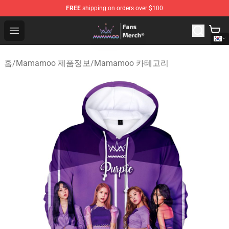
FREE
shipping on orders over $100
Mamamoo Store - Official Mamamoo Merchandise Shop
Open menu
홈
/
Mamamoo 제품정보
/
Mamamoo 카테고리