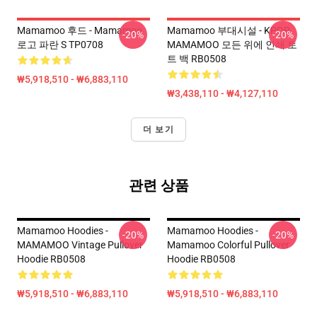
Mamamoo 후드 - Mamamoo
Mamamoo 부대시설 - KPOP
-20%
-20%
로고 파란 S TP0708
MAMAMOO 모든 위에 인쇄 토
트 백 RB0508
₩5,918,510 - ₩6,883,110
₩3,438,110 - ₩4,127,110
더 보기
관련 상품
Mamamoo Hoodies -
Mamamoo Hoodies -
-20%
-20%
MAMAMOO Vintage Pullover
Mamamoo Colorful Pullover
Hoodie RB0508
Hoodie RB0508
₩5,918,510 - ₩6,883,110
₩5,918,510 - ₩6,883,110