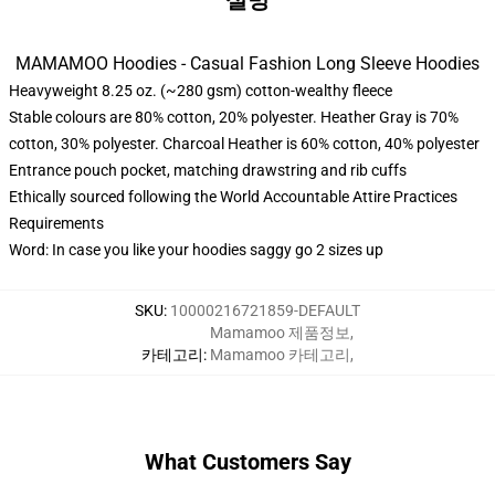
설명
MAMAMOO Hoodies - Casual Fashion Long Sleeve Hoodies
Heavyweight 8.25 oz. (~280 gsm) cotton-wealthy fleece
Stable colours are 80% cotton, 20% polyester. Heather Gray is 70%
cotton, 30% polyester. Charcoal Heather is 60% cotton, 40% polyester
Entrance pouch pocket, matching drawstring and rib cuffs
Ethically sourced following the World Accountable Attire Practices
Requirements
Word: In case you like your hoodies saggy go 2 sizes up
SKU
:
10000216721859-DEFAULT
Mamamoo 제품정보
,
카테고리
:
Mamamoo 카테고리
,
What Customers Say