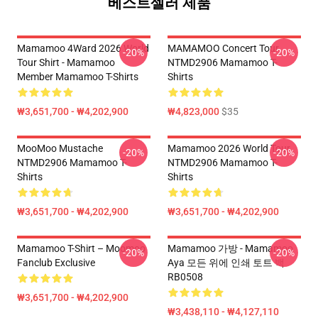
베스트셀러 제품
Mamamoo 4Ward 2026 World
MAMAMOO Concert Tour
-20%
-20%
Tour Shirt - Mamamoo
NTMD2906 Mamamoo T-
Member Mamamoo T-Shirts
Shirts
₩3,651,700 - ₩4,202,900
₩4,823,000
$35
MooMoo Mustache
Mamamoo 2026 World Tour
-20%
-20%
NTMD2906 Mamamoo T-
NTMD2906 Mamamoo T-
Shirts
Shirts
₩3,651,700 - ₩4,202,900
₩3,651,700 - ₩4,202,900
Mamamoo T-Shirt – Moomoo
Mamamoo 가방 - Mamamoo
-20%
-20%
Fanclub Exclusive
Aya 모든 위에 인쇄 토트 백
RB0508
₩3,651,700 - ₩4,202,900
₩3,438,110 - ₩4,127,110