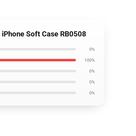
iPhone Soft Case RB0508
0%
100%
0%
0%
0%