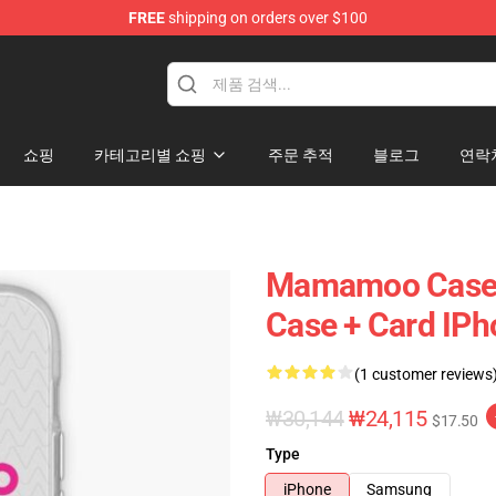
FREE
shipping on orders over $100
op
쇼핑
카테고리별 쇼핑
주문 추적
블로그
연락
Mamamoo Case
Case + Card IP
(1 customer reviews
₩30,144
₩24,115
$17.50
Type
iPhone
Samsung