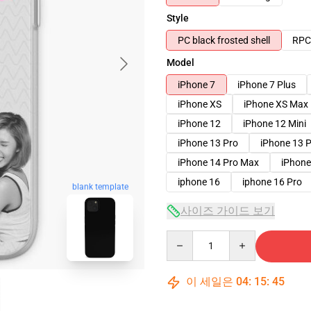
Style
PC black frosted shell
RPC 
Model
iPhone 7
iPhone 7 Plus
iPhone XS
iPhone XS Max
iPhone 12
iPhone 12 Mini
iPhone 13 Pro
iPhone 13 
iPhone 14 Pro Max
iPhone
iphone 16
iphone 16 Pro
blank template
사이즈 가이드 보기
Quantity
이 세일은
04
:
15
:
44