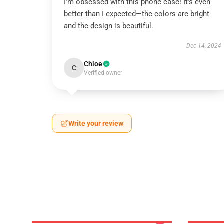
I’m obsessed with this phone case! It’s even
better than I expected—the colors are bright
and the design is beautiful.
Dec 14, 2024
Chloe
C
Verified owner
Write your review