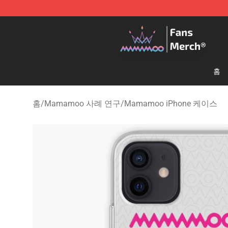
Mamamoo Store - Official Mamamoo Merchandise Sh
홈
홈
/
Mamamoo 사례 연구
/
Mamamoo iPhone 케이스