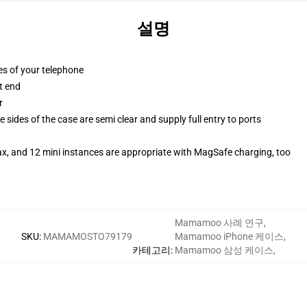
설명
es of your telephone
t end
r
 sides of the case are semi clear and supply full entry to ports
ax, and 12 mini instances are appropriate with MagSafe charging, too
Mamamoo 사례 연구
,
SKU
:
MAMAMOSTO79179
Mamamoo iPhone 케이스
,
카테고리
:
Mamamoo 삼성 케이스
,