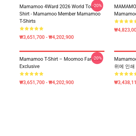
-20%
Mamamoo 4Ward 2026 World Tour
MAMAMOO
Shirt - Mamamoo Member Mamamoo
Mamamoo 
T-Shirts
₩4,823,0
₩3,651,700 - ₩4,202,900
-20%
Mamamoo T-Shirt – Moomoo Fanclub
Mamamoo
Exclusive
위에 인쇄 
₩3,651,700 - ₩4,202,900
₩3,438,11