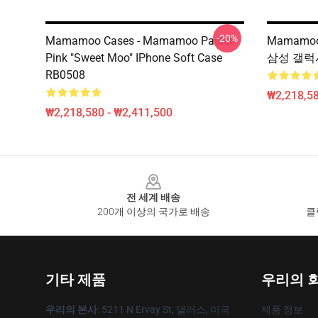
-20%
Mamamoo Cases - Mamamoo Pastel
Mamamoo
Pink "Sweet Moo" IPhone Soft Case
삼성 갤럭시
RB0508
₩2,218,58
₩2,218,580 - ₩2,411,500
Footer
전 세계 배송
200개 이상의 국가로 배송
클
기타 제품
우리의 
우리의 본사
: 5211 N Ervay St, 댈러스, 미국
제품 정보