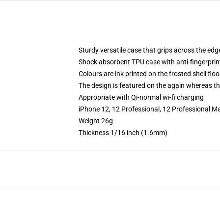
Sturdy versatile case that grips across the edg
Shock absorbent TPU case with anti-fingerprin
Colours are ink printed on the frosted shell floo
The design is featured on the again whereas the
Appropriate with Qi-normal wi-fi charging
iPhone 12, 12 Professional, 12 Professional M
Weight 26g
Thickness 1/16 inch (1.6mm)