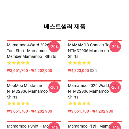
베스트셀러 제품
Mamamoo 4Ward 2026 World
MAMAMOO Concert Tour
-20%
-20%
Tour Shirt - Mamamoo
NTMD2906 Mamamoo T-
Member Mamamoo T-Shirts
Shirts
₩3,651,700 - ₩4,202,900
₩4,823,000
$35
MooMoo Mustache
Mamamoo 2026 World Tour
-20%
-20%
NTMD2906 Mamamoo T-
NTMD2906 Mamamoo T-
Shirts
Shirts
₩3,651,700 - ₩4,202,900
₩3,651,700 - ₩4,202,900
Mamamoo T-Shirt – Moomoo
Mamamoo 가방 - Mamamoo
-20%
-20%