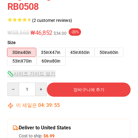
RB0508
(2 customer reviews)
₩58,565
₩46,852
-20%
$34.00
Size
30inx40in
35inX47in
45inX60in
50inx60in
53inX70in
60inx80in
사이즈 가이드 보기
Quantity
장바구니에 추가
이 세일은
04
:
39
:
54
Deliver to United States
Cost to ship:
$6.99