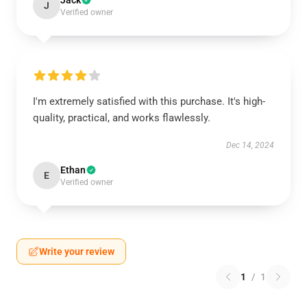
Jack
J
Verified owner
I'm extremely satisfied with this purchase. It's high-
quality, practical, and works flawlessly.
Dec 14, 2024
Ethan
E
Verified owner
Write your review
1
/
1