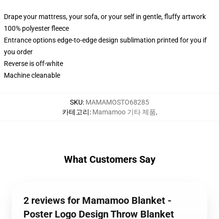
Drape your mattress, your sofa, or your self in gentle, fluffy artwork
100% polyester fleece
Entrance options edge-to-edge design sublimation printed for you if
you order
Reverse is off-white
Machine cleanable
SKU
:
MAMAMOSTO68285
카테고리
:
Mamamoo 기타 제품
,
What Customers Say
2 reviews for Mamamoo Blanket -
Poster Logo Design Throw Blanket