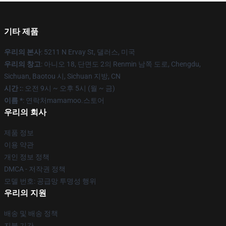
기타 제품
우리의 본사
: 5211 N Ervay St, 댈러스, 미국
우리의 창고
: 아니오 18, 단면도 2의 Renmin 남쪽 도로, Chengdu,
Sichuan, Baotou 시, Sichuan 지방, CN
시간 :
: 오전 9시 ~ 오후 5시 (월 ~ 금)
이름 *
: 연락처mamamoo.스토어
우리의 회사
제품 정보
이용 약관
개인 정보 정책
DMCA - 저작권 정책
모델 번호: 공급망 투명성 행위
우리의 지원
배송 및 배송 정책
지불 기간