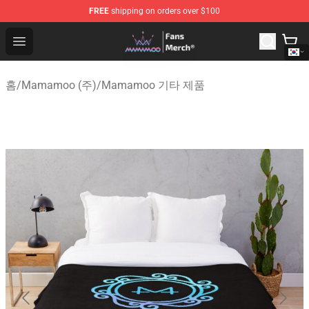
FREE
shipping on orders over $100
Mamamoo Store - Official Mamamoo Merchandise Shop
Open menu
홈
/
Mamamoo (주)
/
Mamamoo 기타 제품