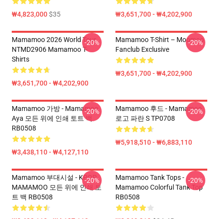
₩4,823,000
$35
₩3,651,700 - ₩4,202,900
Mamamoo 2026 World Tour
Mamamoo T-Shirt – Moomoo
-20%
-20%
NTMD2906 Mamamoo T-
Fanclub Exclusive
Shirts
₩3,651,700 - ₩4,202,900
₩3,651,700 - ₩4,202,900
Mamamoo 가방 - Mamamoo
Mamamoo 후드 - Mamamoo
-20%
-20%
Aya 모든 위에 인쇄 토트 백
로고 파란 S TP0708
RB0508
₩5,918,510 - ₩6,883,110
₩3,438,110 - ₩4,127,110
Mamamoo 부대시설 - KPOP
Mamamoo Tank Tops -
-20%
-20%
MAMAMOO 모든 위에 인쇄 토
Mamamoo Colorful Tank Top
트 백 RB0508
RB0508