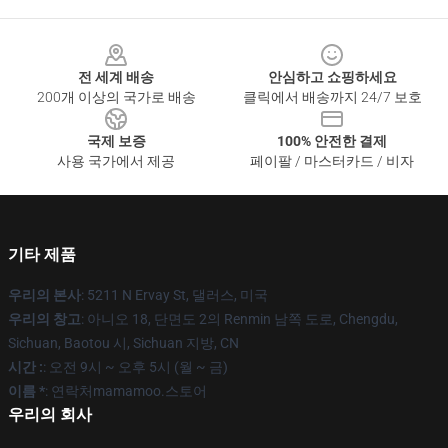
Footer
전 세계 배송
안심하고 쇼핑하세요
200개 이상의 국가로 배송
클릭에서 배송까지 24/7 보호
국제 보증
100% 안전한 결제
사용 국가에서 제공
페이팔 / 마스터카드 / 비자
기타 제품
우리의 본사
: 5211 N Ervay St, 댈러스, 미국
우리의 창고
: 아니오 18, 단면도 2의 Renmin 남쪽 도로, Chengdu,
Sichuan, Baotou 시, Sichuan 지방, CN
시간 :
: 오전 9시 ~ 오후 5시 (월 ~ 금)
이름 *
: 연락처mamamoo.스토어
우리의 회사