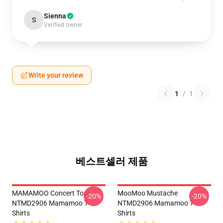
Sienna
S
Verified owner
Write your review
1
/
1
베스트셀러 제품
MAMAMOO Concert Tour
MooMoo Mustache
-20%
-20%
NTMD2906 Mamamoo T-
NTMD2906 Mamamoo T-
Shirts
Shirts