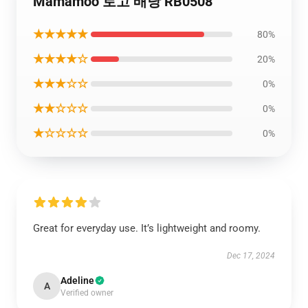
Mamamoo 로고 배낭 RB0508
★★★★★
80%
★★★★☆
20%
★★★☆☆
0%
★★☆☆☆
0%
★☆☆☆☆
0%
Great for everyday use. It’s lightweight and roomy.
Dec 17, 2024
Adeline
A
Verified owner