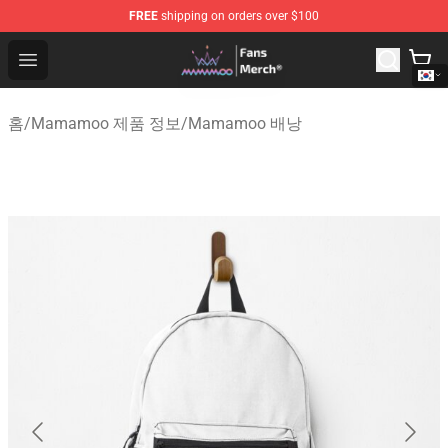
FREE
shipping on orders over $100
Mamamoo Store - Official Mamamoo Merchandise Shop
Open menu
홈
/
Mamamoo 제품 정보
/
Mamamoo 배낭