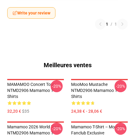
Write your review
1
/
1
Meilleures ventes
MAMAMOO Concert Tour
MooMoo Mustache
-20%
-20%
NTMD2906 Mamamoo T-
NTMD2906 Mamamoo T-
Shirts
Shirts
32,20 €
$35
24,38 € - 28,06 €
Mamamoo 2026 World Tour
Mamamoo T-Shirt – Moomoo
-20%
-20%
NTMD2906 Mamamoo T-
Fanclub Exclusive