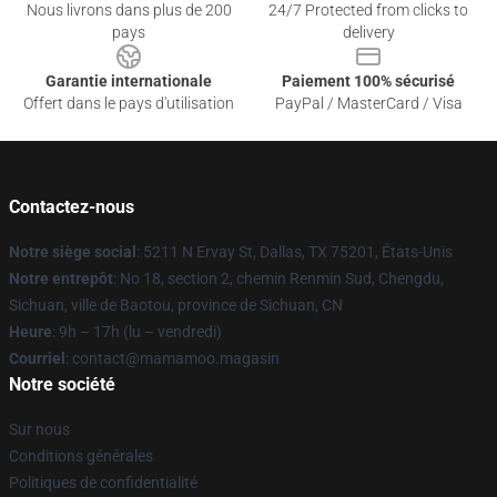
Nous livrons dans plus de 200
24/7 Protected from clicks to
pays
delivery
Garantie internationale
Paiement 100% sécurisé
Offert dans le pays d'utilisation
PayPal / MasterCard / Visa
Contactez-nous
Notre siège social
: 5211 N Ervay St, Dallas, TX 75201, États-Unis
Notre entrepôt
: No 18, section 2, chemin Renmin Sud, Chengdu,
Sichuan, ville de Baotou, province de Sichuan, CN
Heure
: 9h – 17h (lu – vendredi)
Courriel
: contact@mamamoo.magasin
Notre société
Sur nous
Conditions générales
Politiques de confidentialité