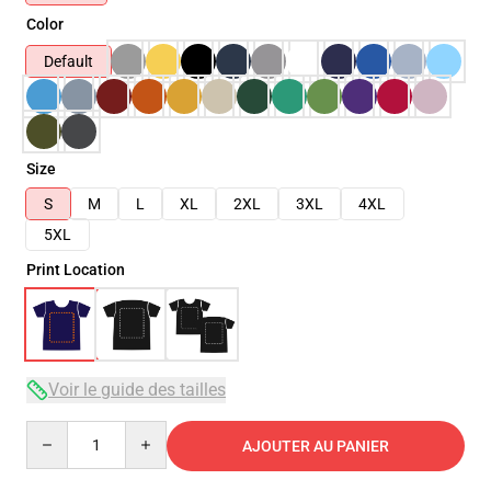
Color
Default
Size
S
M
L
XL
2XL
3XL
4XL
5XL
Print Location
Voir le guide des tailles
Quantity
AJOUTER AU PANIER