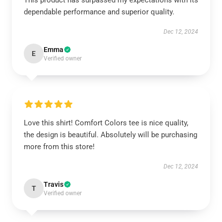
This product has surpassed my expectations with its
dependable performance and superior quality.
Dec 12, 2024
Emma
E
Verified owner
Love this shirt! Comfort Colors tee is nice quality,
the design is beautiful. Absolutely will be purchasing
more from this store!
Dec 12, 2024
Travis
T
Verified owner