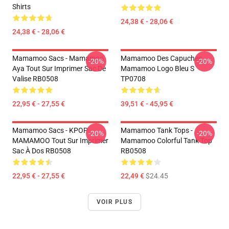
Shirts
24,38 € - 28,06 €
24,38 € - 28,06 €
Mamamoo Sacs - Mamamoo
Mamamoo Des Capuches...
-20%
-20%
Aya Tout Sur Imprimer Sac De
Mamamoo Logo Bleu S
Valise RB0508
TP0708
22,95 € - 27,55 €
39,51 € - 45,95 €
Mamamoo Sacs - KPOP
Mamamoo Tank Tops -
-20%
-20%
MAMAMOO Tout Sur Imprimer
Mamamoo Colorful Tank Top
Sac À Dos RB0508
RB0508
22,95 € - 27,55 €
22,49 €
$24.45
VOIR PLUS