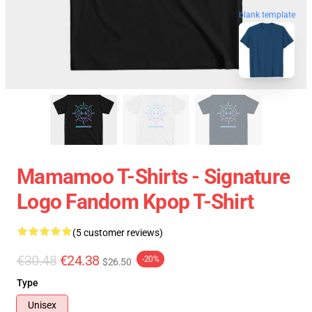
blank template
Mamamoo T-Shirts - Signature
Logo Fandom Kpop T-Shirt
(5 customer reviews)
€30.48
€24.38
-20%
$26.50
Type
Unisex