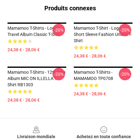
Produits connexes
Mamamoo T-Shirts - Logo
Mamamoo T-Shirt - Logo
-20%
-20%
Travel Album Classic T-Shirt
Short Sleeve Fashion Unisex T-
Shirt
24,38 € - 28,06 €
24,38 € - 28,06 €
Mamamoo T-Shirts - 12th Mini
Mamamoo T-Shirts -
-20%
-20%
Album MIC ON ILLELLA T-
MAMAMOO TP0708
Shirt RB1303
24,38 € - 28,06 €
24,38 € - 28,06 €
Footer
Livraison mondiale
Achetez en toute confiance