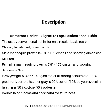
Description
Mamamoo T-shirts - Signature Logo Fandom Kpop T-shirt
The usual, conventional t-shirt for on a regular basis put on
Classic, beneficiant, boxy match
Male mannequin proven is 6’0″ / 183 cm tall and sporting dimension
Medium
Feminine mannequin proven is 5’8″ / 173 cm tall and sporting
dimension Small
Heavyweight 5.3 oz / 180 gsm material, strong colours are 100%
preshrunk cotton, heather gray is 90% cotton/10% polyester, denim
heather is 50% cotton/ 50% polyester
Double-needle hems and neck band for sturdiness
SKU
:
MAMAMOSTO92533-03-DEFAULT