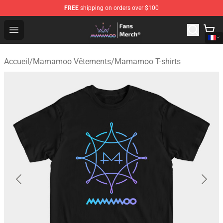
FREE
shipping on orders over $100
Mamamoo Store - Official Mamamoo Merchandise Shop
Open menu
Accueil
/
Mamamoo Vêtements
/
Mamamoo T-shirts