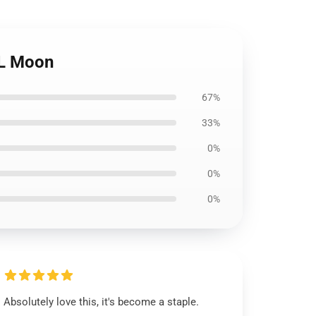
UL Moon
67%
33%
0%
0%
0%
Absolutely love this, it's become a staple.