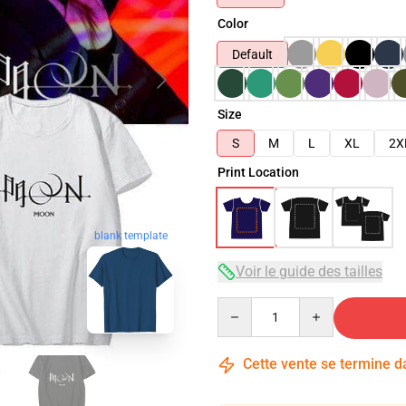
Color
Default
Size
S
M
L
XL
2X
Print Location
blank template
Voir le guide des tailles
Quantity
Cette vente se termine 