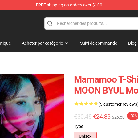
FREE
shipping on orders over $100
op
tique
Acheter par catégorie
Suivi de commande
Blog
Mamamoo T-Shirt
MOON BYUL Mo
(3 customer reviews
€30.48
€24.38
-20%
$26.50
Type
Unisex