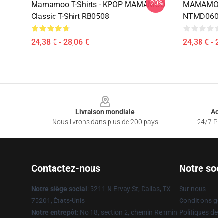
-20%
Mamamoo T-Shirts - KPOP MAMAMOO
MAMAMOO 
Classic T-Shirt RB0508
NTMD0608
24,38 € - 28,06 €
24,38 € - 
Footer
Livraison mondiale
Ac
Nous livrons dans plus de 200 pays
24/7 Pr
Contactez-nous
Notre so
Notre siège social
: 5211 N Ervay St, Dallas, TX
Sur nous
75201, États-Unis
Conditions g
Notre entrepôt
: No 18, section 2, chemin Renmin
Politiques de