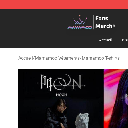
Mamamoo Store - Official Mamamoo Merchandise Sh
Accueil
Bou
Accueil
/
Mamamoo Vêtements
/
Mamamoo T-shirts