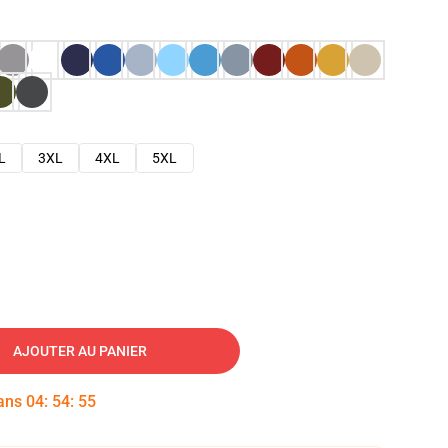
L
3XL
4XL
5XL
AJOUTER AU PANIER
dans
04
:
54
:
54