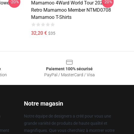
-20%
-20%
lower
Mamamoo 4Ward World Tour 2026,
Retro Mamamoo Member NTMD0708
Mamamoo T-Shirts
32,20 €
$35
e
Paiement 100% sécurisé
tion
PayPal / MasterCard / Visa
Notre magasin
n
Notre équipe de designers a créé pour vous une
grande variété de produits de haute qualité et
ement
magnifiques. Que vous cherchiez à montrer votre