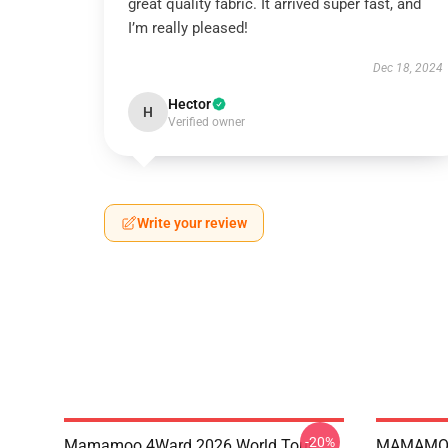
great quality fabric. It arrived super fast, and
I’m really pleased!
Dec 18, 2024
Hector
H
Verified owner
Write your review
-20%
Mamamoo 4Ward 2026 World Tour
MAMAMOO