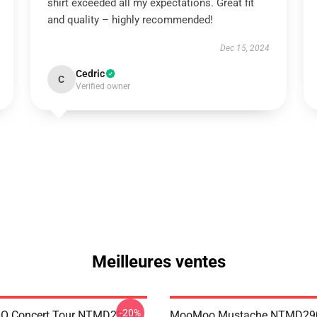
shirt exceeded all my expectations. Great fit
and quality – highly recommended!
Dec 15, 2024
Cedric
C
Verified owner
Meilleures ventes
-20%
 Concert Tour NTMD2906
MooMoo Mustache NTMD29