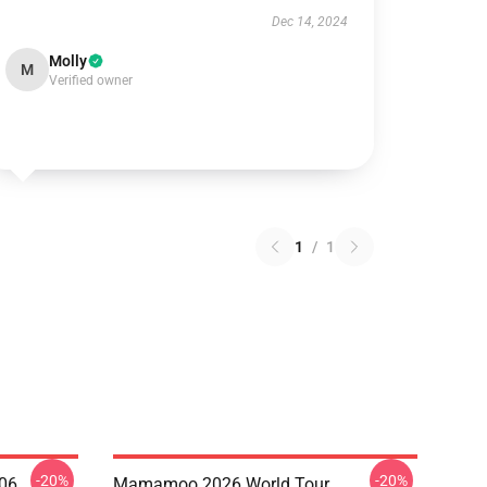
Dec 14, 2024
Molly
M
Verified owner
1
/
1
-20%
-20%
06
Mamamoo 2026 World Tour