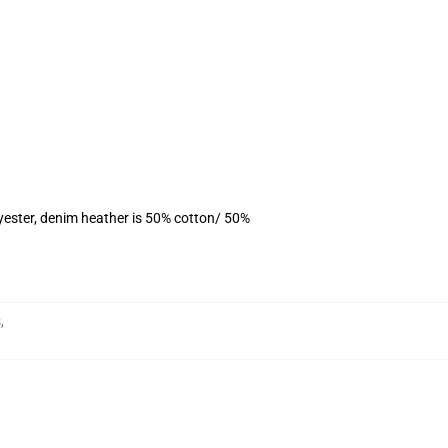
yester, denim heather is 50% cotton/ 50%
s
,