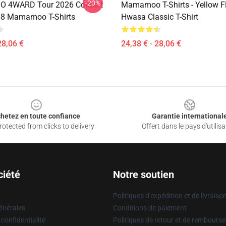
-20%
4WARD Tour 2026 Concert
Mamamoo T-Shirts - Yellow F
 Mamamoo T-Shirts
Hwasa Classic T-Shirt
28,06 €
24,38 € - 28,06 €
hetez en toute confiance
Garantie international
otected from clicks to delivery
Offert dans le pays d'utilisa
ciété
Notre soutien
Politiques d'expédition et de livraiso
énérales
Conditions de paiement
 confidentialité
Politiques de retour et de rembours