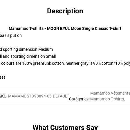
Description
Mamamoo T-shirts - MOON BYUL Moon Single Classic T-shirt
 basis put on
and sporting dimension Medium
ll and sporting dimension Small
 colours are 100% preshrunk cotton, heather gray is 90% cotton/10% pol
ess
Mamamoo Vêtement
SKU
:
MAMAMOSTO98894-03-DEFAULT
Catégories
:
Mamamoo T-shirts
,
What Customers Say