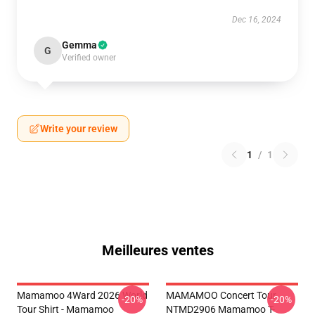
Dec 16, 2024
Gemma
G
Verified owner
Write your review
1
/
1
Meilleures ventes
Mamamoo 4Ward 2026 World
MAMAMOO Concert Tour
-20%
-20%
Tour Shirt - Mamamoo
NTMD2906 Mamamoo T-