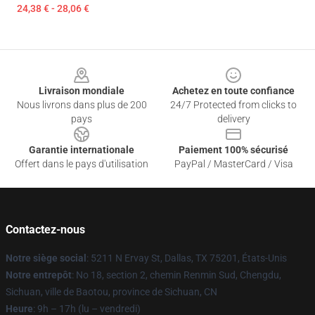
24,38 € - 28,06 €
Footer
Livraison mondiale
Achetez en toute confiance
Nous livrons dans plus de 200
24/7 Protected from clicks to
pays
delivery
Garantie internationale
Paiement 100% sécurisé
Offert dans le pays d'utilisation
PayPal / MasterCard / Visa
Contactez-nous
Notre siège social
: 5211 N Ervay St, Dallas, TX 75201, États-Unis
Notre entrepôt
: No 18, section 2, chemin Renmin Sud, Chengdu,
Sichuan, ville de Baotou, province de Sichuan, CN
Heure
: 9h – 17h (lu – vendredi)