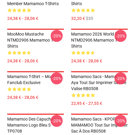
Member Mamamoo T-Shirts
Shirts
24,38 € - 28,06 €
32,20 €
$35
MooMoo Mustache
Mamamoo 2026 World Tour
-20%
-20%
NTMD2906 Mamamoo T-
NTMD2906 Mamamoo T-
Shirts
Shirts
24,38 € - 28,06 €
24,38 € - 28,06 €
Mamamoo T-Shirt – Moomoo
Mamamoo Sacs - Mamamoo
-20%
-20%
Fanclub Exclusive
Aya Tout Sur Imprimer Sac De
Valise RB0508
24,38 € - 28,06 €
22,95 € - 27,55 €
Mamamoo Des Capuches...
Mamamoo Sacs - KPOP
-20%
-20%
Mamamoo Logo Bleu S
MAMAMOO Tout Sur Imprimer
TP0708
Sac À Dos RB0508