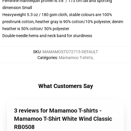
Feminine mannequin proven is 5'8" / 173 cm tall and sporting
dimension Small
Heavyweight 5.3 oz / 180 gsm cloth, stable colours are 100%
preshrunk cotton, heather gray is 90% cotton/10% polyester, denim
heather is 50% cotton/ 50% polyester
Double-needle hems and neck band for sturdiness
SKU
:
MAMAMOSTO72715-DEFAULT
Catégories
:
Mamamoo T-shirts
,
What Customers Say
3 reviews for Mamamoo T-shirts -
Mamamoo T-Shirt White Wind Classic
RB0508