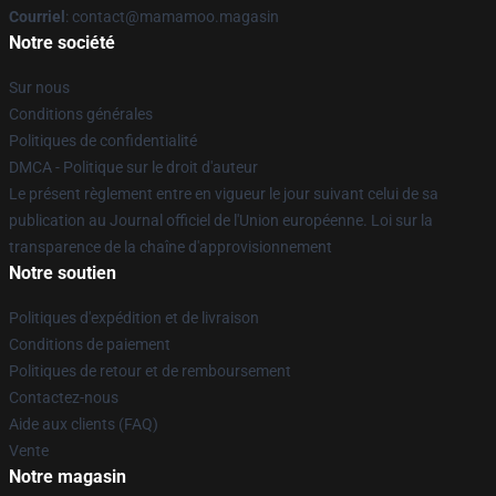
Courriel
: contact@mamamoo.magasin
Notre société
Sur nous
Conditions générales
Politiques de confidentialité
DMCA - Politique sur le droit d'auteur
Le présent règlement entre en vigueur le jour suivant celui de sa
publication au Journal officiel de l'Union européenne. Loi sur la
transparence de la chaîne d'approvisionnement
Notre soutien
Politiques d'expédition et de livraison
Conditions de paiement
Politiques de retour et de remboursement
Contactez-nous
Aide aux clients (FAQ)
Vente
Notre magasin