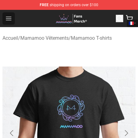
FREE
shipping on orders over $100
Mamamoo Store - Official Mamamoo Merchandise Shop
Open menu
Accueil
/
Mamamoo Vêtements
/
Mamamoo T-shirts