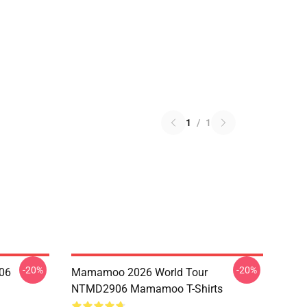
1
/
1
-20%
-20%
06
Mamamoo 2026 World Tour
NTMD2906 Mamamoo T-Shirts