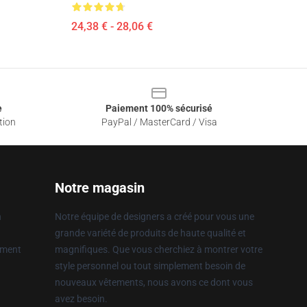
24,38 € - 28,06 €
e
Paiement 100% sécurisé
tion
PayPal / MasterCard / Visa
Notre magasin
n
Notre équipe de designers a créé pour vous une
grande variété de produits de haute qualité et
ement
magnifiques. Que vous cherchiez à montrer votre
style personnel ou tout simplement besoin de
nouveaux vêtements, nous avons ce dont vous
avez besoin.