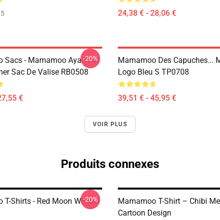
24,38 € - 28,06 €
35
-20%
Sacs - Mamamoo Aya Tout
Mamamoo Des Capuches...
mer Sac De Valise RB0508
Logo Bleu S TP0708
27,55 €
39,51 € - 45,95 €
VOIR PLUS
Produits connexes
-20%
T-Shirts - Red Moon Wheein
Mamamoo T-Shirt – Chibi M
Cartoon Design