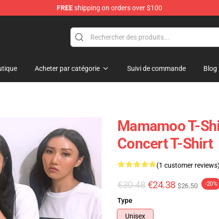
FREE
shipping on orders over $100
op
tique
Acheter par catégorie
Suivi de commande
Blog
Mamamoo T-Shir
Concert T-Shirt
(1 customer reviews
€30.48
€24.38
-20%
$26.50
Type
Unisex