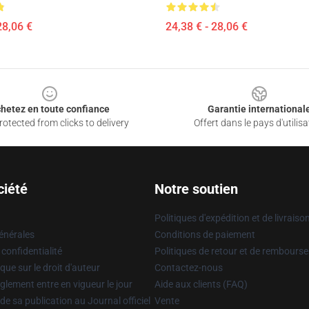
28,06 €
24,38 € - 28,06 €
hetez en toute confiance
Garantie international
otected from clicks to delivery
Offert dans le pays d'utilisa
ciété
Notre soutien
Politiques d'expédition et de livraiso
énérales
Conditions de paiement
 confidentialité
Politiques de retour et de rembours
que sur le droit d'auteur
Contactez-nous
glement entre en vigueur le jour
Aide aux clients (FAQ)
 de sa publication au Journal officiel
Vente