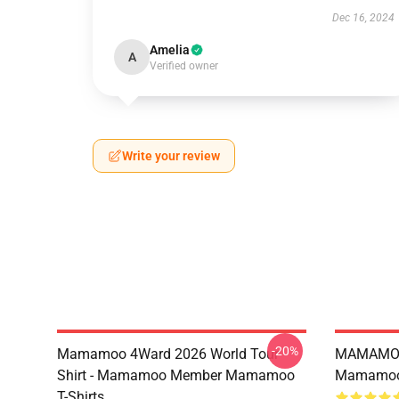
Dec 16, 2024
Amelia
A
Verified owner
Write your review
-20%
Mamamoo 4Ward 2026 World Tour
MAMAMOO
Shirt - Mamamoo Member Mamamoo
Mamamoo 
T-Shirts