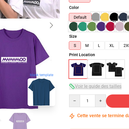
Color
Default
Size
S
M
L
XL
2X
Print Location
blank template
Voir le guide des tailles
Quantity
Cette vente se termine 