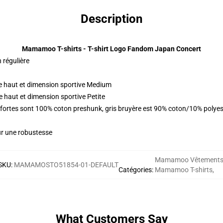
Description
Mamamoo T-shirts - T-shirt Logo Fandom Japan Concert
n régulière
e haut et dimension sportive Medium
 haut et dimension sportive Petite
s fortes sont 100% coton preshunk, gris bruyère est 90% coton/10% polye
ur une robustesse
Mamamoo Vêtement
SKU
:
MAMAMOSTO51854-01-DEFAULT
Catégories
:
Mamamoo T-shirts
,
What Customers Say