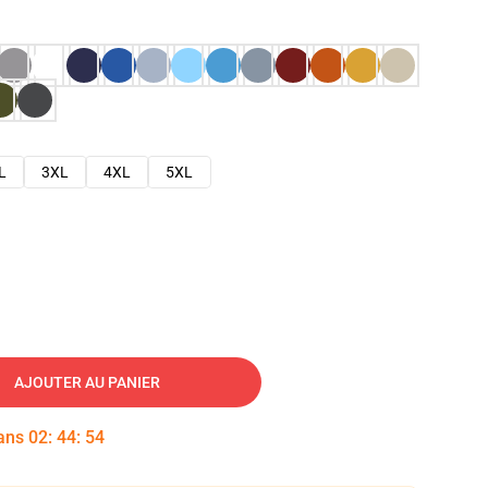
L
3XL
4XL
5XL
AJOUTER AU PANIER
dans
02
:
44
:
53