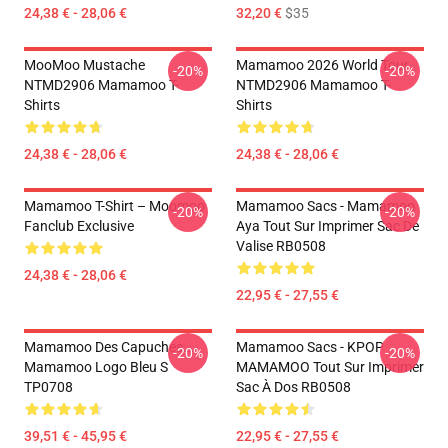
24,38 € - 28,06 €
32,20 €
$35
MooMoo Mustache
Mamamoo 2026 World Tour
-20%
-20%
NTMD2906 Mamamoo T-
NTMD2906 Mamamoo T-
Shirts
Shirts
24,38 € - 28,06 €
24,38 € - 28,06 €
Mamamoo T-Shirt – Moomoo
Mamamoo Sacs - Mamamoo
-20%
-20%
Fanclub Exclusive
Aya Tout Sur Imprimer Sac De
Valise RB0508
24,38 € - 28,06 €
22,95 € - 27,55 €
Mamamoo Des Capuches...
Mamamoo Sacs - KPOP
-20%
-20%
Mamamoo Logo Bleu S
MAMAMOO Tout Sur Imprimer
TP0708
Sac À Dos RB0508
39,51 € - 45,95 €
22,95 € - 27,55 €