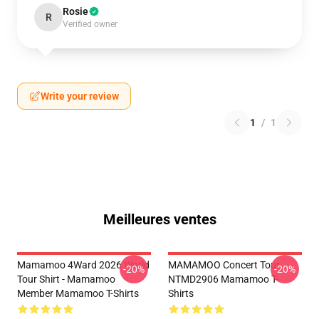
Rosie
R
Verified owner
Write your review
1
/
1
Meilleures ventes
Mamamoo 4Ward 2026 World
MAMAMOO Concert Tour
-20%
-20%
Tour Shirt - Mamamoo
NTMD2906 Mamamoo T-
Member Mamamoo T-Shirts
Shirts