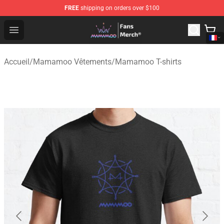
FREE
shipping on orders over $100
Mamamoo Store - Official Mamamoo Merchandise Shop
Open menu
Accueil
/
Mamamoo Vêtements
/
Mamamoo T-shirts