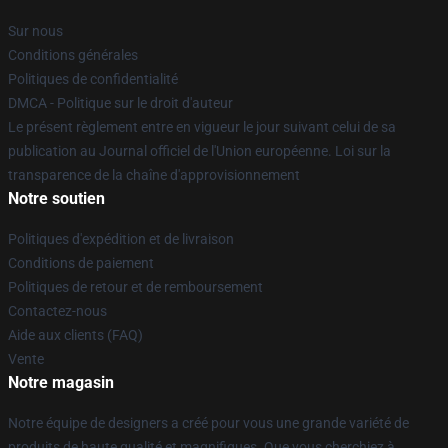
Sur nous
Conditions générales
Politiques de confidentialité
DMCA - Politique sur le droit d'auteur
Le présent règlement entre en vigueur le jour suivant celui de sa
publication au Journal officiel de l'Union européenne. Loi sur la
transparence de la chaîne d'approvisionnement
Notre soutien
Politiques d'expédition et de livraison
Conditions de paiement
Politiques de retour et de remboursement
Contactez-nous
Aide aux clients (FAQ)
Vente
Notre magasin
Notre équipe de designers a créé pour vous une grande variété de
produits de haute qualité et magnifiques. Que vous cherchiez à