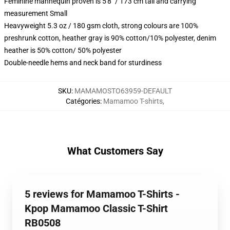
Feminine mannequin proven is 5'8" / 173 cm tall and carrying
measurement Small
Heavyweight 5.3 oz / 180 gsm cloth, strong colours are 100%
preshrunk cotton, heather gray is 90% cotton/10% polyester, denim
heather is 50% cotton/ 50% polyester
Double-needle hems and neck band for sturdiness
SKU
:
MAMAMOSTO63959-DEFAULT
Catégories
:
Mamamoo T-shirts
,
What Customers Say
5 reviews for Mamamoo T-Shirts -
Kpop Mamamoo Classic T-Shirt
RB0508