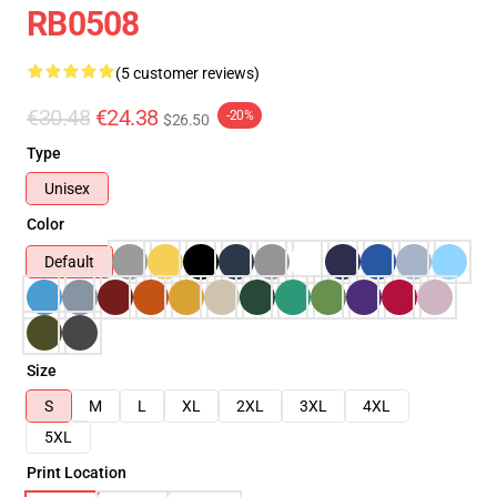
RB0508
(5 customer reviews)
€30.48
€24.38
-20%
$26.50
Type
Unisex
Color
Default
Size
S
M
L
XL
2XL
3XL
4XL
5XL
Print Location