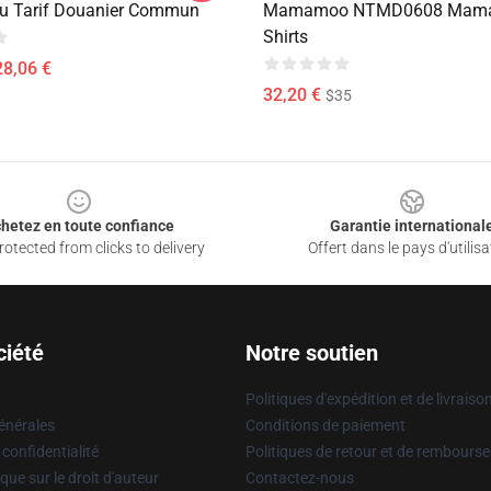
u Tarif Douanier Commun
Mamamoo NTMD0608 Mama
Shirts
28,06 €
32,20 €
$35
hetez en toute confiance
Garantie international
otected from clicks to delivery
Offert dans le pays d'utilisa
ciété
Notre soutien
Politiques d'expédition et de livraiso
énérales
Conditions de paiement
 confidentialité
Politiques de retour et de rembours
que sur le droit d'auteur
Contactez-nous