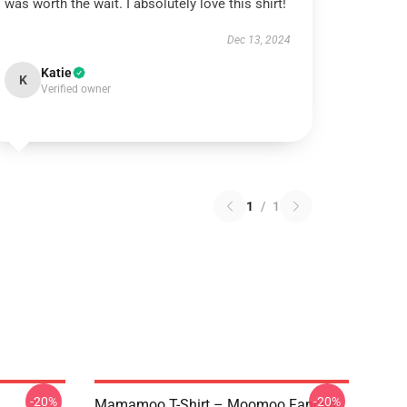
was worth the wait. I absolutely love this shirt!
Dec 13, 2024
Katie
K
Verified owner
1
/
1
-20%
-20%
Mamamoo T-Shirt – Moomoo Fanclub