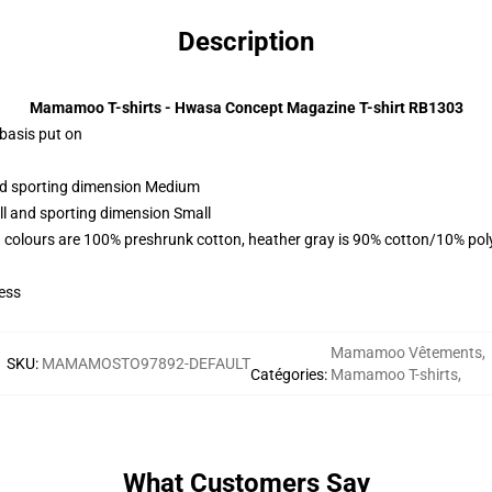
Description
Mamamoo T-shirts - Hwasa Concept Magazine T-shirt RB1303
 basis put on
and sporting dimension Medium
ll and sporting dimension Small
 colours are 100% preshrunk cotton, heather gray is 90% cotton/10% pol
ess
Mamamoo Vêtements
,
SKU
:
MAMAMOSTO97892-DEFAULT
Catégories
:
Mamamoo T-shirts
,
What Customers Say