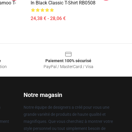
moo T-
In Black Classic T-Shirt RB0508
24,38 € - 28,06 €
e
Paiement 100% sécurisé
tion
PayPal / MasterCard / Visa
Notre magasin
n
Notre équipe de designers a créé pour vous une
grande variété de produits de haute qualité et
ement
magnifiques. Que vous cherchiez à montrer votre
style personnel ou tout simplement besoin de