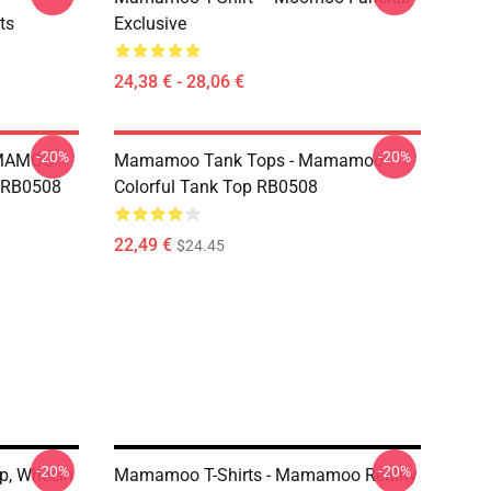
ts
Exclusive
24,38 € - 28,06 €
-20%
-20%
AMAMOO
Mamamoo Tank Tops - Mamamoo
s RB0508
Colorful Tank Top RB0508
22,49 €
$24.45
-20%
-20%
p, Wheein
Mamamoo T-Shirts - Mamamoo Reality