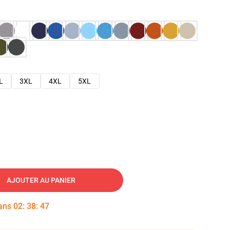
L
3XL
4XL
5XL
AJOUTER AU PANIER
dans
02
:
38
:
46