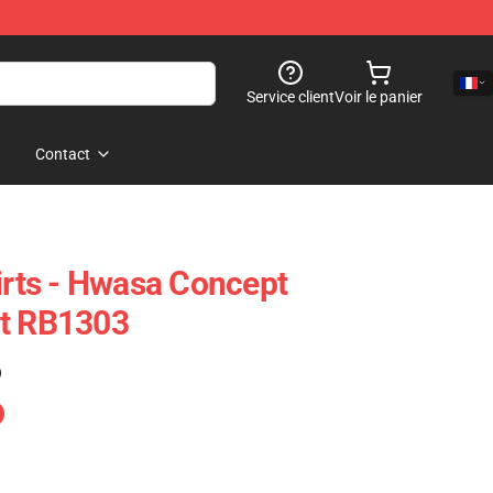
Service client
Voir le panier
Contact
ts - Hwasa Concept
rt RB1303
)