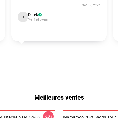
Dec 17, 2024
Derek
D
Verified owner
Meilleures ventes
-20%
Mustache NTMD2906
Mamamoo 2026 World Tour