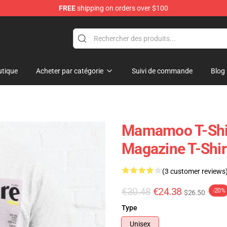
FREE
shipping on orders over $100
op
tique
Acheter par catégorie
Suivi de commande
Blog
Mamamoo T-Shir
Magazine T-Shi
(3 customer reviews
€30.48
€24.38
-20%
$26.50
Type
Unisex