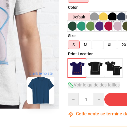
Color
Default
Size
S
M
L
XL
2X
Print Location
blank template
Voir le guide des tailles
Quantity
Cette vente se termine 