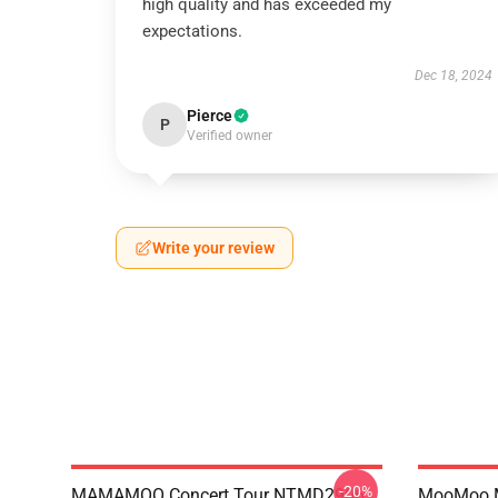
high quality and has exceeded my
expectations.
Dec 18, 2024
Pierce
P
Verified owner
Write your review
-20%
MAMAMOO Concert Tour NTMD2906
MooMoo 