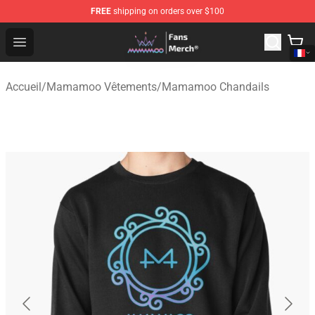
FREE
shipping on orders over $100
Mamamoo Store - Official Mamamoo Merchandise Shop
Open menu
Accueil
/
Mamamoo Vêtements
/
Mamamoo Chandails