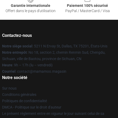
Garantie internationale
Paiement 100% sécurisé
Offert dans le pays d'utilisation
PayPal / MasterCard / Visa
Contactez-nous
Notre siège social
: 5211 N Ervay St, Dallas, TX 75201, États-Unis
Notre entrepôt
: No 18, section 2, chemin Renmin Sud, Chengdu,
Sichuan, ville de Baotou, province de Sichuan, CN
Heure
: 9h – 17h (lu – vendredi)
Courriel
: contact@mamamoo.magasin
Notre société
Sur nous
Conditions générales
Politiques de confidentialité
DMCA - Politique sur le droit d'auteur
Le présent règlement entre en vigueur le jour suivant celui de sa