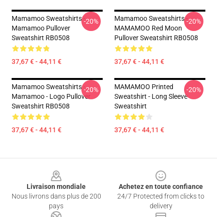
Mamamoo Sweatshirts -
Mamamoo Sweatshirts -
-20%
-20%
Mamamoo Pullover
MAMAMOO Red Moon
Sweatshirt RB0508
Pullover Sweatshirt RB0508
37,67 € - 44,11 €
37,67 € - 44,11 €
Mamamoo Sweatshirts -
MAMAMOO Printed
-20%
-20%
Mamamoo - Logo Pullover
Sweatshirt - Long Sleeve
Sweatshirt RB0508
Sweatshirt
37,67 € - 44,11 €
37,67 € - 44,11 €
Footer
Livraison mondiale
Achetez en toute confiance
Nous livrons dans plus de 200
24/7 Protected from clicks to
pays
delivery