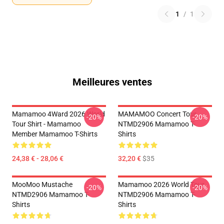
1
/
1
Meilleures ventes
Mamamoo 4Ward 2026 World
MAMAMOO Concert Tour
-20%
-20%
Tour Shirt - Mamamoo
NTMD2906 Mamamoo T-
Member Mamamoo T-Shirts
Shirts
24,38 € - 28,06 €
32,20 €
$35
MooMoo Mustache
Mamamoo 2026 World Tour
-20%
-20%
NTMD2906 Mamamoo T-
NTMD2906 Mamamoo T-
Shirts
Shirts