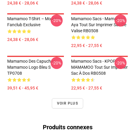
24,38 € - 28,06 €
24,38 € - 28,06 €
Mamamoo T-Shirt – Moomoo
Mamamoo Sacs - Mamamoo
-20%
-20%
Fanclub Exclusive
Aya Tout Sur Imprimer Sac De
Valise RB0508
24,38 € - 28,06 €
22,95 € - 27,55 €
Mamamoo Des Capuches...
Mamamoo Sacs - KPOP
-20%
-20%
Mamamoo Logo Bleu S
MAMAMOO Tout Sur Imprimer
TP0708
Sac À Dos RB0508
39,51 € - 45,95 €
22,95 € - 27,55 €
VOIR PLUS
Produits connexes