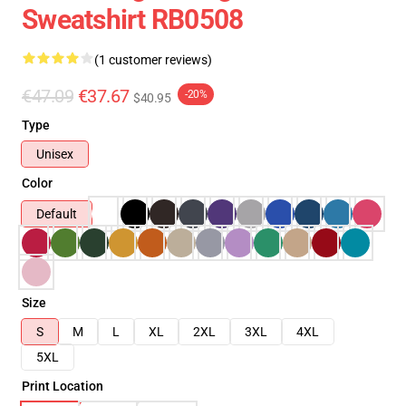
Sweatshirt RB0508
(1 customer reviews)
€47.09
€37.67
-20%
$40.95
Type
Unisex
Color
Default
Size
S
M
L
XL
2XL
3XL
4XL
5XL
Print Location