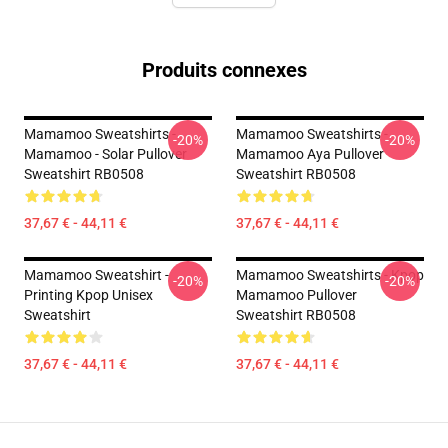
Produits connexes
Mamamoo Sweatshirts -
Mamamoo Sweatshirts -
-20%
-20%
Mamamoo - Solar Pullover
Mamamoo Aya Pullover
Sweatshirt RB0508
Sweatshirt RB0508
37,67 € - 44,11 €
37,67 € - 44,11 €
Mamamoo Sweatshirt -
Mamamoo Sweatshirts - Kpop
-20%
-20%
Printing Kpop Unisex
Mamamoo Pullover
Sweatshirt
Sweatshirt RB0508
37,67 € - 44,11 €
37,67 € - 44,11 €
Footer