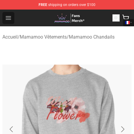
FREE
shipping on orders over $100
Mamamoo Store - Official Mamamoo Merchandise Shop
Open menu
Accueil
/
Mamamoo Vêtements
/
Mamamoo Chandails