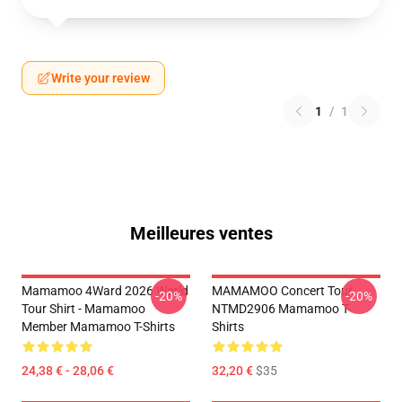
Write your review
1
/
1
Meilleures ventes
Mamamoo 4Ward 2026 World
MAMAMOO Concert Tour
-20%
-20%
Tour Shirt - Mamamoo
NTMD2906 Mamamoo T-
Member Mamamoo T-Shirts
Shirts
24,38 € - 28,06 €
32,20 €
$35