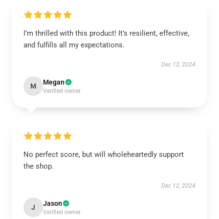
I’m thrilled with this product! It’s resilient, effective,
and fulfills all my expectations.
Dec 12, 2024
Megan
M
Verified owner
No perfect score, but will wholeheartedly support
the shop.
Dec 12, 2024
Jason
J
Verified owner