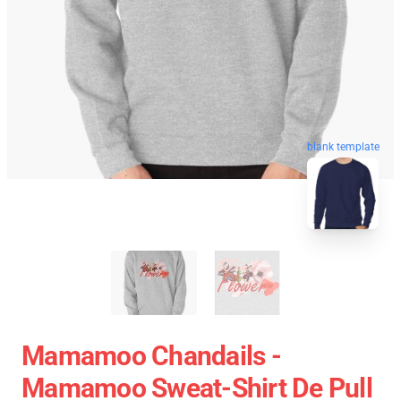
blank template
Mamamoo Chandails -
Mamamoo Sweat-Shirt De Pull