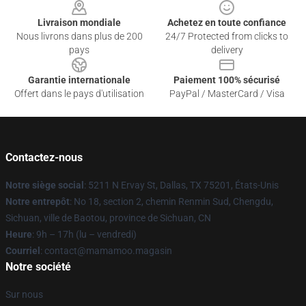
Livraison mondiale
Achetez en toute confiance
Nous livrons dans plus de 200
24/7 Protected from clicks to
pays
delivery
Garantie internationale
Paiement 100% sécurisé
Offert dans le pays d'utilisation
PayPal / MasterCard / Visa
Contactez-nous
Notre siège social
: 5211 N Ervay St, Dallas, TX 75201, États-Unis
Notre entrepôt
: No 18, section 2, chemin Renmin Sud, Chengdu,
Sichuan, ville de Baotou, province de Sichuan, CN
Heure
: 9h – 17h (lu – vendredi)
Courriel
: contact@mamamoo.magasin
Notre société
Sur nous