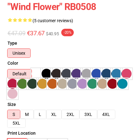
"Wind Flower" RB0508
(5 customer reviews)
€47.09
€37.67
-20%
$40.95
Type
Unisex
Color
Default
Size
S
M
L
XL
2XL
3XL
4XL
5XL
Print Location