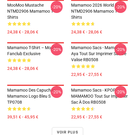
MooMoo Mustache
Mamamoo 2026 World Tour
-20%
-20%
NTMD2906 Mamamoo T-
NTMD2906 Mamamoo T-
Shirts
Shirts
24,38 € - 28,06 €
24,38 € - 28,06 €
Mamamoo T-Shirt – Moomoo
Mamamoo Sacs - Mamamoo
-20%
-20%
Fanclub Exclusive
Aya Tout Sur Imprimer Sac De
Valise RB0508
24,38 € - 28,06 €
22,95 € - 27,55 €
Mamamoo Des Capuches...
Mamamoo Sacs - KPOP
-20%
-20%
Mamamoo Logo Bleu S
MAMAMOO Tout Sur Imprimer
TP0708
Sac À Dos RB0508
39,51 € - 45,95 €
22,95 € - 27,55 €
VOIR PLUS