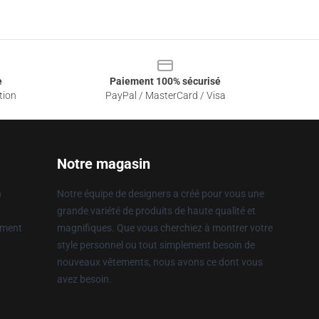
e
Paiement 100% sécurisé
tion
PayPal / MasterCard / Visa
Notre magasin
n
Notre équipe de designers a créé pour vous une
grande variété de produits de haute qualité et
ement
magnifiques. Que vous cherchiez à montrer votre
style personnel ou tout simplement besoin de
nouveaux vêtements, nous avons ce dont vous
avez besoin.