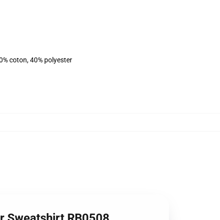
60% coton, 40% polyester
er Sweatshirt RB0508