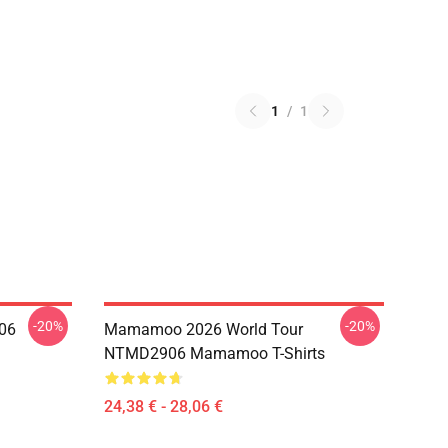
1
/
1
-20%
-20%
06
Mamamoo 2026 World Tour
NTMD2906 Mamamoo T-Shirts
24,38 € - 28,06 €