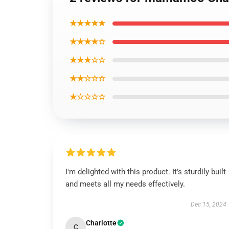
★★★★★
★★★★☆
★★★☆☆
★★☆☆☆
★☆☆☆☆
I'm delighted with this product. It’s sturdily built
and meets all my needs effectively.
Dec 15, 2024
Charlotte
C