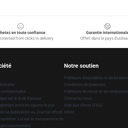
hetez en toute confiance
Garantie international
otected from clicks to delivery
Offert dans le pays d'utilisa
ciété
Notre soutien
Politiques d'expédition et de livraiso
énérales
Conditions de paiement
 confidentialité
Politiques de retour et de rembours
que sur le droit d'auteur
Contactez-nous
glement entre en vigueur le jour
Aide aux clients (FAQ)
 de sa publication au Journal officiel
Vente
uropéenne. Loi sur la transparence de
approvisionnement