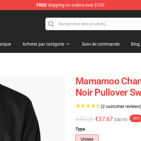
FREE
shipping on orders over $100
op
tique
Acheter par catégorie
Suivi de commande
Blog
Mamamoo Chand
Noir Pullover S
(2 customer reviews
€47.09
€37.67
-20%
$40.95
Type
Unisex