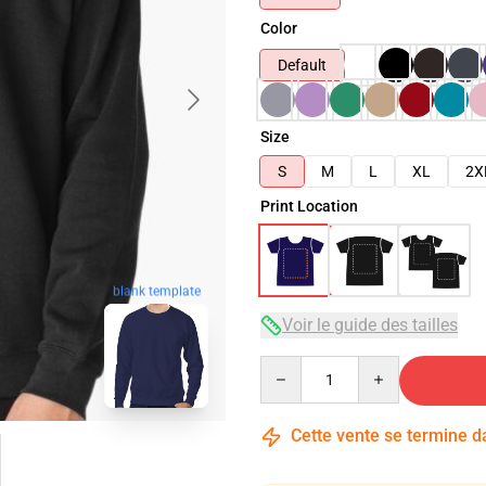
Color
Default
Size
S
M
L
XL
2X
Print Location
blank template
Voir le guide des tailles
Quantity
Cette vente se termine 