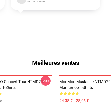
Verified owner
Meilleures ventes
-20%
 Concert Tour NTMD2906
MooMoo Mustache NTMD29
T-Shirts
Mamamoo T-Shirts
24,38 € - 28,06 €
35