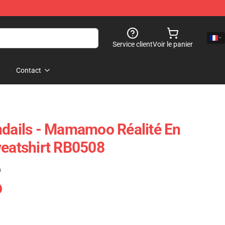
Service client
Voir le panier
Contact
ails - Mamamoo Réalité En
weatshirt RB0508
)