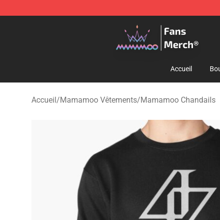
Mamamoo Store - Official Mamamoo Merchandise Sh
Accueil
Bou
Accueil
/
Mamamoo Vêtements
/
Mamamoo Chandails