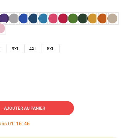
L
3XL
4XL
5XL
AJOUTER AU PANIER
dans
01
:
16
:
45