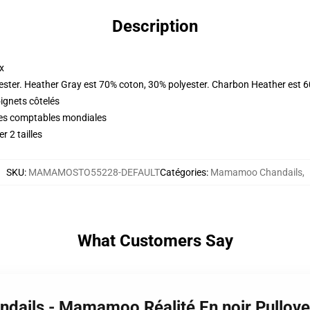
Description
x
ester. Heather Gray est 70% coton, 30% polyester. Charbon Heather est 
oignets côtelés
ques comptables mondiales
r 2 tailles
SKU
:
MAMAMOSTO55228-DEFAULT
Catégories
:
Mamamoo Chandails
,
What Customers Say
dails - Mamamoo Réalité En noir Pullov