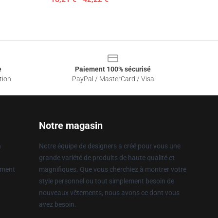
e
Paiement 100% sécurisé
tion
PayPal / MasterCard / Visa
Notre magasin
n
Notre équipe de designers a créé pour vous une
grande variété de produits de haute qualité et
ement
magnifiques. Que vous cherchiez à montrer votre
style personnel ou tout simplement besoin de
nouveaux vêtements, nous avons ce dont vous
avez besoin.