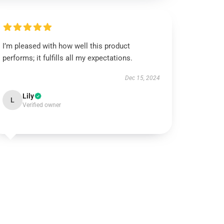
I’m pleased with how well this product
performs; it fulfills all my expectations.
Dec 15, 2024
Lily
L
Verified owner