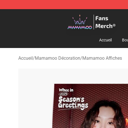
Mamamoo Store - Official Mamamoo Merchandise Sh
Accueil
Bou
Accueil
/
Mamamoo Décoration
/
Mamamoo Affiches