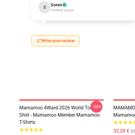
Soren
S
Verified owner
Write your review
-20%
Mamamoo 4Ward 2026 World Tour
MAMAMOO
Shirt - Mamamoo Member Mamamoo
Mamamoo 
T-Shirts
32,20 €
$