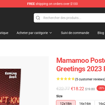
FREE
shipping on orders over $100
op
tique
Acheter par catégorie
Suivi de commande
Blog
Mamamoo Poste
Greetings 2023
(5 customer reviews
€22.77
€18.22
-20%
$19.80
Size
12x18in
16x16in
16x