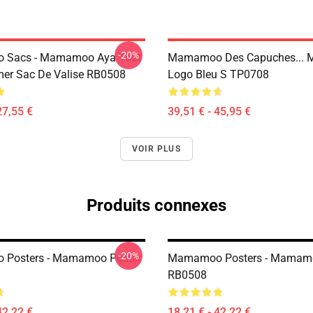
-20%
Sacs - Mamamoo Aya Tout
Mamamoo Des Capuches...
mer Sac De Valise RB0508
Logo Bleu S TP0708
27,55 €
39,51 € - 45,95 €
VOIR PLUS
Produits connexes
-20%
Posters - Mamamoo Poster
Mamamoo Posters - Mamamo
RB0508
42,22 €
18,21 € - 42,22 €