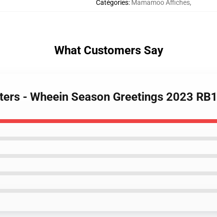
Catégories
:
Mamamoo Affiches
,
What Customers Say
ers - Wheein Season Greetings 2023 RB