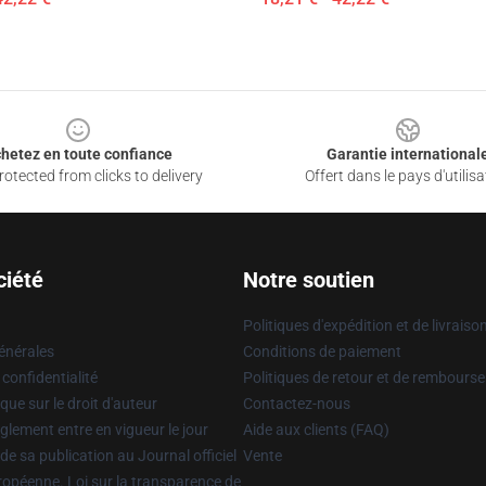
hetez en toute confiance
Garantie international
otected from clicks to delivery
Offert dans le pays d'utilisa
ciété
Notre soutien
Politiques d'expédition et de livraiso
énérales
Conditions de paiement
 confidentialité
Politiques de retour et de rembours
que sur le droit d'auteur
Contactez-nous
glement entre en vigueur le jour
Aide aux clients (FAQ)
 de sa publication au Journal officiel
Vente
uropéenne. Loi sur la transparence de