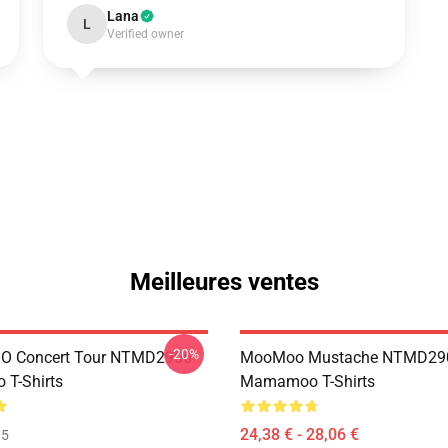
Lana
L
Verified owner
Meilleures ventes
-20%
 Concert Tour NTMD2906
MooMoo Mustache NTMD29
T-Shirts
Mamamoo T-Shirts
24,38 € - 28,06 €
35