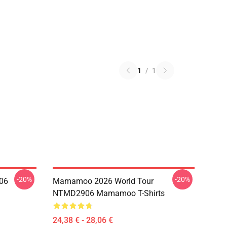
1
/
1
-20%
-20%
06
Mamamoo 2026 World Tour
NTMD2906 Mamamoo T-Shirts
24,38 € - 28,06 €