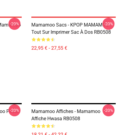
-20%
-20%
 Mamamoo
Mamamoo Sacs - KPOP MAMAMOO
Tout Sur Imprimer Sac À Dos RB0508
22,95 € - 27,55 €
-20%
-20%
o Poster
Mamamoo Affiches - Mamamoo
Affiche Hwasa RB0508
18,21 € - 42,22 €