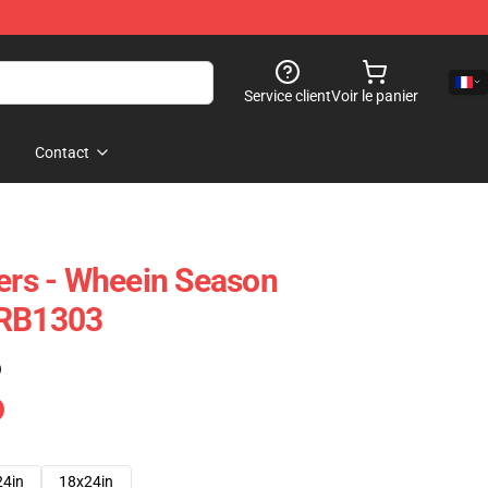
Service client
Voir le panier
Contact
rs - Wheein Season
 RB1303
)
24in
18x24in