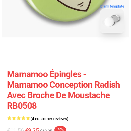
blank template
Mamamoo Épingles -
Mamamoo Conception Radish
Avec Broche De Moustache
RB0508
(4 customer reviews)
€11.56
€9.25
-20%