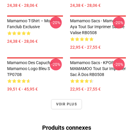
24,38 € - 28,06 €
24,38 € - 28,06 €
Mamamoo T-Shirt – Moomoo
Mamamoo Sacs - Mamamoo
-20%
-20%
Fanclub Exclusive
Aya Tout Sur Imprimer Sac De
Valise RB0508
24,38 € - 28,06 €
22,95 € - 27,55 €
Mamamoo Des Capuches...
Mamamoo Sacs - KPOP
-20%
-20%
Mamamoo Logo Bleu S
MAMAMOO Tout Sur Imprimer
TP0708
Sac À Dos RB0508
39,51 € - 45,95 €
22,95 € - 27,55 €
VOIR PLUS
Produits connexes