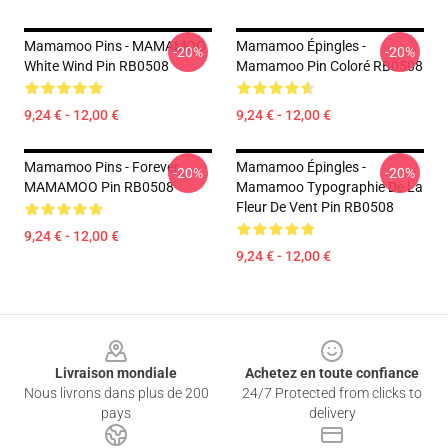
Mamamoo Pins - MAMAMOO
Mamamoo Épingles -
-20%
-20%
White Wind Pin RB0508
Mamamoo Pin Coloré RB0508
9,24 € - 12,00 €
9,24 € - 12,00 €
Mamamoo Pins - Forever
Mamamoo Épingles -
-20%
-20%
MAMAMOO Pin RB0508
Mamamoo Typographie De La
Fleur De Vent Pin RB0508
9,24 € - 12,00 €
9,24 € - 12,00 €
Footer
Livraison mondiale
Achetez en toute confiance
Nous livrons dans plus de 200
24/7 Protected from clicks to
pays
delivery