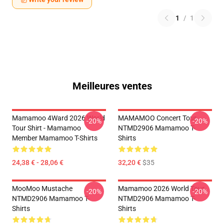
1
/
1
Meilleures ventes
Mamamoo 4Ward 2026 World
MAMAMOO Concert Tour
-20%
-20%
Tour Shirt - Mamamoo
NTMD2906 Mamamoo T-
Member Mamamoo T-Shirts
Shirts
24,38 € - 28,06 €
32,20 €
$35
MooMoo Mustache
Mamamoo 2026 World Tour
-20%
-20%
NTMD2906 Mamamoo T-
NTMD2906 Mamamoo T-
Shirts
Shirts