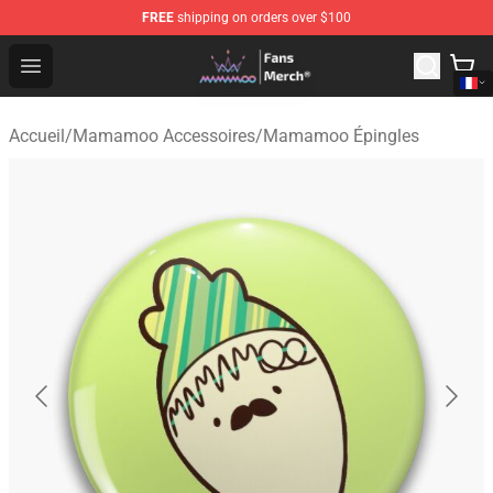
FREE
shipping on orders over $100
Mamamoo Store - Official Mamamoo Merchandise Shop
Open menu
Accueil
/
Mamamoo Accessoires
/
Mamamoo Épingles