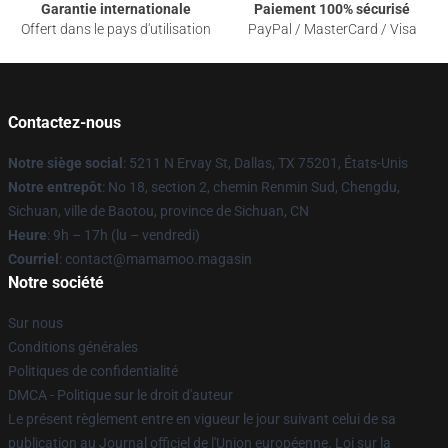
Garantie internationale
Paiement 100% sécurisé
Offert dans le pays d'utilisation
PayPal / MasterCard / Visa
Contactez-nous
Notre siège social
: 5211 N Ervay St, Dallas, TX 75201, États-Unis
Notre entrepôt
: No 18, section 2, chemin Renmin Sud, Chengdu,
Sichuan, ville de Baotou, province de Sichuan, CN
Heure
: 9h – 17h (lu – vendredi)
Courriel
: contact@mamamoo.magasin
Notre société
Sur nous
Conditions générales
Politiques de confidentialité
DMCA - Politique sur le droit d'auteur
Le présent règlement entre en vigueur le jour suivant celui de sa
publication au Journal officiel de l'Union européenne. Loi sur la