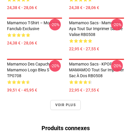
24,38 € - 28,06 €
24,38 € - 28,06 €
Mamamoo T-Shirt – Moomoo
Mamamoo Sacs - Mamamoo
-20%
-20%
Fanclub Exclusive
Aya Tout Sur Imprimer Sac De
Valise RB0508
24,38 € - 28,06 €
22,95 € - 27,55 €
Mamamoo Des Capuches...
Mamamoo Sacs - KPOP
-20%
-20%
Mamamoo Logo Bleu S
MAMAMOO Tout Sur Imprimer
TP0708
Sac À Dos RB0508
39,51 € - 45,95 €
22,95 € - 27,55 €
VOIR PLUS
Produits connexes