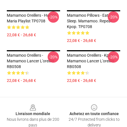
Mamamoo Oreillers - Hwasa
Mamamoo Pillows - Eat.
-20%
-20%
Maria Playlist TP0708
Sleep. Mamamoo. Repeat.
Kpop. TP0708
22,08 € - 26,68 €
22,08 € - 26,68 €
Mamamoo Oreillers -
Mamamoo Oreillers - Kpop
-20%
-20%
Mamamoo Lancer L'oreiller
Mamamoo Lancer L'oreiller
RB0508
RB0508
22,08 € - 26,68 €
22,08 € - 26,68 €
Footer
Livraison mondiale
Achetez en toute confiance
Nous livrons dans plus de 200
24/7 Protected from clicks to
pays
delivery