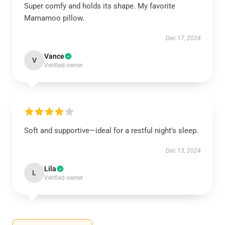
Super comfy and holds its shape. My favorite
Mamamoo pillow.
Dec 17, 2024
Vance
V
Verified owner
Soft and supportive—ideal for a restful night's sleep.
Dec 13, 2024
Lila
L
Verified owner