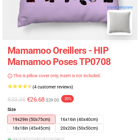
blank template
Mamamoo Oreillers - HIP
Mamamoo Poses TP0708
This is pillow cover only, insert is not included.
(4 customer reviews)
€33.35
€26.68
-20%
$29.00
Size
19x29in (50x75cm)
16x16in (40x40cm)
18x18in (45x45cm)
20x20in (50x50cm)