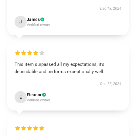
Dec 18, 2024
James
J
Verified owner
This item surpassed all my expectations; it’s
dependable and performs exceptionally well.
Dec 17, 2024
Eleanor
E
Verified owner