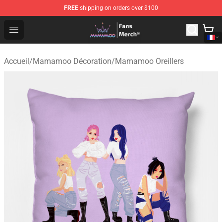
FREE
shipping on orders over $100
Mamamoo Store - Official Mamamoo Merchandise Shop
Open menu
Accueil
/
Mamamoo Décoration
/
Mamamoo Oreillers