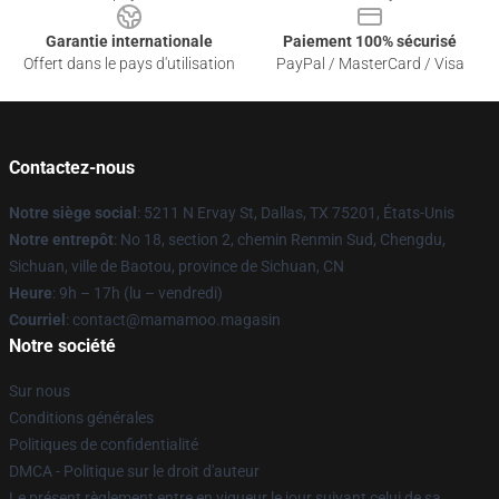
Garantie internationale
Paiement 100% sécurisé
Offert dans le pays d'utilisation
PayPal / MasterCard / Visa
Contactez-nous
Notre siège social
: 5211 N Ervay St, Dallas, TX 75201, États-Unis
Notre entrepôt
: No 18, section 2, chemin Renmin Sud, Chengdu,
Sichuan, ville de Baotou, province de Sichuan, CN
Heure
: 9h – 17h (lu – vendredi)
Courriel
: contact@mamamoo.magasin
Notre société
Sur nous
Conditions générales
Politiques de confidentialité
DMCA - Politique sur le droit d'auteur
Le présent règlement entre en vigueur le jour suivant celui de sa