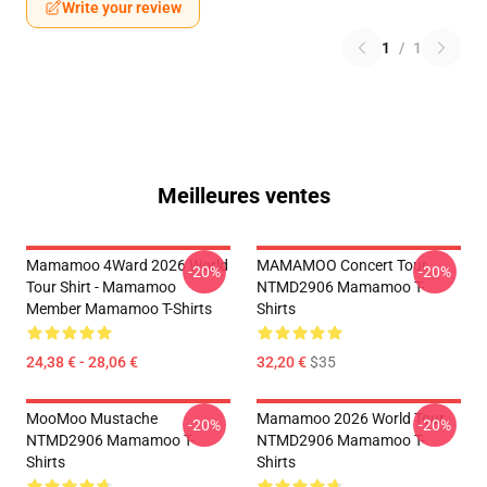
Write your review
1
/
1
Meilleures ventes
Mamamoo 4Ward 2026 World
MAMAMOO Concert Tour
-20%
-20%
Tour Shirt - Mamamoo
NTMD2906 Mamamoo T-
Member Mamamoo T-Shirts
Shirts
24,38 € - 28,06 €
32,20 €
$35
MooMoo Mustache
Mamamoo 2026 World Tour
-20%
-20%
NTMD2906 Mamamoo T-
NTMD2906 Mamamoo T-
Shirts
Shirts