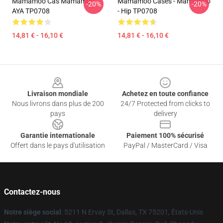
Mamamoo Cas Mamamoo
Mamamoo Cases - Mamamoo
-20%
-20%
AYA TP0708
- Hip TP0708
14,81 € - 16,10 €
14,81 € - 16,10 €
Footer
Livraison mondiale
Achetez en toute confiance
Nous livrons dans plus de 200
24/7 Protected from clicks to
pays
delivery
Garantie internationale
Paiement 100% sécurisé
Offert dans le pays d'utilisation
PayPal / MasterCard / Visa
Contactez-nous
Notre siège social
: 5211 N Ervay St, Dallas, TX 75201, États-Unis