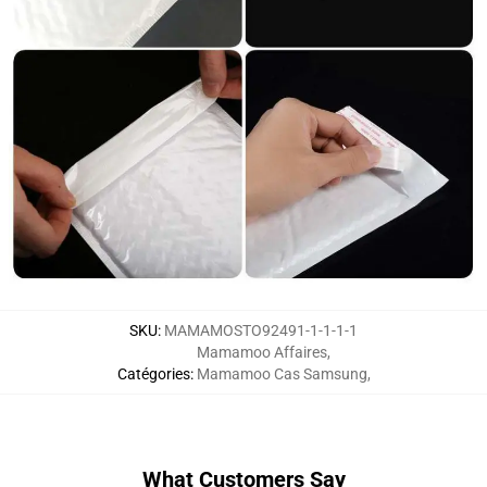
SKU
:
MAMAMOSTO92491-1-1-1-1
Mamamoo Affaires
,
Catégories
:
Mamamoo Cas Samsung
,
What Customers Say