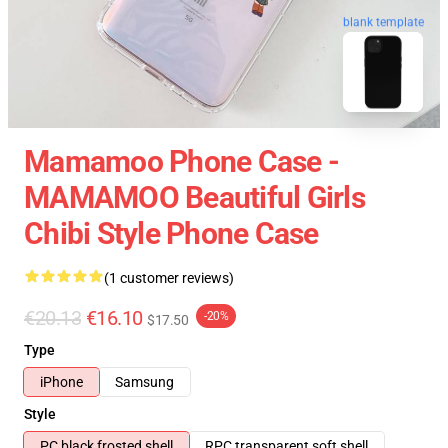
blank template
Mamamoo Phone Case -
MAMAMOO Beautiful Girls
Chibi Style Phone Case
(1 customer reviews)
€20.13
€16.10
-20%
$17.50
Type
iPhone
Samsung
Style
PC black frosted shell
RPC transparent soft shell