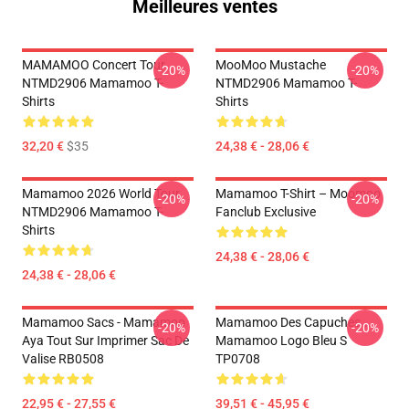
Meilleures ventes
MAMAMOO Concert Tour
MooMoo Mustache
-20%
-20%
NTMD2906 Mamamoo T-
NTMD2906 Mamamoo T-
Shirts
Shirts
32,20 €
$35
24,38 € - 28,06 €
Mamamoo 2026 World Tour
Mamamoo T-Shirt – Moomoo
-20%
-20%
NTMD2906 Mamamoo T-
Fanclub Exclusive
Shirts
24,38 € - 28,06 €
24,38 € - 28,06 €
Mamamoo Sacs - Mamamoo
Mamamoo Des Capuches...
-20%
-20%
Aya Tout Sur Imprimer Sac De
Mamamoo Logo Bleu S
Valise RB0508
TP0708
22,95 € - 27,55 €
39,51 € - 45,95 €