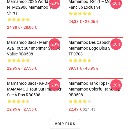
Mamamoo 2026 World Tour
Mamamoo T-Shirt – Moomoo
-20%
-20%
NTMD2906 Mamamoo T-
Fanclub Exclusive
Shirts
24,38 € - 28,06 €
24,38 € - 28,06 €
Mamamoo Sacs - Mamamoo
Mamamoo Des Capuches...
-20%
-20%
Aya Tout Sur Imprimer Sac De
Mamamoo Logo Bleu S
Valise RB0508
TP0708
22,95 € - 27,55 €
39,51 € - 45,95 €
Mamamoo Sacs - KPOP
Mamamoo Tank Tops -
-20%
-20%
MAMAMOO Tout Sur Imprimer
Mamamoo Colorful Tank Top
Sac À Dos RB0508
RB0508
22,95 € - 27,55 €
22,49 €
$24.45
VOIR PLUS