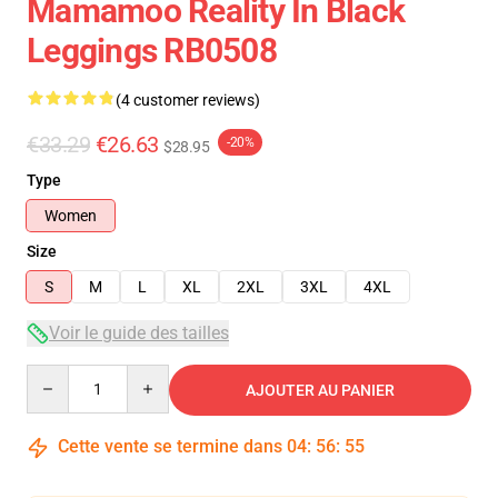
Mamamoo Reality In Black
Leggings RB0508
(4 customer reviews)
€33.29
€26.63
-20%
$28.95
Type
Women
Size
S
M
L
XL
2XL
3XL
4XL
Voir le guide des tailles
Quantity
AJOUTER AU PANIER
Cette vente se termine dans
04
:
56
:
54