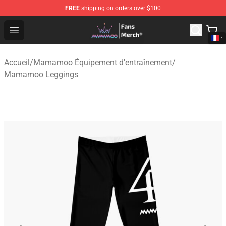
FREE
shipping on orders over $100
Mamamoo Store - Official Mamamoo Merchandise Shop
Open menu
Accueil
/
Mamamoo Équipement d'entraînement
/
Mamamoo Leggings