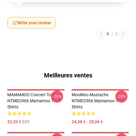
Write your review
1
/
1
Meilleures ventes
MAMAMOO Concert Tour
MooMoo Mustache
-20%
-20%
NTMD2906 Mamamoo T-
NTMD2906 Mamamoo T-
Shirts
Shirts
32,20 €
$35
24,38 € - 28,06 €