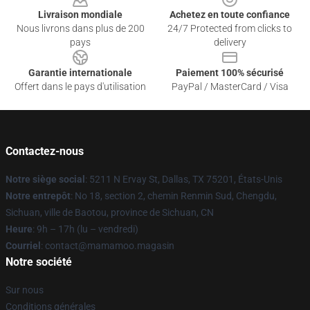
Livraison mondiale
Achetez en toute confiance
Nous livrons dans plus de 200
24/7 Protected from clicks to
pays
delivery
Garantie internationale
Paiement 100% sécurisé
Offert dans le pays d'utilisation
PayPal / MasterCard / Visa
Contactez-nous
Notre siège social
: 5211 N Ervay St, Dallas, TX 75201, États-Unis
Notre entrepôt
: No 18, section 2, chemin Renmin Sud, Chengdu,
Sichuan, ville de Baotou, province de Sichuan, CN
Heure
: 9h – 17h (lu – vendredi)
Courriel
: contact@mamamoo.magasin
Notre société
Sur nous
Conditions générales