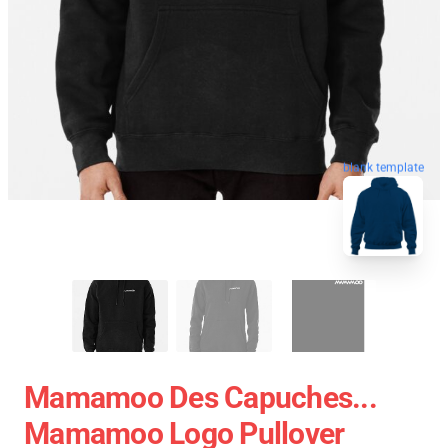
blank template
Mamamoo Des Capuches...
Mamamoo Logo Pullover