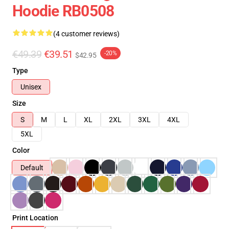
Hoodie RB0508
(4 customer reviews)
€49.39
€39.51
-20%
$42.95
Type
Unisex
Size
S
M
L
XL
2XL
3XL
4XL
5XL
Color
Default
Print Location