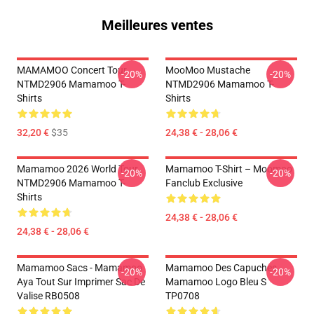
Meilleures ventes
MAMAMOO Concert Tour
MooMoo Mustache
-20%
-20%
NTMD2906 Mamamoo T-
NTMD2906 Mamamoo T-
Shirts
Shirts
32,20 €
$35
24,38 € - 28,06 €
Mamamoo 2026 World Tour
Mamamoo T-Shirt – Moomoo
-20%
-20%
NTMD2906 Mamamoo T-
Fanclub Exclusive
Shirts
24,38 € - 28,06 €
24,38 € - 28,06 €
Mamamoo Sacs - Mamamoo
Mamamoo Des Capuches...
-20%
-20%
Aya Tout Sur Imprimer Sac De
Mamamoo Logo Bleu S
Valise RB0508
TP0708