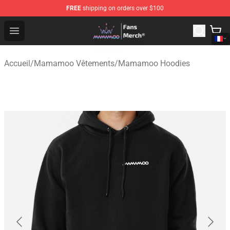
FREE
shipping on orders over $100
Mamamoo Store - Official Mamamoo Merchandise Shop
Open menu
Accueil
/
Mamamoo Vêtements
/
Mamamoo Hoodies