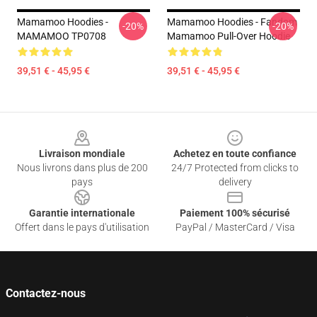
Mamamoo Hoodies -
Mamamoo Hoodies - Fandom
-20%
-20%
MAMAMOO TP0708
Mamamoo Pull-Over Hoodie
39,51 € - 45,95 €
39,51 € - 45,95 €
Footer
Livraison mondiale
Achetez en toute confiance
Nous livrons dans plus de 200
24/7 Protected from clicks to
pays
delivery
Garantie internationale
Paiement 100% sécurisé
Offert dans le pays d'utilisation
PayPal / MasterCard / Visa
Contactez-nous