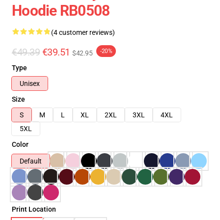
Hoodie RB0508
(4 customer reviews)
€49.39
€39.51
-20%
$42.95
Type
Unisex
Size
S
M
L
XL
2XL
3XL
4XL
5XL
Color
Default
Print Location