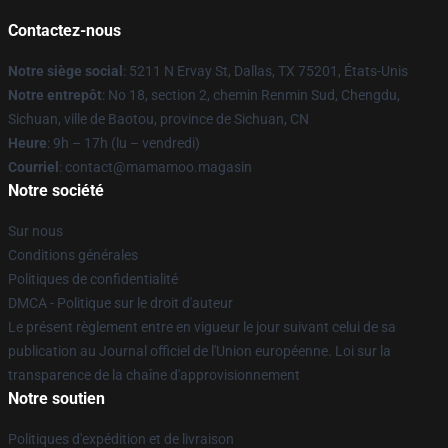
Contactez-nous
Notre siège social
: 5211 N Ervay St, Dallas, TX 75201, États-Unis
Notre entrepôt
: No 18, section 2, chemin Renmin Sud, Chengdu,
Sichuan, ville de Baotou, province de Sichuan, CN
Heure
: 9h – 17h (lu – vendredi)
Courriel
: contact@mamamoo.magasin
Notre société
Sur nous
Conditions générales
Politiques de confidentialité
DMCA - Politique sur le droit d'auteur
Le présent règlement entre en vigueur le jour suivant celui de sa
publication au Journal officiel de l'Union européenne. Loi sur la
transparence de la chaîne d'approvisionnement
Notre soutien
Politiques d'expédition et de livraison