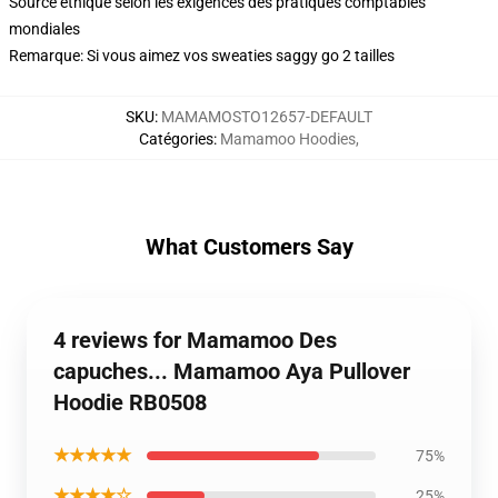
Source éthique selon les exigences des pratiques comptables
mondiales
Remarque: Si vous aimez vos sweaties saggy go 2 tailles
SKU
:
MAMAMOSTO12657-DEFAULT
Catégories
:
Mamamoo Hoodies
,
What Customers Say
4 reviews for Mamamoo Des
capuches... Mamamoo Aya Pullover
Hoodie RB0508
★★★★★
75%
★★★★☆
25%