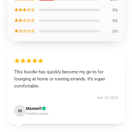
★★★☆☆
0%
★★☆☆☆
0%
★☆☆☆☆
0%
This hoodie has quickly become my go-to for
lounging at home or running errands. It’s super
comfortable.
Dec 18, 2024
Maxwell
M
Verified owner