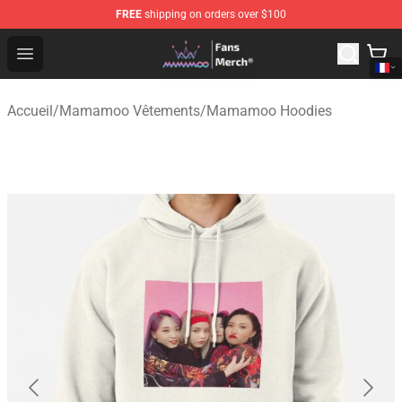
FREE
shipping on orders over $100
Mamamoo Store - Official Mamamoo Merchandise Shop
Open menu
Accueil
/
Mamamoo Vêtements
/
Mamamoo Hoodies