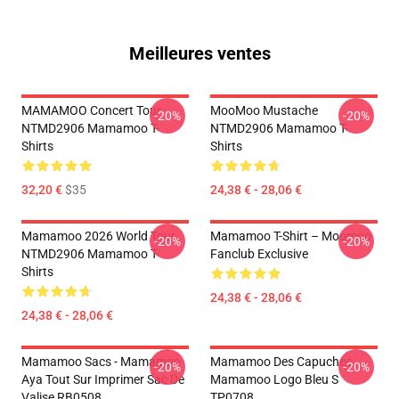
Meilleures ventes
MAMAMOO Concert Tour
MooMoo Mustache
-20%
-20%
NTMD2906 Mamamoo T-
NTMD2906 Mamamoo T-
Shirts
Shirts
32,20 €
$35
24,38 € - 28,06 €
Mamamoo 2026 World Tour
Mamamoo T-Shirt – Moomoo
-20%
-20%
NTMD2906 Mamamoo T-
Fanclub Exclusive
Shirts
24,38 € - 28,06 €
24,38 € - 28,06 €
Mamamoo Sacs - Mamamoo
Mamamoo Des Capuches...
-20%
-20%
Aya Tout Sur Imprimer Sac De
Mamamoo Logo Bleu S
Valise RB0508
TP0708