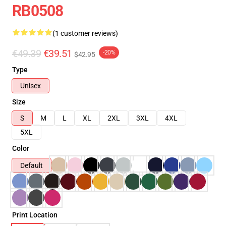
RB0508
(1 customer reviews)
€49.39
€39.51
-20%
$42.95
Type
Unisex
Size
S
M
L
XL
2XL
3XL
4XL
5XL
Color
Default
Print Location