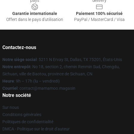
pays
delivery
Garantie internationale
Paiement 100% sécurisé
Offert dans le pays d'utilisation
PayPal / MasterCard / Visa
Contactez-nous
Notre siège social
: 5211 N Ervay St, Dallas, TX 75201, États-Unis
Notre entrepôt
: No 18, section 2, chemin Renmin Sud, Chengdu,
Sichuan, ville de Baotou, province de Sichuan, CN
Heure
: 9h – 17h (lu – vendredi)
Courriel
: contact@mamamoo.magasin
Notre société
Sur nous
Conditions générales
Politiques de confidentialité
DMCA - Politique sur le droit d'auteur