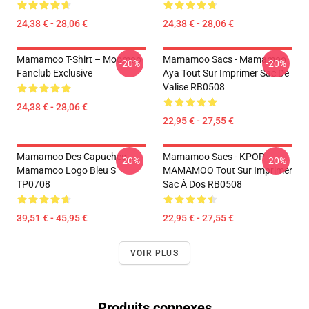
24,38 € - 28,06 €
24,38 € - 28,06 €
Mamamoo T-Shirt – Moomoo
Mamamoo Sacs - Mamamoo
-20%
-20%
Fanclub Exclusive
Aya Tout Sur Imprimer Sac De
Valise RB0508
24,38 € - 28,06 €
22,95 € - 27,55 €
Mamamoo Des Capuches...
Mamamoo Sacs - KPOP
-20%
-20%
Mamamoo Logo Bleu S
MAMAMOO Tout Sur Imprimer
TP0708
Sac À Dos RB0508
39,51 € - 45,95 €
22,95 € - 27,55 €
VOIR PLUS
Produits connexes