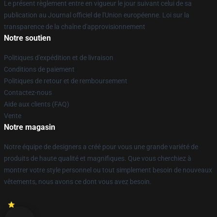
Le présent règlement entre en vigueur le jour suivant celui de sa
publication au Journal officiel de l'Union européenne. Loi sur la
transparence de la chaîne d'approvisionnement
Notre soutien
Politiques d'expédition et de livraison
Conditions de paiement
Politiques de retour et de remboursement
Contactez-nous
Aide aux clients (FAQ)
Vente
Notre magasin
Notre équipe de designers a créé pour vous une grande variété de
produits de haute qualité et magnifiques. Que vous cherchiez à
montrer votre style personnel ou tout simplement besoin de nouveaux
vêtements, nous avons ce dont vous avez besoin.