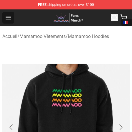
FREE
shipping on orders over $100
Mamamoo Store - Official Mamamoo Merchandise Shop
Open menu
Accueil
/
Mamamoo Vêtements
/
Mamamoo Hoodies