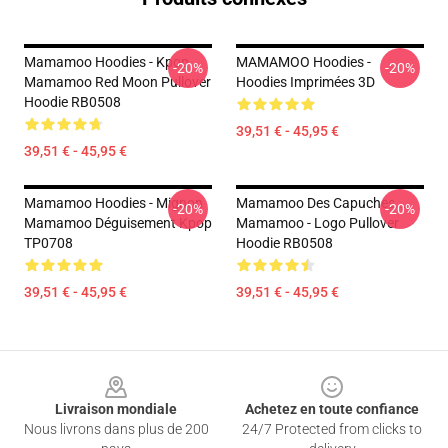
Mamamoo Hoodies - Kpop
MAMAMOO Hoodies -
-20%
-20%
Mamamoo Red Moon Pullover
Hoodies Imprimées 3D
Hoodie RB0508
39,51 € - 45,95 €
39,51 € - 45,95 €
Mamamoo Hoodies - Mignon
Mamamoo Des Capuches...
-20%
-20%
Mamamoo Déguisement Kpop
Mamamoo - Logo Pullover
TP0708
Hoodie RB0508
39,51 € - 45,95 €
39,51 € - 45,95 €
Footer
Livraison mondiale
Achetez en toute confiance
Nous livrons dans plus de 200
24/7 Protected from clicks to