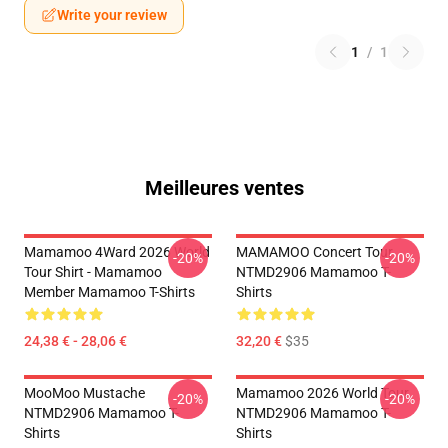
Write your review
1
/
1
Meilleures ventes
Mamamoo 4Ward 2026 World
MAMAMOO Concert Tour
-20%
-20%
Tour Shirt - Mamamoo
NTMD2906 Mamamoo T-
Member Mamamoo T-Shirts
Shirts
24,38 € - 28,06 €
32,20 €
$35
MooMoo Mustache
Mamamoo 2026 World Tour
-20%
-20%
NTMD2906 Mamamoo T-
NTMD2906 Mamamoo T-
Shirts
Shirts