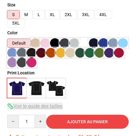
Size
S
M
L
XL
2XL
3XL
4XL
5XL
Color
Default
Print Location
Voir le guide des tailles
Quantity
AJOUTER AU PANIER