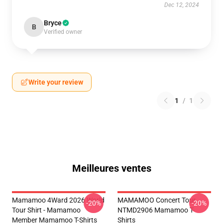
Dec 12, 2024
Bryce
B
Verified owner
Write your review
1
/
1
Meilleures ventes
Mamamoo 4Ward 2026 World
MAMAMOO Concert Tour
-20%
-20%
Tour Shirt - Mamamoo
NTMD2906 Mamamoo T-
Member Mamamoo T-Shirts
Shirts