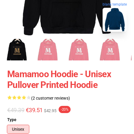
blank template
Mamamoo Hoodie - Unisex
Pullover Printed Hoodie
(2 customer reviews)
€49.39
€39.51
-20%
$42.95
Type
Unisex