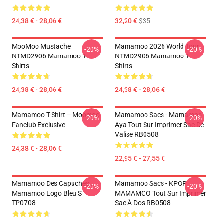
24,38 € - 28,06 €
32,20 €
$35
MooMoo Mustache
Mamamoo 2026 World Tour
-20%
-20%
NTMD2906 Mamamoo T-
NTMD2906 Mamamoo T-
Shirts
Shirts
24,38 € - 28,06 €
24,38 € - 28,06 €
Mamamoo T-Shirt – Moomoo
Mamamoo Sacs - Mamamoo
-20%
-20%
Fanclub Exclusive
Aya Tout Sur Imprimer Sac De
Valise RB0508
24,38 € - 28,06 €
22,95 € - 27,55 €
Mamamoo Des Capuches...
Mamamoo Sacs - KPOP
-20%
-20%
Mamamoo Logo Bleu S
MAMAMOO Tout Sur Imprimer
TP0708
Sac À Dos RB0508