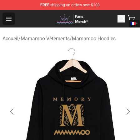
FREE
shipping on orders over $100
Mamamoo Store - Official Mamamoo Merchandise Shop
Open menu
Accueil
/
Mamamoo Vêtements
/
Mamamoo Hoodies