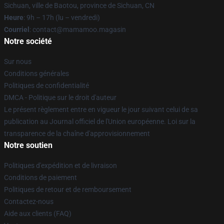
Sichuan, ville de Baotou, province de Sichuan, CN
Heure
: 9h – 17h (lu – vendredi)
Courriel
: contact@mamamoo.magasin
Notre société
Sur nous
Conditions générales
Politiques de confidentialité
DMCA - Politique sur le droit d'auteur
Le présent règlement entre en vigueur le jour suivant celui de sa
publication au Journal officiel de l'Union européenne. Loi sur la
transparence de la chaîne d'approvisionnement
Notre soutien
Politiques d'expédition et de livraison
Conditions de paiement
Politiques de retour et de remboursement
Contactez-nous
Aide aux clients (FAQ)