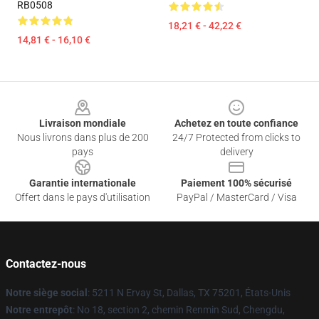
RB0508
18,21 € - 42,22 €
14,81 € - 16,10 €
Footer
Livraison mondiale
Achetez en toute confiance
Nous livrons dans plus de 200
24/7 Protected from clicks to
pays
delivery
Garantie internationale
Paiement 100% sécurisé
Offert dans le pays d'utilisation
PayPal / MasterCard / Visa
Contactez-nous
Notre siège social
: 5211 N Ervay St, Dallas, TX 75201, États-Unis
Notre entrepôt
: No 18, section 2, chemin Renmin Sud, Chengdu,