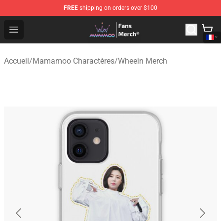
FREE
shipping on orders over $100
Mamamoo Store - Official Mamamoo Merchandise Shop
Open menu
Accueil
/
Mamamoo Charactères
/
Wheein Merch