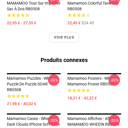
MAMAMOO Tout Sur Imprimer
Mamamoo Colorful Tank Top
Sac À Dos RB0508
RB0508
22,95 € - 27,55 €
22,49 €
$24.45
VOIR PLUS
Produits connexes
Mamamoo Puzzles - Wheein -
Mamamoo Posters - Wheein
-20%
-20%
Puzzle De Puzzle SOAR
Mamamoo Poster RB0508
RB0508
18,21 € - 42,22 €
21,98 € - 40,02 €
Mamamoo Cases - Wheein -
Mamamoo Affiches - Affiche
-20%
-20%
Dark Clouds IPhone Soft Case
MAMAMOO WHEEIN RB0508