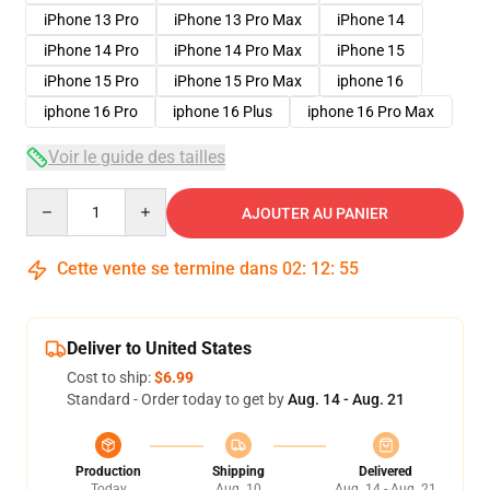
iPhone 13 Pro
iPhone 13 Pro Max
iPhone 14
iPhone 14 Pro
iPhone 14 Pro Max
iPhone 15
iPhone 15 Pro
iPhone 15 Pro Max
iphone 16
iphone 16 Pro
iphone 16 Plus
iphone 16 Pro Max
Voir le guide des tailles
Quantity
AJOUTER AU PANIER
Cette vente se termine dans
02
:
12
:
54
Deliver to United States
Cost to ship:
$6.99
Standard - Order today to get by
Aug. 14 - Aug. 21
Production
Shipping
Delivered
Today
Aug. 10
Aug. 14 - Aug. 21