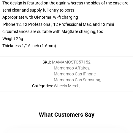
The design is featured on the again whereas the sides of the case are
semi clear and supply full entry to ports
Appropriate with Qi-normal wi-fi charging
iPhone 12, 12 Professional, 12 Professional Max, and 12 mini
circumstances are suitable with MagSafe charging, too
Weight 26g
Thickness 1/16 inch (1.6mm)
SKU
:
MAMAMOSTO57152
Mamamoo Affaires
,
Mamamoo Cas iPhone
,
Mamamoo Cas Samsung
,
Catégories
:
Wheein Merch
,
What Customers Say