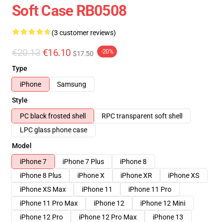
Soft Case RB0508
(3 customer reviews)
€20.13
€16.10
-20%
$17.50
Type
iPhone
Samsung
Style
PC black frosted shell
RPC transparent soft shell
LPC glass phone case
Model
iPhone 7
iPhone 7 Plus
iPhone 8
iPhone 8 Plus
iPhone X
iPhone XR
iPhone XS
iPhone XS Max
iPhone 11
iPhone 11 Pro
iPhone 11 Pro Max
iPhone 12
iPhone 12 Mini
iPhone 12 Pro
iPhone 12 Pro Max
iPhone 13