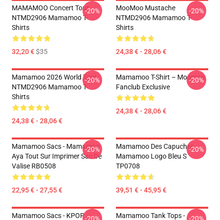
MAMAMOO Concert Tour
MooMoo Mustache
-20%
-20%
NTMD2906 Mamamoo T-
NTMD2906 Mamamoo T-
Shirts
Shirts
32,20 €
$35
24,38 € - 28,06 €
Mamamoo 2026 World Tour
Mamamoo T-Shirt – Moomoo
-20%
-20%
NTMD2906 Mamamoo T-
Fanclub Exclusive
Shirts
24,38 € - 28,06 €
24,38 € - 28,06 €
Mamamoo Sacs - Mamamoo
Mamamoo Des Capuches...
-20%
-20%
Aya Tout Sur Imprimer Sac De
Mamamoo Logo Bleu S
Valise RB0508
TP0708
22,95 € - 27,55 €
39,51 € - 45,95 €
Mamamoo Sacs - KPOP
Mamamoo Tank Tops -
-20%
-20%