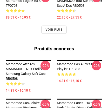
Mamamoo Logo Bleu S
MAMAMOO Tout Sur Imprimer
TP0708
Sac À Dos RB0508
39,51 € - 45,95 €
22,95 € - 27,55 €
VOIR PLUS
Produits connexes
Mamamoo Affaires -
Mamamoo Cas Autres Maria
-20%
-20%
MAMAMOO - Nuit Étoilée
Playlist TP0708
Samsung Galaxy Soft Case
RB0508
14,81 € - 16,10 €
14,81 € - 16,10 €
Mamamoo Cas Solaire
Mamamoo Cases - Hwasa -
-20%
-20%
Mamamoo Règlement (UE) No
Dark Clouds IPhone Soft Case