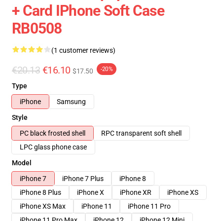
+ Card IPhone Soft Case
RB0508
(1 customer reviews)
€20.13
€16.10
-20%
$17.50
Type
iPhone
Samsung
Style
PC black frosted shell
RPC transparent soft shell
LPC glass phone case
Model
iPhone 7
iPhone 7 Plus
iPhone 8
iPhone 8 Plus
iPhone X
iPhone XR
iPhone XS
iPhone XS Max
iPhone 11
iPhone 11 Pro
iPhone 11 Pro Max
iPhone 12
iPhone 12 Mini