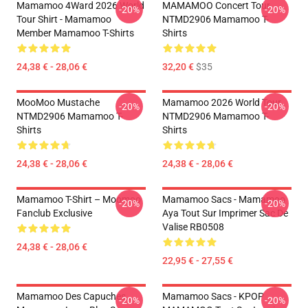
Mamamoo 4Ward 2026 World
MAMAMOO Concert Tour
-20%
-20%
Tour Shirt - Mamamoo
NTMD2906 Mamamoo T-
Member Mamamoo T-Shirts
Shirts
24,38 € - 28,06 €
32,20 €
$35
MooMoo Mustache
Mamamoo 2026 World Tour
-20%
-20%
NTMD2906 Mamamoo T-
NTMD2906 Mamamoo T-
Shirts
Shirts
24,38 € - 28,06 €
24,38 € - 28,06 €
Mamamoo T-Shirt – Moomoo
Mamamoo Sacs - Mamamoo
-20%
-20%
Fanclub Exclusive
Aya Tout Sur Imprimer Sac De
Valise RB0508
24,38 € - 28,06 €
22,95 € - 27,55 €
Mamamoo Des Capuches...
Mamamoo Sacs - KPOP
-20%
-20%