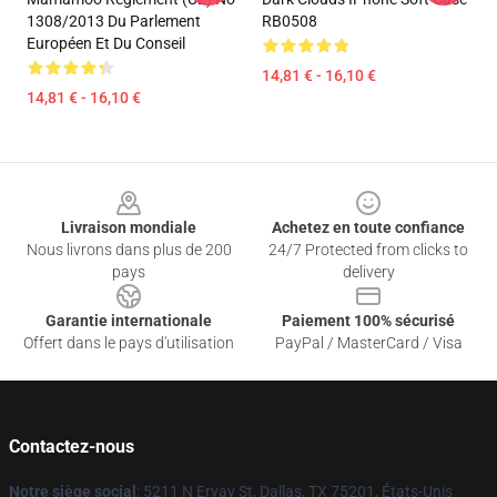
1308/2013 Du Parlement
RB0508
Européen Et Du Conseil
14,81 € - 16,10 €
14,81 € - 16,10 €
Footer
Livraison mondiale
Achetez en toute confiance
Nous livrons dans plus de 200
24/7 Protected from clicks to
pays
delivery
Garantie internationale
Paiement 100% sécurisé
Offert dans le pays d'utilisation
PayPal / MasterCard / Visa
Contactez-nous
Notre siège social
: 5211 N Ervay St, Dallas, TX 75201, États-Unis