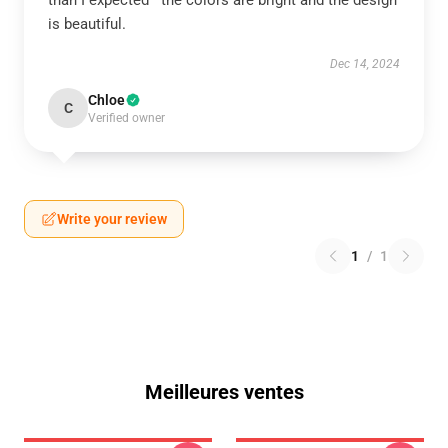
than I expected—the colors are bright and the design
is beautiful.
Dec 14, 2024
Chloe
C
Verified owner
Write your review
1
/
1
Meilleures ventes