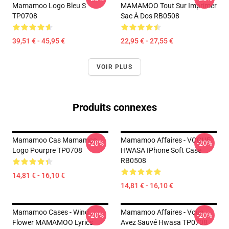
Mamamoo Logo Bleu S
MAMAMOO Tout Sur Imprimer
TP0708
Sac À Dos RB0508
39,51 € - 45,95 €
22,95 € - 27,55 €
VOIR PLUS
Produits connexes
Mamamoo Cas Mamamoo
Mamamoo Affaires - VOGUE
-20%
-20%
Logo Pourpre TP0708
HWASA IPhone Soft Case
RB0508
14,81 € - 16,10 €
14,81 € - 16,10 €
Mamamoo Cases - Wind
Mamamoo Affaires - Vous
-20%
-20%
Flower MAMAMOO Lyrics
Avez Sauvé Hwasa TP0708