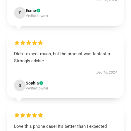
Dec 18, 2024
Esme
E
Verified owner
Didn’t expect much, but the product was fantastic.
Strongly advise.
Dec 16, 2024
Sophia
S
Verified owner
Love this phone case! It’s better than I expected—