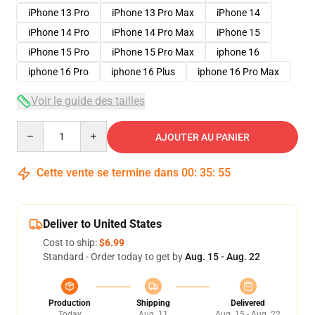
iPhone 13 Pro
iPhone 13 Pro Max
iPhone 14
iPhone 14 Pro
iPhone 14 Pro Max
iPhone 15
iPhone 15 Pro
iPhone 15 Pro Max
iphone 16
iphone 16 Pro
iphone 16 Plus
iphone 16 Pro Max
Voir le guide des tailles
Quantity
AJOUTER AU PANIER
Cette vente se termine dans
00
:
35
:
54
Deliver to United States
Cost to ship:
$6.99
Standard - Order today to get by
Aug. 15 - Aug. 22
Production
Shipping
Delivered
Today
Aug. 11
Aug. 15 - Aug. 22