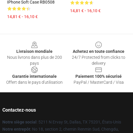
IPhone Soft Case RB0508
14,81 € - 16,10 €
14,81 € - 16,10 €
Footer
Livraison mondiale
Achetez en toute confiance
Nous livrons dans plus de 200
24/7 Protected from clicks to
pays
delivery
Garantie internationale
Paiement 100% sécurisé
Offert dans le pays d'utilisation
PayPal / MasterCard / Visa
Contactez-nous
Notre siège social
: 5211 N Ervay St, Dallas, TX 75201, États-Unis
Notre entrepôt
: No 18, section 2, chemin Renmin Sud, Chengdu,