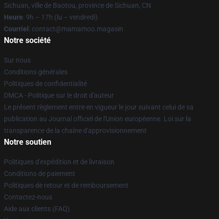
Sichuan, ville de Baotou, province de Sichuan, CN
Heure
: 9h – 17h (lu – vendredi)
Courriel
: contact@mamamoo.magasin
Notre société
Sur nous
Conditions générales
Politiques de confidentialité
DMCA - Politique sur le droit d'auteur
Le présent règlement entre en vigueur le jour suivant celui de sa
publication au Journal officiel de l'Union européenne. Loi sur la
transparence de la chaîne d'approvisionnement
Notre soutien
Politiques d'expédition et de livraison
Conditions de paiement
Politiques de retour et de remboursement
Contactez-nous
Aide aux clients (FAQ)