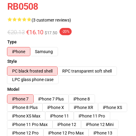
RB0508
(3 customer reviews)
€20.13
€16.10
-20%
$17.50
Type
iPhone
Samsung
Style
PC black frosted shell
RPC transparent soft shell
LPC glass phone case
Model
iPhone 7
iPhone 7 Plus
iPhone 8
iPhone 8 Plus
iPhone X
iPhone XR
iPhone XS
iPhone XS Max
iPhone 11
iPhone 11 Pro
iPhone 11 Pro Max
iPhone 12
iPhone 12 Mini
iPhone 12 Pro
iPhone 12 Pro Max
iPhone 13