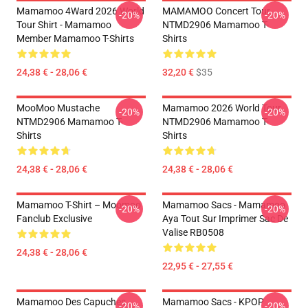
Mamamoo 4Ward 2026 World
MAMAMOO Concert Tour
-20%
-20%
Tour Shirt - Mamamoo
NTMD2906 Mamamoo T-
Member Mamamoo T-Shirts
Shirts
24,38 € - 28,06 €
32,20 €
$35
MooMoo Mustache
Mamamoo 2026 World Tour
-20%
-20%
NTMD2906 Mamamoo T-
NTMD2906 Mamamoo T-
Shirts
Shirts
24,38 € - 28,06 €
24,38 € - 28,06 €
Mamamoo T-Shirt – Moomoo
Mamamoo Sacs - Mamamoo
-20%
-20%
Fanclub Exclusive
Aya Tout Sur Imprimer Sac De
Valise RB0508
24,38 € - 28,06 €
22,95 € - 27,55 €
Mamamoo Des Capuches...
Mamamoo Sacs - KPOP
-20%
-20%