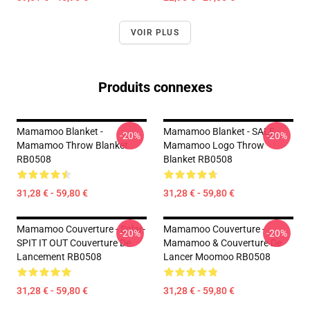
VOIR PLUS
Produits connexes
Mamamoo Blanket -
Mamamoo Blanket - SALE -
-20%
-20%
Mamamoo Throw Blanket
Mamamoo Logo Throw
RB0508
Blanket RB0508
31,28 € - 59,80 €
31,28 € - 59,80 €
Mamamoo Couverture - Solar-
Mamamoo Couverture -
-20%
-20%
SPIT IT OUT Couverture De
Mamamoo & Couverture De
Lancement RB0508
Lancer Moomoo RB0508
31,28 € - 59,80 €
31,28 € - 59,80 €