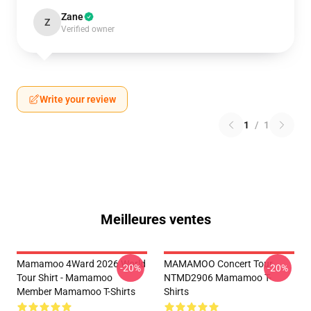
Zane
Z
Verified owner
Write your review
1
/
1
Meilleures ventes
Mamamoo 4Ward 2026 World
MAMAMOO Concert Tour
-20%
-20%
Tour Shirt - Mamamoo
NTMD2906 Mamamoo T-
Member Mamamoo T-Shirts
Shirts