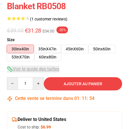
Blanket RB0508
(1 customer reviews)
€39.10
€31.28
-20%
$34.00
Size
30inx40in
35inX47in
45inX60in
50inx60in
53inX70in
60inx80in
Voir le guide des tailles
Quantity
AJOUTER AU PANIER
Cette vente se termine dans
01
:
11
:
54
Deliver to United States
Cost to ship:
$6.99