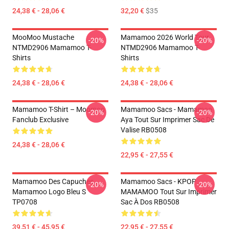
24,38 € - 28,06 €
32,20 €
$35
MooMoo Mustache
Mamamoo 2026 World Tour
-20%
-20%
NTMD2906 Mamamoo T-
NTMD2906 Mamamoo T-
Shirts
Shirts
24,38 € - 28,06 €
24,38 € - 28,06 €
Mamamoo T-Shirt – Moomoo
Mamamoo Sacs - Mamamoo
-20%
-20%
Fanclub Exclusive
Aya Tout Sur Imprimer Sac De
Valise RB0508
24,38 € - 28,06 €
22,95 € - 27,55 €
Mamamoo Des Capuches...
Mamamoo Sacs - KPOP
-20%
-20%
Mamamoo Logo Bleu S
MAMAMOO Tout Sur Imprimer
TP0708
Sac À Dos RB0508
39,51 € - 45,95 €
22,95 € - 27,55 €