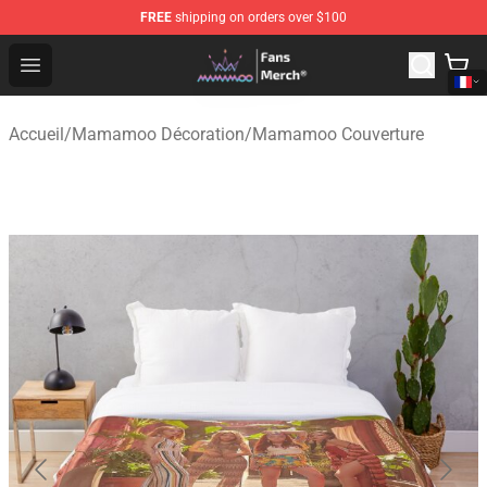
FREE
shipping on orders over $100
Mamamoo Store - Official Mamamoo Merchandise Shop
Open menu
Accueil
/
Mamamoo Décoration
/
Mamamoo Couverture