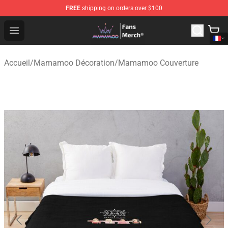
FREE
shipping on orders over $100
Mamamoo Store - Official Mamamoo Merchandise Shop
Open menu
Accueil
/
Mamamoo Décoration
/
Mamamoo Couverture