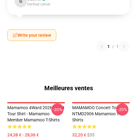
G
Verified owner
Write your review
1
/
1
Meilleures ventes
Mamamoo 4Ward 2026 World
MAMAMOO Concert Tour
-20%
-20%
Tour Shirt - Mamamoo
NTMD2906 Mamamoo T-
Member Mamamoo T-Shirts
Shirts
24,38 € - 28,06 €
32,20 €
$35