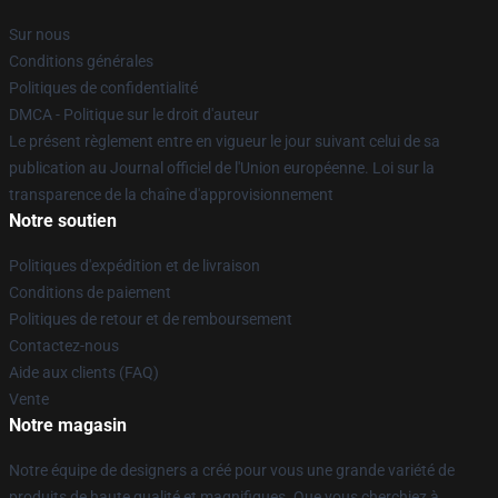
Sur nous
Conditions générales
Politiques de confidentialité
DMCA - Politique sur le droit d'auteur
Le présent règlement entre en vigueur le jour suivant celui de sa
publication au Journal officiel de l'Union européenne. Loi sur la
transparence de la chaîne d'approvisionnement
Notre soutien
Politiques d'expédition et de livraison
Conditions de paiement
Politiques de retour et de remboursement
Contactez-nous
Aide aux clients (FAQ)
Vente
Notre magasin
Notre équipe de designers a créé pour vous une grande variété de
produits de haute qualité et magnifiques. Que vous cherchiez à