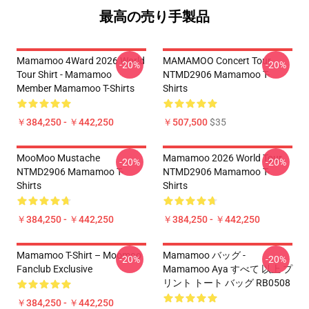
最高の売り手製品
Mamamoo 4Ward 2026 World
MAMAMOO Concert Tour
-20%
-20%
Tour Shirt - Mamamoo
NTMD2906 Mamamoo T-
Member Mamamoo T-Shirts
Shirts
￥384,250 - ￥442,250
￥507,500
$35
MooMoo Mustache
Mamamoo 2026 World Tour
-20%
-20%
NTMD2906 Mamamoo T-
NTMD2906 Mamamoo T-
Shirts
Shirts
￥384,250 - ￥442,250
￥384,250 - ￥442,250
Mamamoo T-Shirt – Moomoo
Mamamoo バッグ -
-20%
-20%
Fanclub Exclusive
Mamamoo Aya すべて 以上 プ
リント トート バッグ RB0508
￥384,250 - ￥442,250