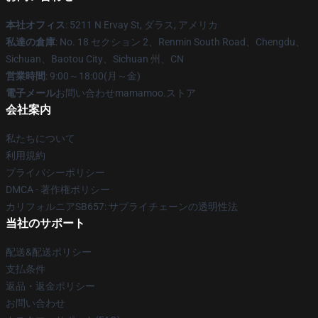
本社オフィス
: 5211 N Ervay St, ダラス, アメリカ
私達の倉庫
: No. 18 セクション 2、Renmin South Road、Chengdu、
Sichuan、Baotou City、Sichuan 州、CN
営業時間
: 9:00～18:00(月～金)
電子メール
お問い合わせmamamoo.ストア
会社案内
私たちについて
利用規約
プライバシーポリシー
DMCA - 著作権ポリシー
カリフォルニアSB657: サプライチェーンの透明性法
当社のサポート
配送&配送ポリシー
支払条件
返品・返金ポリシー
お問い合わせ