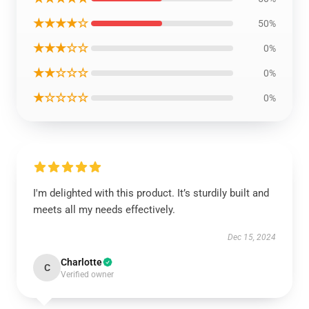
★★★★☆
50%
★★★☆☆
0%
★★☆☆☆
0%
★☆☆☆☆
0%
I'm delighted with this product. It’s sturdily built and
meets all my needs effectively.
Dec 15, 2024
Charlotte
C
Verified owner