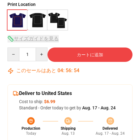
Print Location
サイズガイドを見る
Quantity
カートに追加
このセールはあと
04
:
56
:
54
Deliver to United States
Cost to ship:
$6.99
Standard - Order today to get by
Aug. 17 - Aug. 24
Production
Shipping
Delivered
Today
Aug. 13
Aug. 17 - Aug. 24