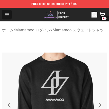
FREE
shipping on orders over $100
Mamamoo Store - Official Mamamoo Merchandise Shop
Open menu
ホーム
/
Mamamoo ログイン
/
Mamamoo スウェットシャツ