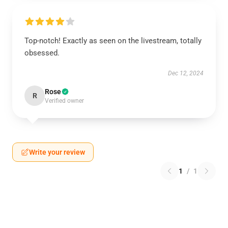
Top-notch! Exactly as seen on the livestream, totally
obsessed.
Dec 12, 2024
Rose
R
Verified owner
Write your review
1
/
1