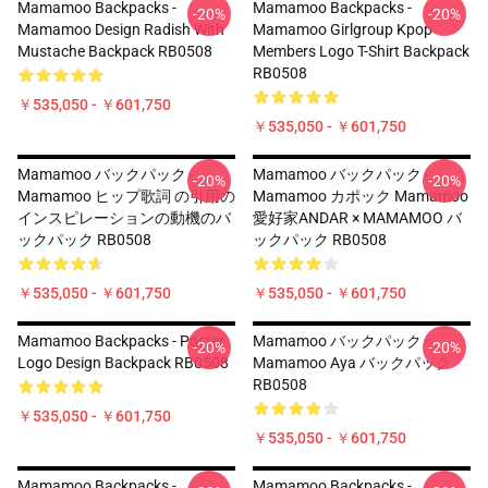
Mamamoo Backpacks -
Mamamoo Backpacks -
-20%
-20%
Mamamoo Design Radish With
Mamamoo Girlgroup Kpop
Mustache Backpack RB0508
Members Logo T-Shirt Backpack
RB0508
￥535,050 - ￥601,750
￥535,050 - ￥601,750
Mamamoo バックパック -
Mamamoo バックパック -
-20%
-20%
Mamamoo ヒップ歌詞 の引用の
Mamamoo カポック Mamamoo
インスピレーションの動機のバ
愛好家ANDAR × MAMAMOO バ
ックパック RB0508
ックパック RB0508
￥535,050 - ￥601,750
￥535,050 - ￥601,750
Mamamoo Backpacks - Poster
Mamamoo バックパック -
-20%
-20%
Logo Design Backpack RB0508
Mamamoo Aya バックパック
RB0508
￥535,050 - ￥601,750
￥535,050 - ￥601,750
Mamamoo Backpacks -
Mamamoo Backpacks -