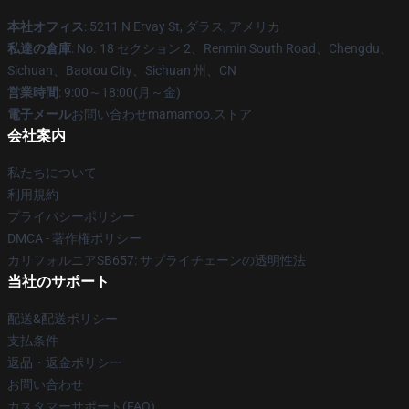
本社オフィス
: 5211 N Ervay St, ダラス, アメリカ
私達の倉庫
: No. 18 セクション 2、Renmin South Road、Chengdu、
Sichuan、Baotou City、Sichuan 州、CN
営業時間
: 9:00～18:00(月～金)
電子メール
お問い合わせmamamoo.ストア
会社案内
私たちについて
利用規約
プライバシーポリシー
DMCA - 著作権ポリシー
カリフォルニアSB657: サプライチェーンの透明性法
当社のサポート
配送&配送ポリシー
支払条件
返品・返金ポリシー
お問い合わせ
カスタマーサポート(FAQ)