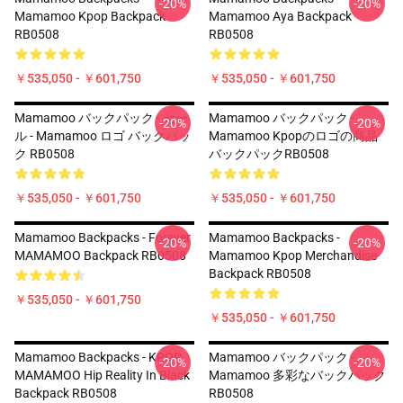
-20%
-20%
Mamamoo Kpop Backpack
Mamamoo Aya Backpack
RB0508
RB0508
￥535,050 - ￥601,750
￥535,050 - ￥601,750
Mamamoo バックパック - セー
Mamamoo バックパック -
-20%
-20%
ル - Mamamoo ロゴ バックパッ
Mamamoo Kpopのロゴの商品
ク RB0508
バックパックRB0508
￥535,050 - ￥601,750
￥535,050 - ￥601,750
Mamamoo Backpacks - Forever
Mamamoo Backpacks -
-20%
-20%
MAMAMOO Backpack RB0508
Mamamoo Kpop Merchandise
Backpack RB0508
￥535,050 - ￥601,750
￥535,050 - ￥601,750
Mamamoo Backpacks - KPOP
Mamamoo バックパック -
-20%
-20%
MAMAMOO Hip Reality In Black
Mamamoo 多彩なバックパック
Backpack RB0508
RB0508