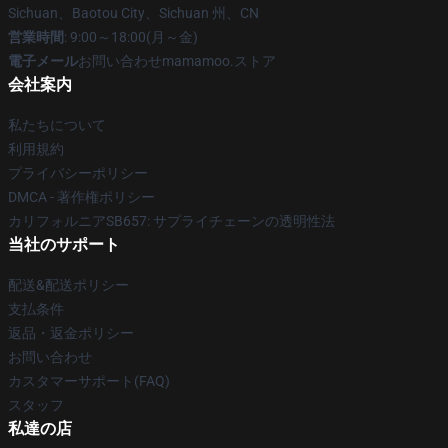
Sichuan、Baotou City、Sichuan 州、CN
営業時間
: 9:00～18:00(月～金)
電子メール
お問い合わせmamamoo.ストア
会社案内
私たちについて
利用規約
プライバシーポリシー
DMCA - 著作権ポリシー
カリフォルニアSB657: サプライチェーンの透明性法
当社のサポート
配送&配送ポリシー
支払条件
返品・返金ポリシー
お問い合わせ
カスタマーサポート(FAQ)
スタッフ
私達の店