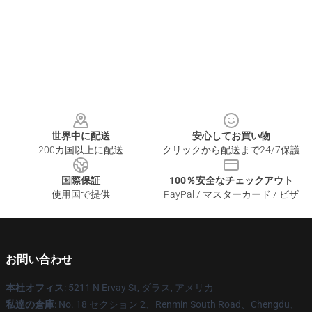
Footer
世界中に配送
安心してお買い物
200カ国以上に配送
クリックから配送まで24/7保護
国際保証
100％安全なチェックアウト
使用国で提供
PayPal / マスターカード / ビザ
お問い合わせ
本社オフィス
: 5211 N Ervay St, ダラス, アメリカ
私達の倉庫
: No. 18 セクション 2、Renmin South Road、Chengdu、