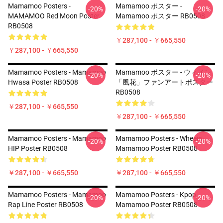
Mamamoo Posters -
Mamamoo ポスター -
-20%
-20%
MAMAMOO Red Moon Poster
Mamamoo ポスター RB0508
RB0508
￥287,100 - ￥665,550
￥287,100 - ￥665,550
Mamamoo Posters - Mamamoo
Mamamoo ポスター - ウィイン
-20%
-20%
Hwasa Poster RB0508
「風花」ファンアートポスター
RB0508
￥287,100 - ￥665,550
￥287,100 - ￥665,550
Mamamoo Posters - Mamamoo
Mamamoo Posters - Wheein
-20%
-20%
HIP Poster RB0508
Mamamoo Poster RB0508
￥287,100 - ￥665,550
￥287,100 - ￥665,550
Mamamoo Posters - Mamamoo
Mamamoo Posters - Kpop
-20%
-20%
Rap Line Poster RB0508
Mamamoo Poster RB0508