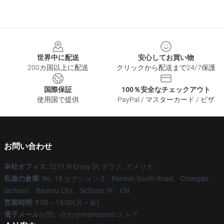
Footer
世界中に配送
安心してお買い物
200カ国以上に配送
クリックから配送まで24/7保護
国際保証
100％安全なチェックアウト
使用国で提供
PayPal / マスターカード / ビザ
お問い合わせ
本社オフィス
: 5211 N Ervay St, ダラス, アメリカ
私達の倉庫
: No. 18 セクション 2、Renmin South Road、Chengdu、
Sichuan、Baotou City、Sichuan 州、CN
営業時間
: 9:00～18:00(月～金)
電子メール
お問い合わせmamamoo.ストア