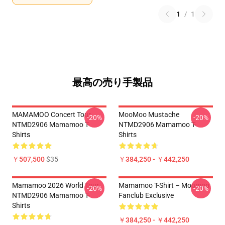
1
/
1
最高の売り手製品
MAMAMOO Concert Tour
MooMoo Mustache
-20%
-20%
NTMD2906 Mamamoo T-
NTMD2906 Mamamoo T-
Shirts
Shirts
￥507,500
$35
￥384,250 - ￥442,250
Mamamoo 2026 World Tour
Mamamoo T-Shirt – Moomoo
-20%
-20%
NTMD2906 Mamamoo T-
Fanclub Exclusive
Shirts
￥384,250 - ￥442,250