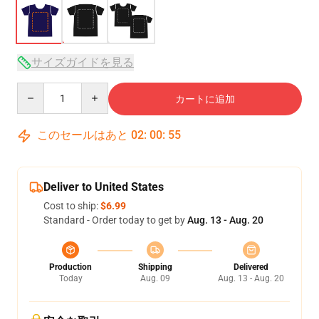
サイズガイドを見る
Quantity
カートに追加
このセールはあと
02
:
00
:
54
Deliver to United States
Cost to ship:
$6.99
Standard - Order today to get by
Aug. 13 - Aug. 20
Production
Shipping
Delivered
Today
Aug. 09
Aug. 13 - Aug. 20