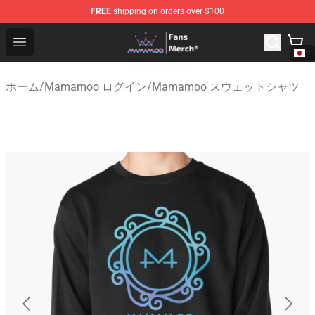
FREE
shipping on orders over $100
Mamamoo Store - Official Mamamoo Merchandise Shop
Open menu
ホーム
/
Mamamoo ログイン
/
Mamamoo スウェットシャツ