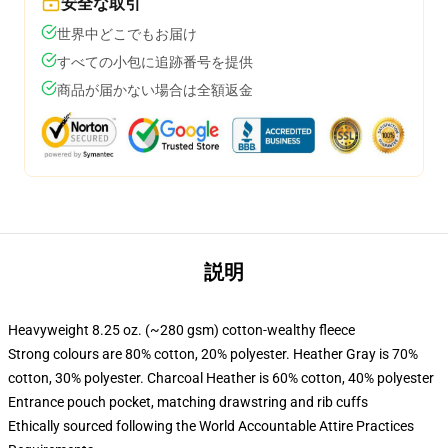
安全な取引
世界中どこでもお届け
すべての小包に追跡番号を提供
商品が届かない場合は全額返金
説明
Heavyweight 8.25 oz. (~280 gsm) cotton-wealthy fleece
Strong colours are 80% cotton, 20% polyester. Heather Gray is 70%
cotton, 30% polyester. Charcoal Heather is 60% cotton, 40% polyester
Entrance pouch pocket, matching drawstring and rib cuffs
Ethically sourced following the World Accountable Attire Practices