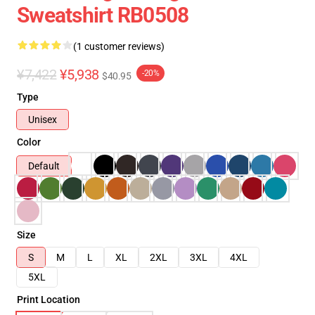
Sweatshirt RB0508
(1 customer reviews)
¥7,422
¥5,938
-20%
$40.95
Type
Unisex
Color
Default
Size
S
M
L
XL
2XL
3XL
4XL
5XL
Print Location