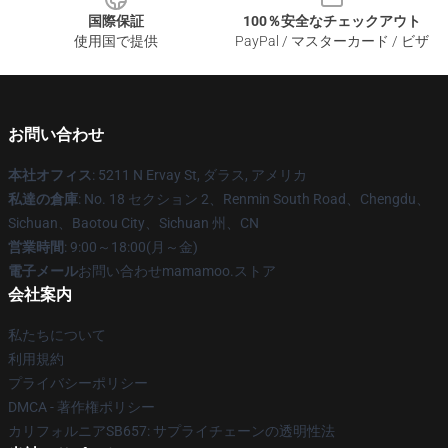
国際保証
100％安全なチェックアウト
使用国で提供
PayPal / マスターカード / ビザ
お問い合わせ
本社オフィス
: 5211 N Ervay St, ダラス, アメリカ
私達の倉庫
: No. 18 セクション 2、Renmin South Road、Chengdu、
Sichuan、Baotou City、Sichuan 州、CN
営業時間
: 9:00～18:00(月～金)
電子メール
お問い合わせmamamoo.ストア
会社案内
私たちについて
利用規約
プライバシーポリシー
DMCA - 著作権ポリシー
カリフォルニアSB657: サプライチェーンの透明性法