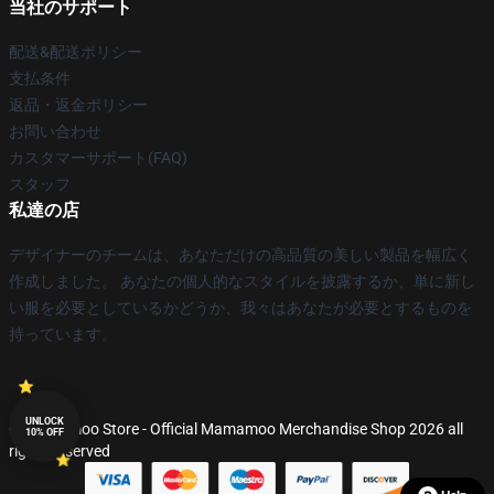
当社のサポート
配送&配送ポリシー
支払条件
返品・返金ポリシー
お問い合わせ
カスタマーサポート(FAQ)
スタッフ
私達の店
デザイナーのチームは、あなただけの高品質の美しい製品を幅広く
作成しました。 あなたの個人的なスタイルを披露するか、単に新し
い服を必要としているかどうか、我々はあなたが必要とするものを
持っています。
UNLOCK
© Mamamoo Store - Official Mamamoo Merchandise Shop 2026 all
10% OFF
rights reserved