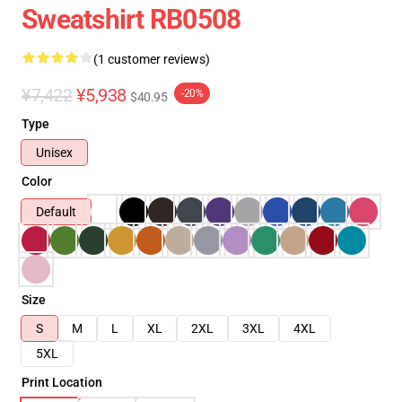
Sweatshirt RB0508
(1 customer reviews)
¥7,422
¥5,938
-20%
$40.95
Type
Unisex
Color
Default
Size
S
M
L
XL
2XL
3XL
4XL
5XL
Print Location