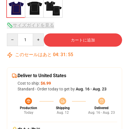
サイズガイドを見る
Quantity
カートに追加
このセールはあと
04
:
31
:
54
Deliver to United States
Cost to ship:
$6.99
Standard - Order today to get by
Aug. 16 - Aug. 23
Production
Shipping
Delivered
Today
Aug. 12
Aug. 16 - Aug. 23