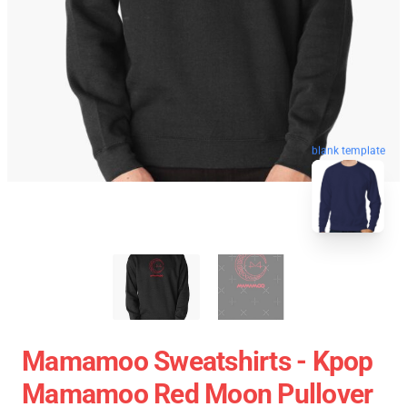
blank template
Mamamoo Sweatshirts - Kpop
Mamamoo Red Moon Pullover