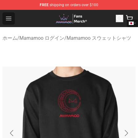
FREE
shipping on orders over $100
Mamamoo Store - Official Mamamoo Merchandise Shop
Open menu
ホーム
/
Mamamoo ログイン
/
Mamamoo スウェットシャツ