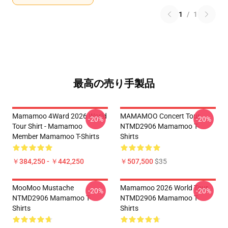
1
/
1
最高の売り手製品
Mamamoo 4Ward 2026 World
MAMAMOO Concert Tour
-20%
-20%
Tour Shirt - Mamamoo
NTMD2906 Mamamoo T-
Member Mamamoo T-Shirts
Shirts
￥384,250 - ￥442,250
￥507,500
$35
MooMoo Mustache
Mamamoo 2026 World Tour
-20%
-20%
NTMD2906 Mamamoo T-
NTMD2906 Mamamoo T-
Shirts
Shirts