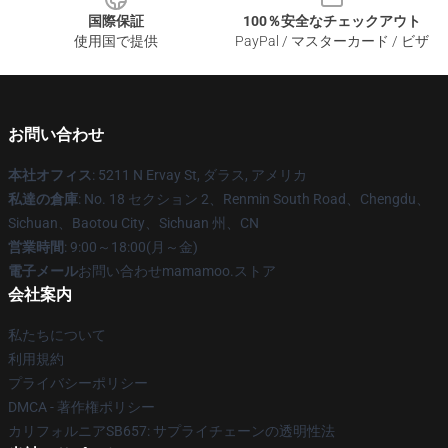
国際保証
100％安全なチェックアウト
使用国で提供
PayPal / マスターカード / ビザ
お問い合わせ
本社オフィス
: 5211 N Ervay St, ダラス, アメリカ
私達の倉庫
: No. 18 セクション 2、Renmin South Road、Chengdu、
Sichuan、Baotou City、Sichuan 州、CN
営業時間
: 9:00～18:00(月～金)
電子メール
お問い合わせmamamoo.ストア
会社案内
私たちについて
利用規約
プライバシーポリシー
DMCA - 著作権ポリシー
カリフォルニアSB657: サプライチェーンの透明性法