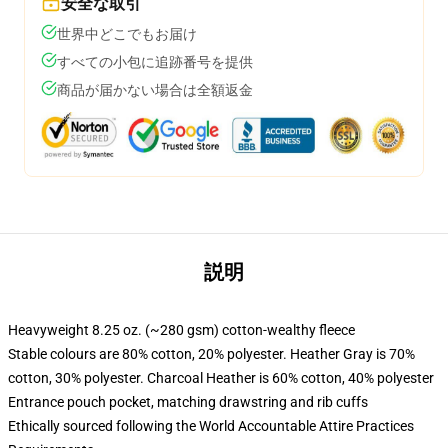
安全な取引
世界中どこでもお届け
すべての小包に追跡番号を提供
商品が届かない場合は全額返金
説明
Heavyweight 8.25 oz. (~280 gsm) cotton-wealthy fleece
Stable colours are 80% cotton, 20% polyester. Heather Gray is 70%
cotton, 30% polyester. Charcoal Heather is 60% cotton, 40% polyester
Entrance pouch pocket, matching drawstring and rib cuffs
Ethically sourced following the World Accountable Attire Practices