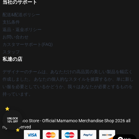
当社のサポート
配送&配送ポリシー
支払条件
返品・返金ポリシー
お問い合わせ
カスタマーサポート(FAQ)
スタッフ
私達の店
デザイナーのチームは、あなただけの高品質の美しい製品を幅広く
作成しました。 あなたの個人的なスタイルを披露するか、単に新し
い服を必要としているかどうか、我々はあなたが必要とするものを
持っています。
UNLOCK
© Mamamoo Store - Official Mamamoo Merchandise Shop 2026 all
10% OFF
rights reserved