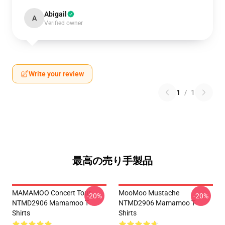
Abigail
A
Verified owner
Write your review
1
/
1
最高の売り手製品
MAMAMOO Concert Tour
MooMoo Mustache
-20%
-20%
NTMD2906 Mamamoo T-
NTMD2906 Mamamoo T-
Shirts
Shirts