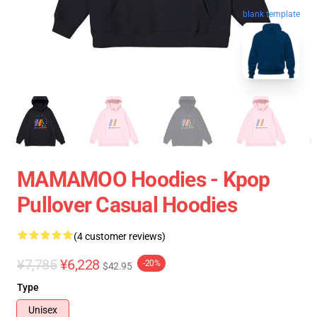
blank template
MAMAMOO Hoodies - Kpop
Pullover Casual Hoodies
(4 customer reviews)
¥7,785
¥6,228
-20%
$42.95
Type
Unisex