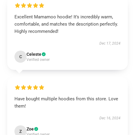
Excellent Mamamoo hoodie! It’s incredibly warm,
comfortable, and matches the description perfectly.
Highly recommended!
Dec 17, 2024
Celeste
C
Verified owner
Have bought multiple hoodies from this store. Love
them!
Dec 16, 2024
Zoe
Z
Verified owner