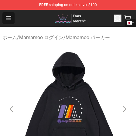
FREE
shipping on orders over $100
Mamamoo Store - Official Mamamoo Merchandise Shop
Open menu
ホーム
/
Mamamoo ログイン
/
Mamamoo パーカー