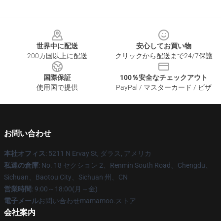
Footer
世界中に配送
安心してお買い物
200カ国以上に配送
クリックから配送まで24/7保護
国際保証
100％安全なチェックアウト
使用国で提供
PayPal / マスターカード / ビザ
お問い合わせ
本社オフィス
: 5211 N Ervay St, ダラス, アメリカ
私達の倉庫
: No. 18 セクション 2、Renmin South Road、Chengdu、
Sichuan、Baotou City、Sichuan 州、CN
営業時間
: 9:00～18:00(月～金)
電子メール
お問い合わせmamamoo.ストア
会社案内