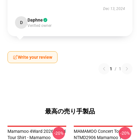
Dec 13, 2024
Daphne
D
Verified owner
Write your review
1
/
1
最高の売り手製品
Mamamoo 4Ward 2026 World
MAMAMOO Concert Tour
-20%
-20%
Tour Shirt - Mamamoo
NTMD2906 Mamamoo T-