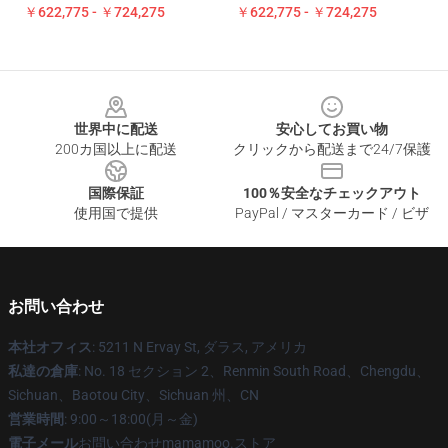
￥622,775 - ￥724,275
￥622,775 - ￥724,275
Footer
世界中に配送
安心してお買い物
200カ国以上に配送
クリックから配送まで24/7保護
国際保証
100％安全なチェックアウト
使用国で提供
PayPal / マスターカード / ビザ
お問い合わせ
本社オフィス
: 5211 N Ervay St, ダラス, アメリカ
私達の倉庫
: No. 18 セクション 2、Renmin South Road、Chengdu、
Sichuan、Baotou City、Sichuan 州、CN
営業時間
: 9:00～18:00(月～金)
電子メール
お問い合わせmamamoo.ストア