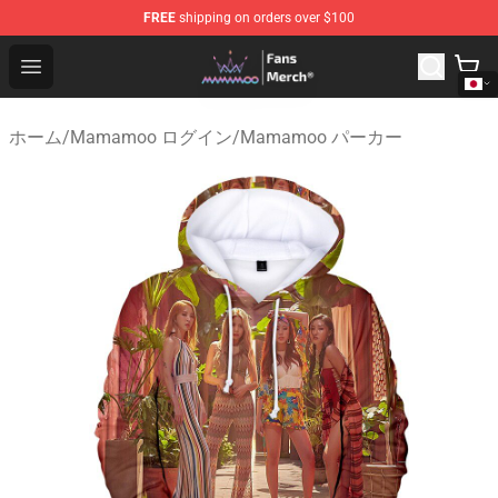
FREE
shipping on orders over $100
Mamamoo Store - Official Mamamoo Merchandise Shop
Open menu
ホーム
/
Mamamoo ログイン
/
Mamamoo パーカー