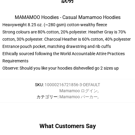
説明
MAMAMOO Hoodies - Casual Mamamoo Hoodies
Heavyweight 8.25 oz. (~280 gsm) cotton-wealthy fleece
Strong colours are 80% cotton, 20% polyester. Heather Gray is 70%
cotton, 30% polyester. Charcoal Heather is 60% cotton, 40% polyester
Entrance pouch pocket, matching drawstring and rib cuffs
Ethically sourced following the World Accountable Attire Practices
Requirements
Observe: Should you like your hoodies dishevelled go 2 sizes up
SKU
:
10000216721856-3-DEFAULT
Mamamoo ログイン
,
カテゴリー
:
Mamamoo パーカー
,
What Customers Say