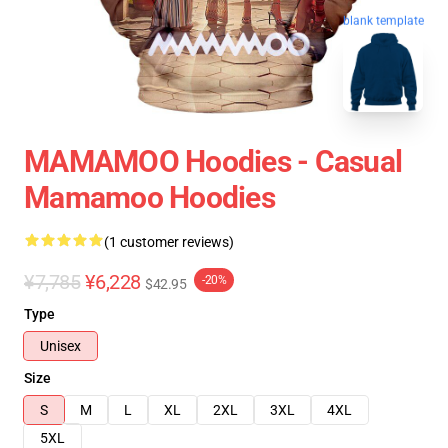
blank template
MAMAMOO Hoodies - Casual
Mamamoo Hoodies
(1 customer reviews)
¥7,785
¥6,228
-20%
$42.95
Type
Unisex
Size
S
M
L
XL
2XL
3XL
4XL
5XL