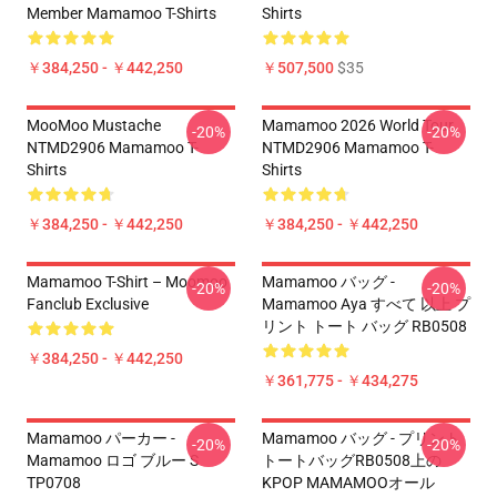
Member Mamamoo T-Shirts
Shirts
￥384,250 - ￥442,250
￥507,500
$35
MooMoo Mustache
Mamamoo 2026 World Tour
-20%
-20%
NTMD2906 Mamamoo T-
NTMD2906 Mamamoo T-
Shirts
Shirts
￥384,250 - ￥442,250
￥384,250 - ￥442,250
Mamamoo T-Shirt – Moomoo
Mamamoo バッグ -
-20%
-20%
Fanclub Exclusive
Mamamoo Aya すべて 以上 プ
リント トート バッグ RB0508
￥384,250 - ￥442,250
￥361,775 - ￥434,275
Mamamoo パーカー -
Mamamoo バッグ - プリント
-20%
-20%
Mamamoo ロゴ ブルー S
トートバッグRB0508上の
TP0708
KPOP MAMAMOOオール