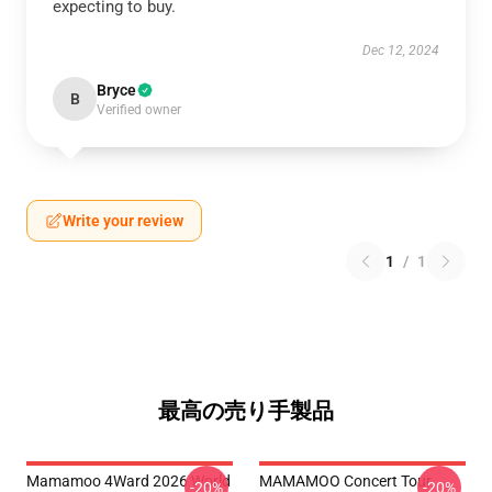
expecting to buy.
Dec 12, 2024
Bryce
B
Verified owner
Write your review
1
/
1
最高の売り手製品
Mamamoo 4Ward 2026 World
MAMAMOO Concert Tour
-20%
-20%