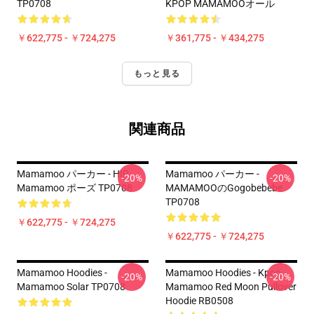
TP0708
KPOP MAMAMOOオール
￥622,775 - ￥724,275
￥361,775 - ￥434,275
もっと見る
関連商品
Mamamoo パーカー - HIP
Mamamoo パーカー -
-20%
-20%
Mamamoo ポーズ TP0708
MAMAMOOのgogobebebe
TP0708
￥622,775 - ￥724,275
￥622,775 - ￥724,275
Mamamoo Hoodies -
Mamamoo Hoodies - Kpop
-20%
-20%
Mamamoo Solar TP0708
Mamamoo Red Moon Pullover
Hoodie RB0508