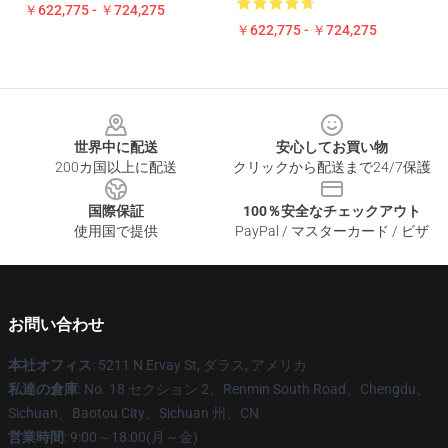
￥622,775 - ￥724,275
￥622,775 - ￥724,275
Footer
世界中に配送
安心してお買い物
200カ国以上に配送
クリックから配送まで24/7保護
国際保証
100％安全なチェックアウト
使用国で提供
PayPal / マスターカード / ビザ
お問い合わせ
本社オフィス
: 5211 N Ervay St, ダラス, アメリカ
私達の倉庫
: No. 18 セクション 2、Renmin South Road、Chengdu、
Sichuan、Baotou City、Sichuan 州、CN
営業時間
: 9:00～18:00(月～金)