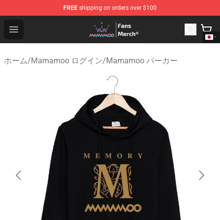
FREE
shipping on orders over $100
Mamamoo Store - Official Mamamoo Merchandise Shop
Open menu
ホーム
/
Mamamoo ログイン
/
Mamamoo パーカー