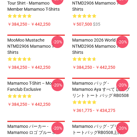
Tour Shirt - Mamamoo
NTMD2906 Mamamoo T-
Member Mamamoo T-Shirts
Shirts
￥384,250 - ￥442,250
￥507,500
$35
MooMoo Mustache
Mamamoo 2026 World Tour
-20%
-20%
NTMD2906 Mamamoo T-
NTMD2906 Mamamoo T-
Shirts
Shirts
￥384,250 - ￥442,250
￥384,250 - ￥442,250
Mamamoo T-Shirt – Moomoo
Mamamoo バッグ -
-20%
-20%
Fanclub Exclusive
Mamamoo Aya すべて 以上 プ
リント トート バッグ RB0508
￥384,250 - ￥442,250
￥361,775 - ￥434,275
Mamamoo パーカー -
Mamamoo バッグ - プリント
-20%
-20%
Mamamoo ロゴ ブルー S
トートバッグRB0508上の