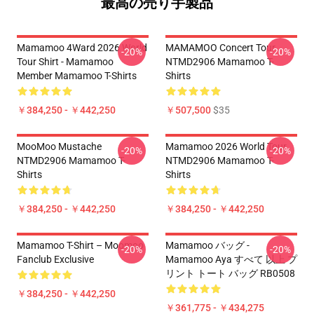
最高の売り手製品
Mamamoo 4Ward 2026 World
MAMAMOO Concert Tour
-20%
-20%
Tour Shirt - Mamamoo
NTMD2906 Mamamoo T-
Member Mamamoo T-Shirts
Shirts
￥384,250 - ￥442,250
￥507,500
$35
MooMoo Mustache
Mamamoo 2026 World Tour
-20%
-20%
NTMD2906 Mamamoo T-
NTMD2906 Mamamoo T-
Shirts
Shirts
￥384,250 - ￥442,250
￥384,250 - ￥442,250
Mamamoo T-Shirt – Moomoo
Mamamoo バッグ -
-20%
-20%
Fanclub Exclusive
Mamamoo Aya すべて 以上 プ
リント トート バッグ RB0508
￥384,250 - ￥442,250
￥361,775 - ￥434,275