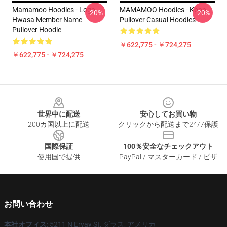
Mamamoo Hoodies - Logo
MAMAMOO Hoodies - Kpop
-20%
-20%
Hwasa Member Name
Pullover Casual Hoodies
Pullover Hoodie
￥622,775 - ￥724,275
￥622,775 - ￥724,275
Footer
世界中に配送
安心してお買い物
200カ国以上に配送
クリックから配送まで24/7保護
国際保証
100％安全なチェックアウト
使用国で提供
PayPal / マスターカード / ビザ
お問い合わせ
本社オフィス
: 5211 N Ervay St, ダラス, アメリカ