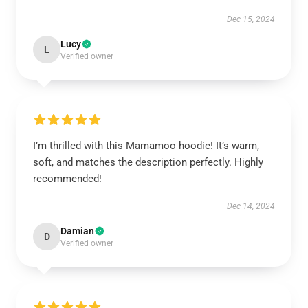
Dec 15, 2024
Lucy
L
Verified owner
I’m thrilled with this Mamamoo hoodie! It’s warm,
soft, and matches the description perfectly. Highly
recommended!
Dec 14, 2024
Damian
D
Verified owner