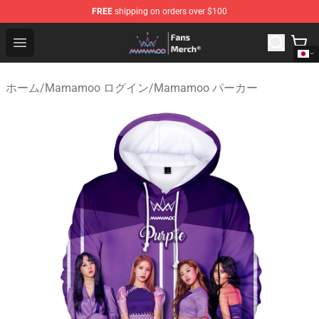
FREE
shipping on orders over $100
Mamamoo Store - Official Mamamoo Merchandise Shop
Open menu
ホーム
/
Mamamoo ログイン
/
Mamamoo パーカー