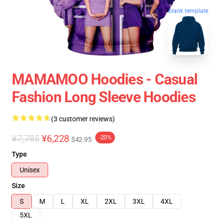
blank template
MAMAMOO Hoodies - Casual
Fashion Long Sleeve Hoodies
(3 customer reviews)
¥7,785
¥6,228
-20%
$42.95
Type
Unisex
Size
S
M
L
XL
2XL
3XL
4XL
5XL