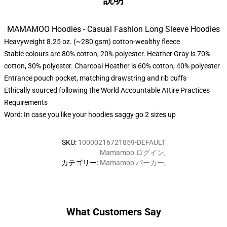
説明
MAMAMOO Hoodies - Casual Fashion Long Sleeve Hoodies
Heavyweight 8.25 oz. (~280 gsm) cotton-wealthy fleece
Stable colours are 80% cotton, 20% polyester. Heather Gray is 70%
cotton, 30% polyester. Charcoal Heather is 60% cotton, 40% polyester
Entrance pouch pocket, matching drawstring and rib cuffs
Ethically sourced following the World Accountable Attire Practices
Requirements
Word: In case you like your hoodies saggy go 2 sizes up
SKU
:
10000216721859-DEFAULT
Mamamoo ログイン
,
カテゴリー
:
Mamamoo パーカー
,
What Customers Say