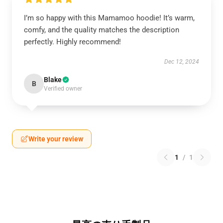
I’m so happy with this Mamamoo hoodie! It’s warm,
comfy, and the quality matches the description
perfectly. Highly recommend!
Dec 12, 2024
Blake
B
Verified owner
Write your review
1
/
1