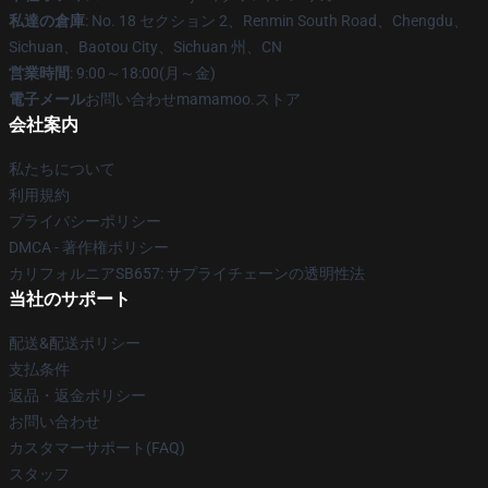
私達の倉庫
: No. 18 セクション 2、Renmin South Road、Chengdu、
Sichuan、Baotou City、Sichuan 州、CN
営業時間
: 9:00～18:00(月～金)
電子メール
お問い合わせmamamoo.ストア
会社案内
私たちについて
利用規約
プライバシーポリシー
DMCA - 著作権ポリシー
カリフォルニアSB657: サプライチェーンの透明性法
当社のサポート
配送&配送ポリシー
支払条件
返品・返金ポリシー
お問い合わせ
カスタマーサポート(FAQ)
スタッフ