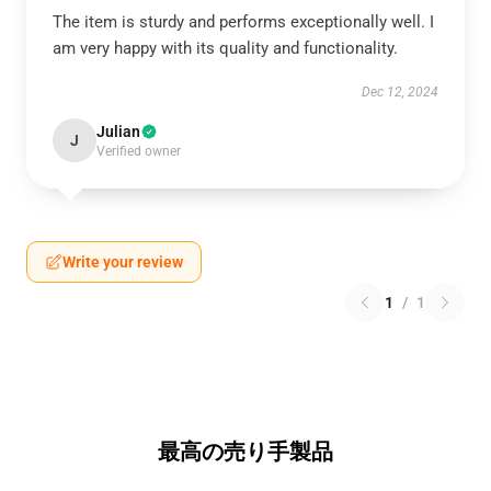
The item is sturdy and performs exceptionally well. I
am very happy with its quality and functionality.
Dec 12, 2024
Julian
J
Verified owner
Write your review
1
/
1
最高の売り手製品