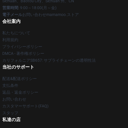
Sichuan、Baotou City、Sichuan 州、CN
営業時間
: 9:00～18:00(月～金)
電子メール
お問い合わせmamamoo.ストア
会社案内
私たちについて
利用規約
プライバシーポリシー
DMCA - 著作権ポリシー
カリフォルニアSB657: サプライチェーンの透明性法
当社のサポート
配送&配送ポリシー
支払条件
返品・返金ポリシー
お問い合わせ
カスタマーサポート(FAQ)
スタッフ
私達の店