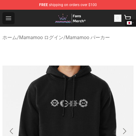
FREE
shipping on orders over $100
Mamamoo Store - Official Mamamoo Merchandise Shop
Open menu
ホーム
/
Mamamoo ログイン
/
Mamamoo パーカー