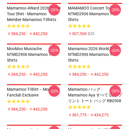
Mamamoo 4Ward 2026 World
MAMAMOO Concert Tour
-20%
-20%
Tour Shirt - Mamamoo
NTMD2906 Mamamoo T-
Member Mamamoo T-Shirts
Shirts
￥384,250 - ￥442,250
￥507,500
$35
MooMoo Mustache
Mamamoo 2026 World Tour
-20%
-20%
NTMD2906 Mamamoo T-
NTMD2906 Mamamoo T-
Shirts
Shirts
￥384,250 - ￥442,250
￥384,250 - ￥442,250
Mamamoo T-Shirt – Moomoo
Mamamoo バッグ -
-20%
-20%
Fanclub Exclusive
Mamamoo Aya すべて 以上 プ
リント トート バッグ RB0508
￥384,250 - ￥442,250
￥361,775 - ￥434,275