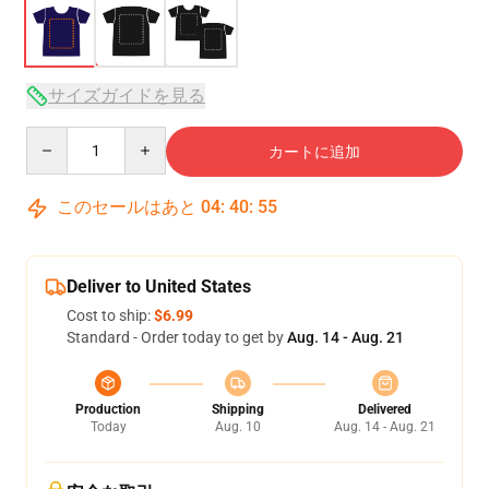
サイズガイドを見る
Quantity
カートに追加
このセールはあと
04
:
40
:
54
Deliver to United States
Cost to ship:
$6.99
Standard - Order today to get by
Aug. 14 - Aug. 21
Production
Shipping
Delivered
Today
Aug. 10
Aug. 14 - Aug. 21