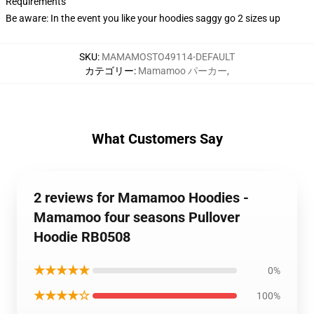
Requirements
Be aware: In the event you like your hoodies saggy go 2 sizes up
SKU
:
MAMAMOSTO49114-DEFAULT
カテゴリー
:
Mamamoo パーカー
,
What Customers Say
2 reviews for Mamamoo Hoodies -
Mamamoo four seasons Pullover
Hoodie RB0508
★★★★★
0%
★★★★☆
100%