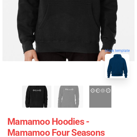
blank template
Mamamoo Hoodies -
Mamamoo Four Seasons