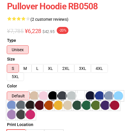
Pullover Hoodie RB0508
(2 customer reviews)
¥7,785
¥6,228
-20%
$42.95
Type
Unisex
Size
S
M
L
XL
2XL
3XL
4XL
5XL
Color
Default
Print Location