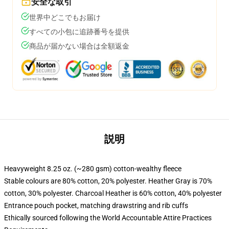
安全な取引
世界中どこでもお届け
すべての小包に追跡番号を提供
商品が届かない場合は全額返金
説明
Heavyweight 8.25 oz. (~280 gsm) cotton-wealthy fleece
Stable colours are 80% cotton, 20% polyester. Heather Gray is 70%
cotton, 30% polyester. Charcoal Heather is 60% cotton, 40% polyester
Entrance pouch pocket, matching drawstring and rib cuffs
Ethically sourced following the World Accountable Attire Practices