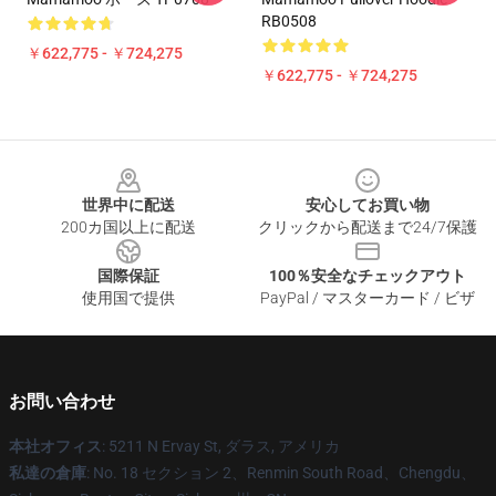
RB0508
￥622,775 - ￥724,275
￥622,775 - ￥724,275
Footer
世界中に配送
安心してお買い物
200カ国以上に配送
クリックから配送まで24/7保護
国際保証
100％安全なチェックアウト
使用国で提供
PayPal / マスターカード / ビザ
お問い合わせ
本社オフィス
: 5211 N Ervay St, ダラス, アメリカ
私達の倉庫
: No. 18 セクション 2、Renmin South Road、Chengdu、