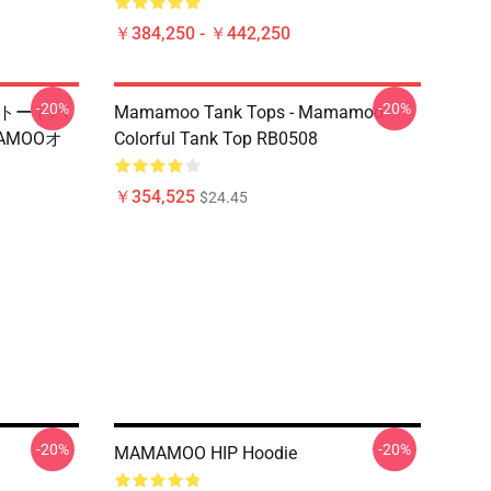
￥384,250 - ￥442,250
-20%
-20%
ントトートバ
Mamamoo Tank Tops - Mamamoo
AMOOオ
Colorful Tank Top RB0508
￥354,525
$24.45
-20%
-20%
MAMAMOO HIP Hoodie