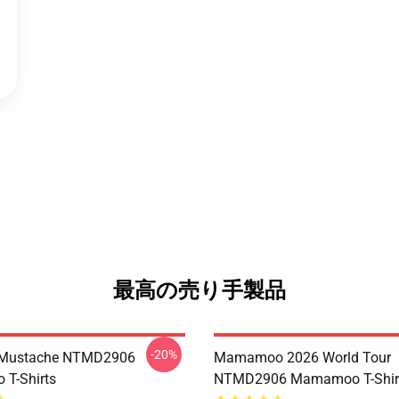
最高の売り手製品
-20%
Mustache NTMD2906
Mamamoo 2026 World Tour
T-Shirts
NTMD2906 Mamamoo T-Shir