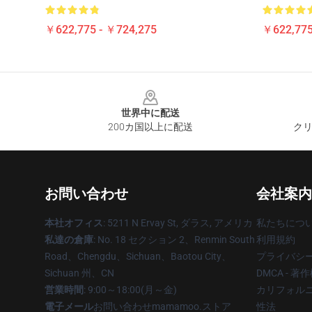
￥622,775 - ￥724,275
￥622,775
Footer
世界中に配送
200カ国以上に配送
クリ
お問い合わせ
会社案内
本社オフィス
: 5211 N Ervay St, ダラス, アメリカ
私たちにつ
私達の倉庫
: No. 18 セクション 2、Renmin South
利用規約
Road、Chengdu、Sichuan、Baotou City、
プライバシ
Sichuan 州、CN
DMCA - 
営業時間
: 9:00～18:00(月～金)
カリフォルニ
電子メール
お問い合わせmamamoo.ストア
性法