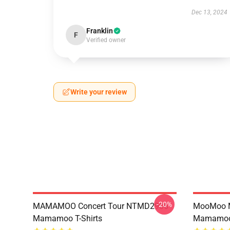
Dec 13, 2024
Franklin
F
Verified owner
Write your review
-20%
MAMAMOO Concert Tour NTMD2906
MooMoo 
Mamamoo T-Shirts
Mamamoo 