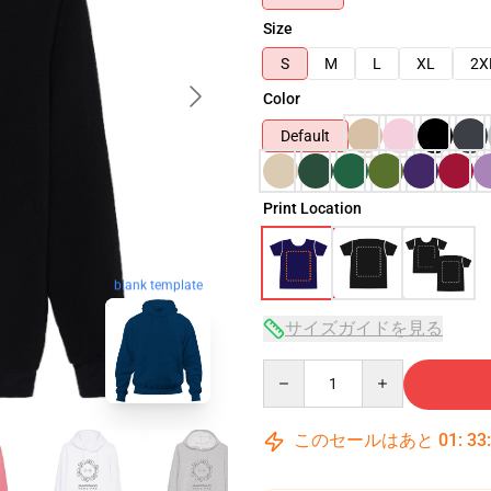
Size
S
M
L
XL
2X
Color
Default
Print Location
blank template
サイズガイドを見る
Quantity
このセールはあと
01
:
33