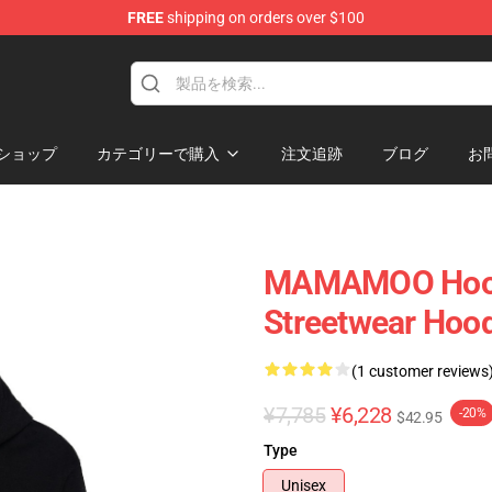
FREE
shipping on orders over $100
op
ショップ
カテゴリーで購入
注文追跡
ブログ
お
MAMAMOO Hoodie
Streetwear Hoo
(1 customer reviews
¥7,785
¥6,228
-20%
$42.95
Type
Unisex