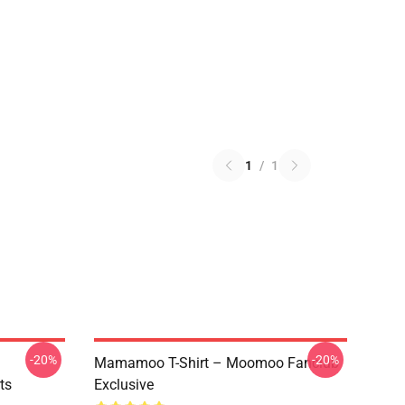
1
/
1
-20%
-20%
Mamamoo T-Shirt – Moomoo Fanclub
ts
Exclusive