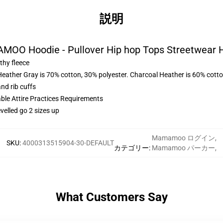
説明
OO Hoodie - Pullover Hip hop Tops Streetwear 
thy fleece
Heather Gray is 70% cotton, 30% polyester. Charcoal Heather is 60% cott
nd rib cuffs
able Attire Practices Requirements
velled go 2 sizes up
Mamamoo ログイン
,
SKU
:
4000313515904-30-DEFAULT
カテゴリー
:
Mamamoo パーカー
,
What Customers Say