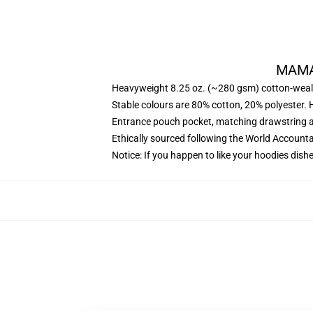
MAMAM
Heavyweight 8.25 oz. (~280 gsm) cotton-weal
Stable colours are 80% cotton, 20% polyester. 
Entrance pouch pocket, matching drawstring a
Ethically sourced following the World Account
Notice: If you happen to like your hoodies dishe