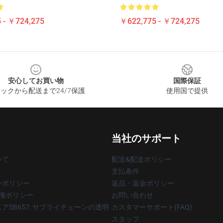
 - ￥724,275
￥622,775 - ￥724,275
安心してお買い物
国際保証
ックから配送まで24/7保護
使用国で提供
当社のサポート
いて
配送&配送ポリシー
支払条件
ーポリシー
返品・返金ポリシー
著作権ポリシー
お問い合わせ
アSB657: サプライチェーンの透明
カスタマーサポート(FAQ)
スタッフ