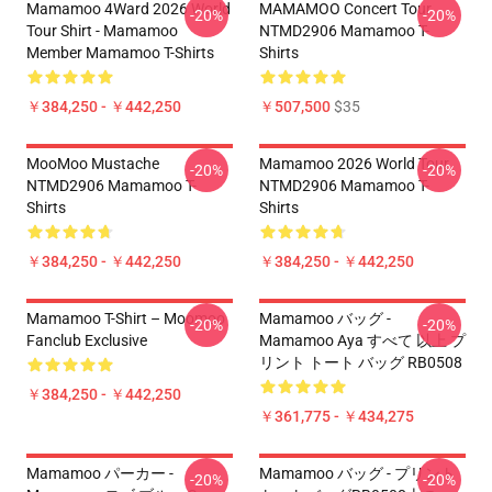
Mamamoo 4Ward 2026 World
MAMAMOO Concert Tour
-20%
-20%
Tour Shirt - Mamamoo
NTMD2906 Mamamoo T-
Member Mamamoo T-Shirts
Shirts
￥384,250 - ￥442,250
￥507,500
$35
MooMoo Mustache
Mamamoo 2026 World Tour
-20%
-20%
NTMD2906 Mamamoo T-
NTMD2906 Mamamoo T-
Shirts
Shirts
￥384,250 - ￥442,250
￥384,250 - ￥442,250
Mamamoo T-Shirt – Moomoo
Mamamoo バッグ -
-20%
-20%
Fanclub Exclusive
Mamamoo Aya すべて 以上 プ
リント トート バッグ RB0508
￥384,250 - ￥442,250
￥361,775 - ￥434,275
Mamamoo パーカー -
Mamamoo バッグ - プリント
-20%
-20%