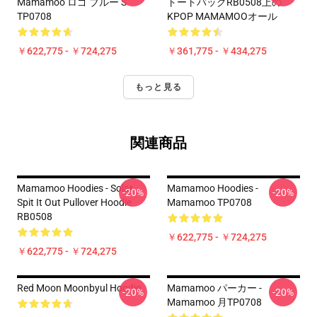
Mamamoo ロゴ ブルー S
トートバッグRB0508上の
TP0708
KPOP MAMAMOOオール
￥622,775 - ￥724,275
￥361,775 - ￥434,275
もっと見る
関連商品
Mamamoo Hoodies - Solar
Mamamoo Hoodies -
-20%
-20%
Spit It Out Pullover Hoodie
Mamamoo TP0708
RB0508
￥622,775 - ￥724,275
￥622,775 - ￥724,275
Red Moon Moonbyul Hoodie
Mamamoo パーカー -
-20%
-20%
Mamamoo 月TP0708