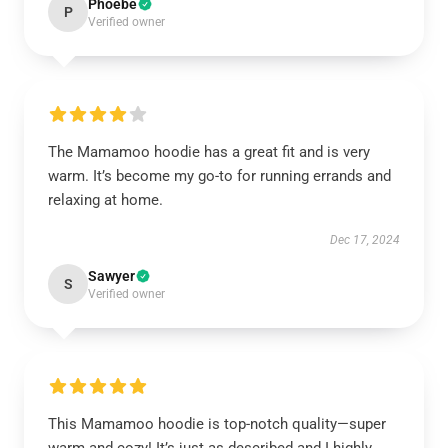
Phoebe
P
Verified owner
The Mamamoo hoodie has a great fit and is very
warm. It’s become my go-to for running errands and
relaxing at home.
Dec 17, 2024
Sawyer
S
Verified owner
This Mamamoo hoodie is top-notch quality—super