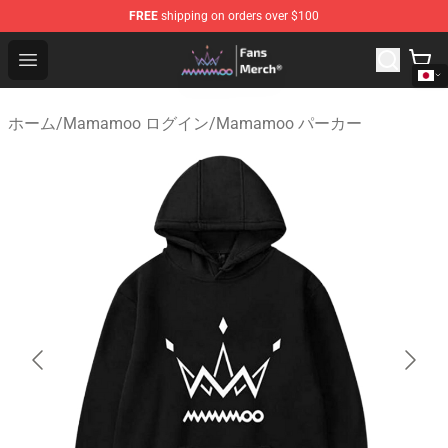
FREE
shipping on orders over $100
Mamamoo Store - Official Mamamoo Merchandise Shop
Open menu
ホーム
/
Mamamoo ログイン
/
Mamamoo パーカー