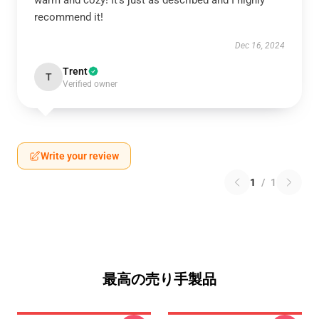
warm and cozy! It’s just as described and I highly
recommend it!
Dec 16, 2024
Trent
T
Verified owner
Write your review
1
/
1
最高の売り手製品