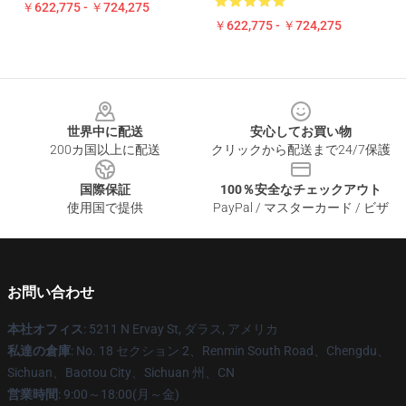
￥622,775 - ￥724,275
￥622,775 - ￥724,275
Footer
世界中に配送
安心してお買い物
200カ国以上に配送
クリックから配送まで24/7保護
国際保証
100％安全なチェックアウト
使用国で提供
PayPal / マスターカード / ビザ
お問い合わせ
本社オフィス
: 5211 N Ervay St, ダラス, アメリカ
私達の倉庫
: No. 18 セクション 2、Renmin South Road、Chengdu、
Sichuan、Baotou City、Sichuan 州、CN
営業時間
: 9:00～18:00(月～金)