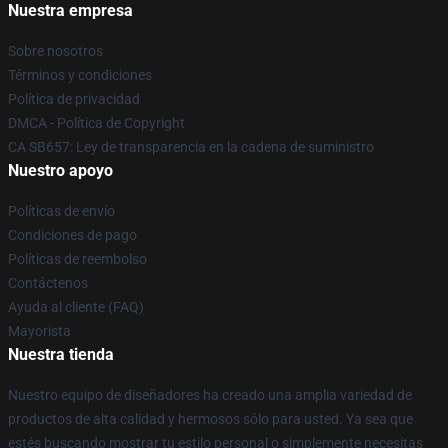
Nuestra empresa
Sobre nosotros
Términos y condiciones
Política de privacidad
DMCA - Política de Copyright
CA SB657: Ley de transparencia en la cadena de suministro
Nuestro apoyo
Políticas de envío
Condiciones de pago
Políticas de reembolso
Contáctenos
Ayuda al cliente (FAQ)
Mayorista
Nuestra tienda
Nuestro equipo de diseñadores ha creado una amplia variedad de
productos de alta calidad y hermosos sólo para usted. Ya sea que
estés buscando mostrar tu estilo personal o simplemente necesitas