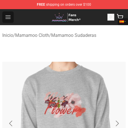
FREE
shipping on orders over $100
Mamamoo Store - Official Mamamoo Merchandise Shop
Open menu
Inicio
/
Mamamoo Cloth
/
Mamamoo Sudaderas