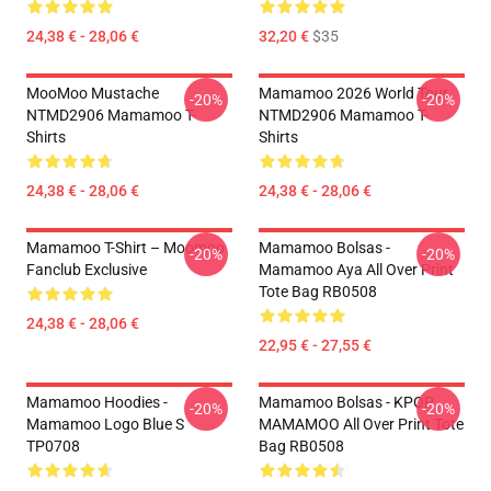
24,38 € - 28,06 €
32,20 €
$35
MooMoo Mustache
Mamamoo 2026 World Tour
-20%
-20%
NTMD2906 Mamamoo T-
NTMD2906 Mamamoo T-
Shirts
Shirts
24,38 € - 28,06 €
24,38 € - 28,06 €
Mamamoo T-Shirt – Moomoo
Mamamoo Bolsas -
-20%
-20%
Fanclub Exclusive
Mamamoo Aya All Over Print
Tote Bag RB0508
24,38 € - 28,06 €
22,95 € - 27,55 €
Mamamoo Hoodies -
Mamamoo Bolsas - KPOP
-20%
-20%
Mamamoo Logo Blue S
MAMAMOO All Over Print Tote
TP0708
Bag RB0508