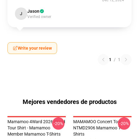
Dec 12, 2024
Jason
J
Verified owner
Write your review
1
/
1
Mejores vendedores de productos
Mamamoo 4Ward 2026 World
MAMAMOO Concert Tour
-20%
-20%
Tour Shirt - Mamamoo
NTMD2906 Mamamoo T-
Member Mamamoo T-Shirts
Shirts