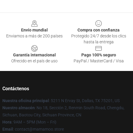
Footer
Envío mundial
Compra con confianza
Enviamos a más de 200 países
Protegido 24/7 desde los clics
hasta la entrega
Garantía internacional
Pago 100% seguro
Ofrecido en el país de uso
PayPal / MasterCard / Visa
Contáctenos
Nuestra oficina principal
: 5211 N Ervay St, Dallas, TX 75201, US
Nuestro almacén
: No 18, Sección 2, Renmin South Road, Chengdu,
Sichuan, Baotou City, Sichuan Province, CN
Hora
: 9AM – 5PM (Mon – Fri)
Email
: contact@mamamoo.store