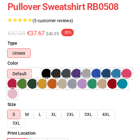
Pullover Sweatshirt RB0508
(5 customer reviews)
€47.09
€37.67
-20%
$40.95
Type
Unisex
Color
Default
Size
S
M
L
XL
2XL
3XL
4XL
5XL
Print Location