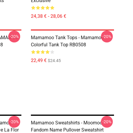
ts
Exclusive
24,38 € - 28,06 €
-20%
-20%
MAMAMOO
Mamamoo Tank Tops - Mamamoo
08
Colorful Tank Top RB0508
22,49 €
$24.45
-20%
-20%
mamoo
Mamamoo Sweatshirts - Moomoo
e La Flor
Fandom Name Pullover Sweatshirt