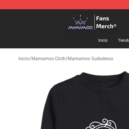
Mamamoo Store - Official Mamamoo Merchandise Sh
Inicio
Tiend
Inicio
/
Mamamoo Cloth
/
Mamamoo Sudaderas