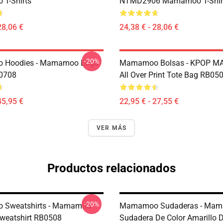
T-Shirts
NTMD2906 Mamamoo T-Shir
28,06 €
24,38 € - 28,06 €
-20%
Hoodies - Mamamoo Logo
Mamamoo Bolsas - KPOP 
P0708
All Over Print Tote Bag RB05
45,95 €
22,95 € - 27,55 €
VER MÁS
Productos relacionados
-20%
Sweatshirts - Mamamoo
Mamamoo Sudaderas - Ma
Sweatshirt RB0508
Sudadera De Color Amarillo D