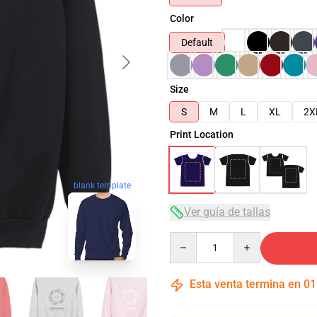
Color
Default
Size
S
M
L
XL
2X
Print Location
blank template
Ver guía de tallas
Quantity
Esta venta termina en
01