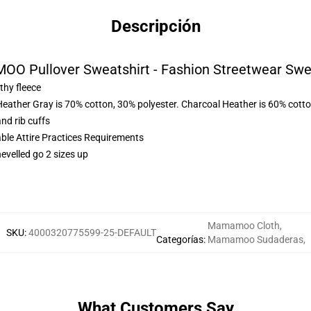
Descripción
 Pullover Sweatshirt - Fashion Streetwear Swe
thy fleece
Heather Gray is 70% cotton, 30% polyester. Charcoal Heather is 60% cott
nd rib cuffs
able Attire Practices Requirements
hevelled go 2 sizes up
Mamamoo Cloth
,
SKU
:
4000320775599-25-DEFAULT
Categorías
:
Mamamoo Sudaderas
,
What Customers Say