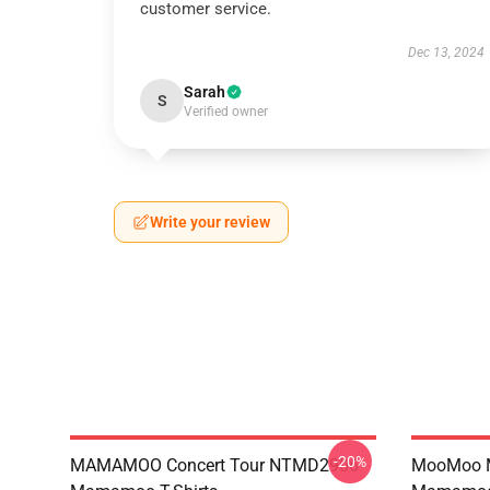
customer service.
Dec 13, 2024
Sarah
S
Verified owner
Write your review
-20%
MAMAMOO Concert Tour NTMD2906
MooMoo 