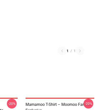
1
/
1
-20%
-20%
Mamamoo T-Shirt – Moomoo Fanclub