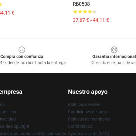
RB0508
44,11 €
37,67 € - 44,11 €
Compra con confianza
Garantía internacional
4/7 desde los clics hasta la entrega
Ofrecido en el país de us
 empresa
Nuestro apoyo
ros
Políticas de envío
ondiciones
Condiciones de pago
rivacidad
Políticas de reembolso
ica de Copyright
Contáctenos
y de transparencia en la cadena de
Ayuda al cliente (FAQ)