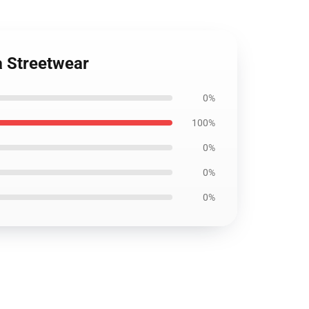
 Streetwear
0%
100%
0%
0%
0%