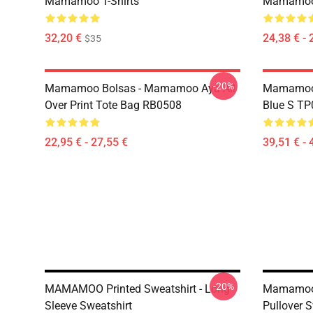
Mamamoo T-Shirts
Mamamoo 
32,20 €
24,38 € - 
$35
-20%
Mamamoo Bolsas - Mamamoo Aya All
Mamamoo 
Over Print Tote Bag RB0508
Blue S T
22,95 € - 27,55 €
39,51 € - 
-20%
MAMAMOO Printed Sweatshirt - Long
Mamamoo 
Sleeve Sweatshirt
Pullover 