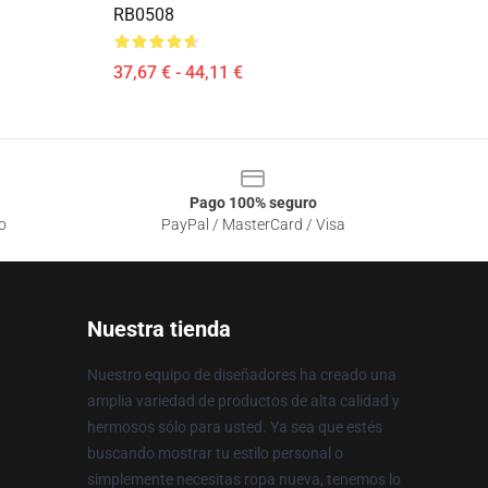
RB0508
37,67 € - 44,11 €
Pago 100% seguro
o
PayPal / MasterCard / Visa
Nuestra tienda
Nuestro equipo de diseñadores ha creado una
amplia variedad de productos de alta calidad y
hermosos sólo para usted. Ya sea que estés
buscando mostrar tu estilo personal o
simplemente necesitas ropa nueva, tenemos lo