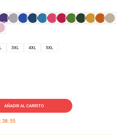
L
3XL
4XL
5XL
AÑADIR AL CARRITO
:
38
:
54