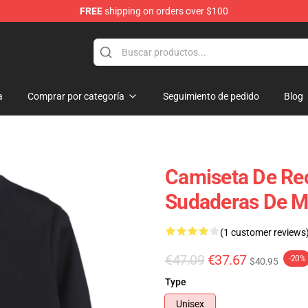
FREE
shipping on orders over $100
op
a
Comprar por categoría
Seguimiento de pedido
Blog
Camiseta De R
Sudaderas De M
(1 customer reviews
€47.09
€37.67
-20%
$40.95
Type
Unisex